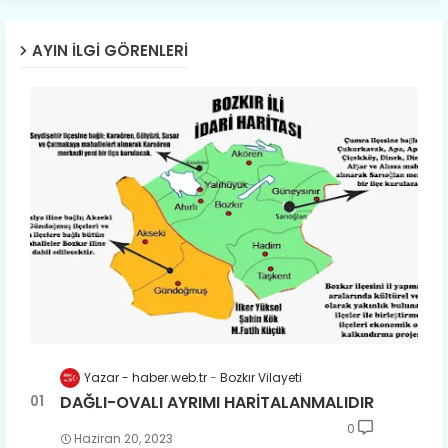
AYIN İLGI GÖRENLERI
Yazar - haber.web.tr
Bozkır Vilayeti
DAĞLI-OVALI AYRIMI HARİTALANMALIDIR
0
Haziran 20, 2023