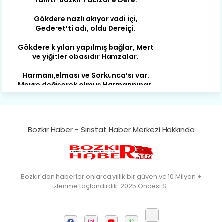
Gökdere nazlı akıyor vadi içi,
Gederet’ti adı, oldu Dereiçi.
Gökdere kıyıları yapılmış bağlar, Mert
ve yiğitler obasıdır Hamzalar.
Harmanı,elması ve Sorkunca’sı var.
Meyre değişerek olmuş Harmanpınar.
Büyük yerdir, mahalleleri Aydınlık, Tarih
eserleri şahane Hisarlık.
Belören, Koçaş, Kuzören vermiş hep
kan, Bunlarla kasaba olmuş Sarıoğlan.
Bozkır Haber - Sırıstat Haber Merkezi Hakkında
Çarşamba’nın koynunda tarih çok
yorgun. Şehit Berâtlı, halkı yiğit genç
Sorkun.
Bozkır'dan haberler onlarca yıllık bir güven ve 10 Milyon +
Perşembe de yaşlılardan aldım öğüt,
izlenme taçlandırdık. 2025 Öncesi S…
Mazimdeki ismi şanla taşır Söğüt.
Tarih, kültür, ozan ve Gazi orda var.
Hocaköy’dür eski adı can Üçpınar.