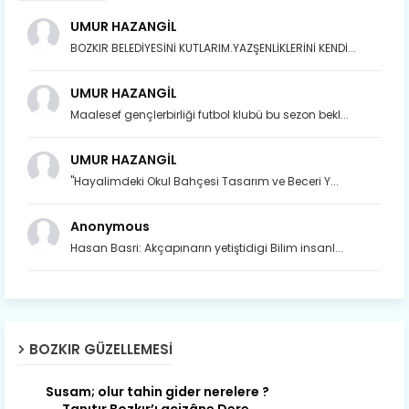
UMUR HAZANGİL
BOZKIR BELEDİYESİNİ KUTLARIM.YAZŞENLİKLERİNİ KENDİ...
UMUR HAZANGİL
Maalesef gençlerbirliği futbol klubü bu sezon bekl...
UMUR HAZANGİL
"Hayalimdeki Okul Bahçesi Tasarım ve Beceri Y...
Anonymous
Hasan Basri: Akçapınarın yetiştidigi Bilim insanl...
Son yıllarda orda yok artık ağlayan,
Çat değişti, şimdi gülüyor Çağlayan.
BOZKIR GÜZELLEMESI
Susam; olur tahin gider nerelere ?
Tanıtır Bozkır’ı acizâne Dere.