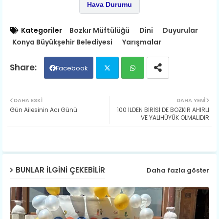
Hava Durumu
Kategoriler
Bozkır Müftülüğü
Dini
Duyurular
Konya Büyükşehir Belediyesi
Yarışmalar
Facebook
Twit
Wh
DAHA ESKI
DAHA YENI
Gün Ailesinin Acı Günü
100 İLDEN BİRİSİ DE BOZKIR AHIRLI
ter
ats
VE YALIHÜYÜK OLMALIDIR
ap
p
BUNLAR ILGINI ÇEKEBILIR
Daha fazla göster