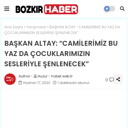
Ana Sayfa
Yarışmalar
​BAŞKAN ALTAY: “CAMİLERİMİZ BU YAZ DA
ÇOCUKLARIMIZIN SESLERİYLE ŞENLENECEK”
​BAŞKAN ALTAY: “CAMİLERİMİZ BU
YAZ DA ÇOCUKLARIMIZIN
SESLERİYLE ŞENLENECEK”
Huzur - haber.web.tr
0
Haziran 17, 2023
1 dakikada okunur