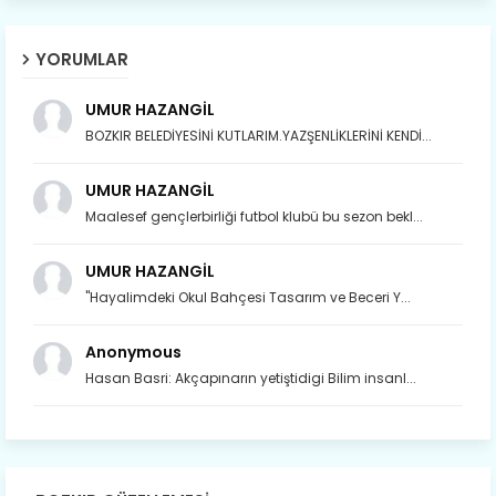
YORUMLAR
UMUR HAZANGİL
BOZKIR BELEDİYESİNİ KUTLARIM.YAZŞENLİKLERİNİ KENDİ...
UMUR HAZANGİL
Maalesef gençlerbirliği futbol klubü bu sezon bekl...
UMUR HAZANGİL
"Hayalimdeki Okul Bahçesi Tasarım ve Beceri Y...
Anonymous
Hasan Basri: Akçapınarın yetiştidigi Bilim insanl...
Son yıllarda orda yok artık ağlayan,
Çat değişti, şimdi gülüyor Çağlayan.