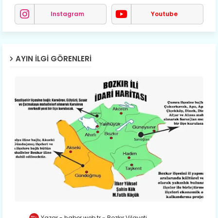
Instagram
Youtube
AYIN İLGI GÖRENLERI
Yazar - haber.web.tr
Bozkır Vilayeti