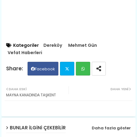
Kategoriler
Dereköy
Mehmet Gün
Vefat Haberleri
Facebook
Twit
Wh
DAHA ESKI
DAHA YENI
​MAYNA KANADINDA TAŞKENT
ter
ats
ap
p
BUNLAR ILGINI ÇEKEBILIR
Daha fazla göster