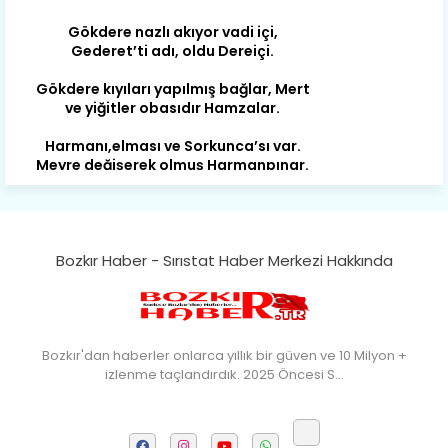
Gederet’ti adı, oldu Dereiçi.
Gökdere kıyıları yapılmış bağlar, Mert
ve yiğitler obasıdır Hamzalar.
Harmanı,elması ve Sorkunca’sı var.
Meyre değişerek olmuş Harmanpınar.
Büyük yerdir, mahalleleri Aydınlık, Tarih
eserleri şahane Hisarlık.
Belören, Koçaş, Kuzören vermiş hep
kan, Bunlarla kasaba olmuş Sarıoğlan.
Bozkır Haber - Sırıstat Haber Merkezi Hakkında
Çarşamba’nın koynunda tarih çok
yorgun. Şehit Berâtlı, halkı yiğit genç
Sorkun.
Perşembe de yaşlılardan aldım öğüt,
Bozkır'dan haberler onlarca yıllık bir güven ve 10 Milyon +
Mazimdeki ismi şanla taşır Söğüt.
izlenme taçlandırdık. 2025 Öncesi S…
Tarih, kültür, ozan ve Gazi orda var.
Hocaköy’dür eski adı can Üçpınar.