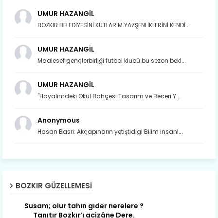
UMUR HAZANGİL
BOZKIR BELEDİYESİNİ KUTLARIM.YAZŞENLİKLERİNİ KENDİ...
UMUR HAZANGİL
Maalesef gençlerbirliği futbol klubü bu sezon bekl...
UMUR HAZANGİL
"Hayalimdeki Okul Bahçesi Tasarım ve Beceri Y...
Anonymous
Hasan Basri: Akçapınarın yetiştidigi Bilim insanl...
Son yıllarda orda yok artık ağlayan,
Çat değişti, şimdi gülüyor Çağlayan.
BOZKIR GÜZELLEMESI
Susam; olur tahin gider nerelere ?
Tanıtır Bozkır’ı acizâne Dere.
Gökdere nazlı akıyor vadi içi,