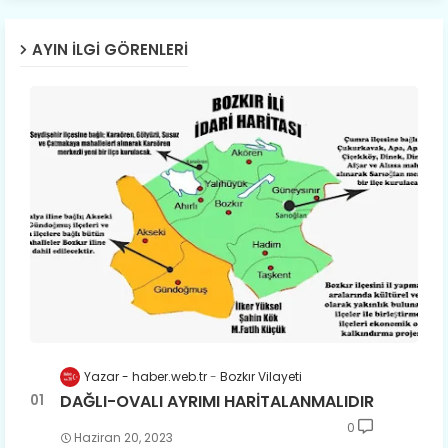
AYIN İLGI GÖRENLERI
Yazar - haber.web.tr
Bozkır Vilayeti
DAĞLI-OVALI AYRIMI HARİTALANMALIDIR
0
Haziran 20, 2023