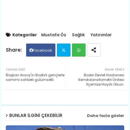
Kategoriler
Mustafa Öz
Sağlık
Yatırımlar
Facebook
Twit
Wh
DAHA ESKI
DAHA YENI
Başkan Arısoy'ın Bozkırlı gençlerle
Bozkır Devlet Hastanesi
ter
ats
samimi sohbeti gülümsetti.
Kemikdansitometri Ünitesi
İlçemize Hayırlı Olsun.
ap
p
BUNLAR ILGINI ÇEKEBILIR
Daha fazla göster