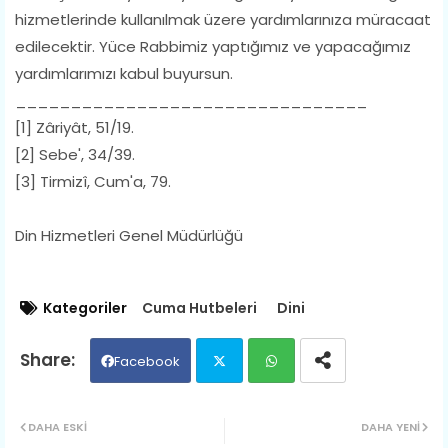
hizmetlerinde kullanılmak üzere yardımlarınıza müracaat
edilecektir. Yüce Rabbimiz yaptığımız ve yapacağımız
yardımlarımızı kabul buyursun.
________________________________
[1] Zâriyât, 51/19.
[2] Sebe', 34/39.
[3] Tirmizî, Cum'a, 79.
Din Hizmetleri Genel Müdürlüğü
Kategoriler
Cuma Hutbeleri
Dini
Facebook
Twit
Wh
DAHA ESKI
DAHA YENI