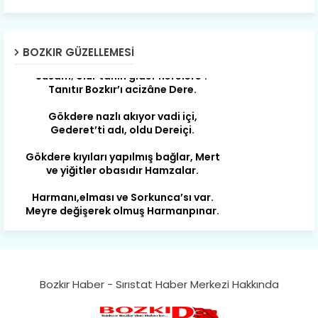
Son yıllarda orda yok artık ağlayan,
Çat değişti, şimdi gülüyor Çağlayan.
Susam; olur tahin gider nerelere ?
BOZKIR GÜZELLEMESI
Tanıtır Bozkır’ı acizâne Dere.
Gökdere nazlı akıyor vadi içi,
Gederet’ti adı, oldu Dereiçi.
Gökdere kıyıları yapılmış bağlar, Mert
ve yiğitler obasıdır Hamzalar.
Harmanı,elması ve Sorkunca’sı var.
Meyre değişerek olmuş Harmanpınar.
Büyük yerdir, mahalleleri Aydınlık, Tarih
eserleri şahane Hisarlık.
Belören, Koçaş, Kuzören vermiş hep
kan, Bunlarla kasaba olmuş Sarıoğlan.
Bozkır Haber - Sırıstat Haber Merkezi Hakkında
Çarşamba’nın koynunda tarih çok
yorgun. Şehit Berâtlı, halkı yiğit genç