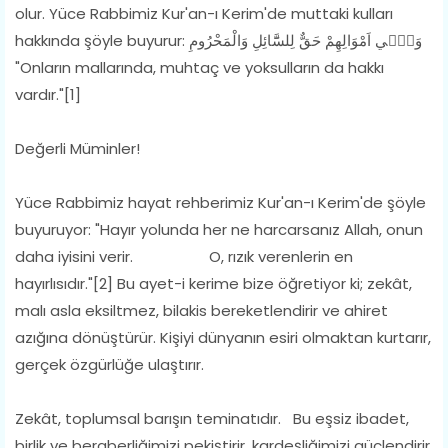
olur. Yüce Rabbimiz Kur'an-ı Kerim'de muttaki kulları
hakkında şöyle buyurur: وَف۪ٓي اَمْوَالِهِمْ حَقٌّ لِلسَّٓائِلِ وَالْمَحْرُومِ
"Onların mallarında, muhtaç ve yoksulların da hakkı
vardır."[1]
Değerli Müminler!
Yüce Rabbimiz hayat rehberimiz Kur'an-ı Kerim'de şöyle
buyuruyor: "Hayır yolunda her ne harcarsanız Allah, onun
daha iyisini verir. O, rızık verenlerin en
hayırlısıdır."[2] Bu ayet-i kerime bize öğretiyor ki; zekât,
malı asla eksiltmez, bilakis bereketlendirir ve ahiret
azığına dönüştürür. Kişiyi dünyanın esiri olmaktan kurtarır,
gerçek özgürlüğe ulaştırır.
Zekât, toplumsal barışın teminatıdır. Bu eşsiz ibadet,
birlik ve beraberliğimizi pekiştirir, kardeşliğimizi güçlendirir.