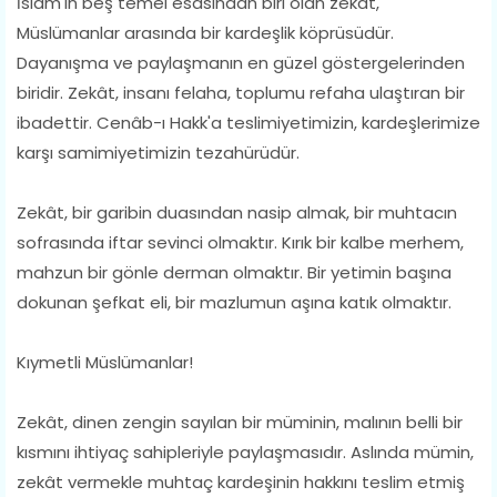
İslam'ın beş temel esasından biri olan zekât,
Müslümanlar arasında bir kardeşlik köprüsüdür.
Dayanışma ve paylaşmanın en güzel göstergelerinden
biridir. Zekât, insanı felaha, toplumu refaha ulaştıran bir
ibadettir. Cenâb-ı Hakk'a teslimiyetimizin, kardeşlerimize
karşı samimiyetimizin tezahürüdür.
Zekât, bir garibin duasından nasip almak, bir muhtacın
sofrasında iftar sevinci olmaktır. Kırık bir kalbe merhem,
mahzun bir gönle derman olmaktır. Bir yetimin başına
dokunan şefkat eli, bir mazlumun aşına katık olmaktır.
Kıymetli Müslümanlar!
Zekât, dinen zengin sayılan bir müminin, malının belli bir
kısmını ihtiyaç sahipleriyle paylaşmasıdır. Aslında mümin,
zekât vermekle muhtaç kardeşinin hakkını teslim etmiş