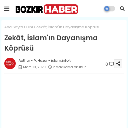
Ana Sayfa
Dini
Zekât, İslam'ın Dayanışma Köprüsü
Zekât, İslam'ın Dayanışma
Köprüsü
Huzur - islam.info.tr
0
Mart 30, 2023
2 dakikada okunur