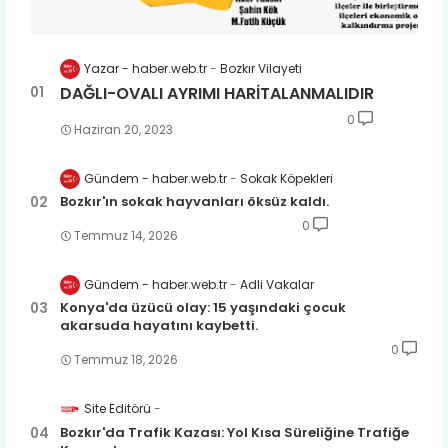
Yazar - haber.web.tr
Bozkır Vilayeti
DAĞLI-OVALI AYRIMI HARİTALANMALIDIR
0
Haziran 20, 2023
Gündem - haber.web.tr
Sokak Köpekleri
Bozkır'ın sokak hayvanları öksüz kaldı.
0
Temmuz 14, 2026
Gündem - haber.web.tr
Adli Vakalar
Konya'da üzücü olay: 15 yaşındaki çocuk
akarsuda hayatını kaybetti.
0
Temmuz 18, 2026
Site Editörü
Bozkır'da Trafik Kazası: Yol Kısa Süreliğine Trafiğe