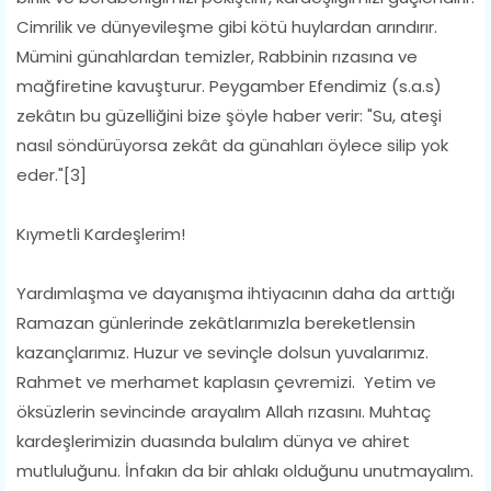
Cimrilik ve dünyevileşme gibi kötü huylardan arındırır.
Mümini günahlardan temizler, Rabbinin rızasına ve
mağfiretine kavuşturur. Peygamber Efendimiz (s.a.s)
zekâtın bu güzelliğini bize şöyle haber verir: "Su, ateşi
nasıl söndürüyorsa zekât da günahları öylece silip yok
eder."[3]
Kıymetli Kardeşlerim!
Yardımlaşma ve dayanışma ihtiyacının daha da arttığı
Ramazan günlerinde zekâtlarımızla bereketlensin
kazançlarımız. Huzur ve sevinçle dolsun yuvalarımız.
Rahmet ve merhamet kaplasın çevremizi. Yetim ve
öksüzlerin sevincinde arayalım Allah rızasını. Muhtaç
kardeşlerimizin duasında bulalım dünya ve ahiret
mutluluğunu. İnfakın da bir ahlakı olduğunu unutmayalım.