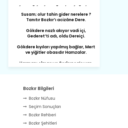
Susam; olur tahin gider nerelere ?
Tanıtır Bozkır’ı acizâne Dere.
Gökdere nazlı akıyor vadi içi,
Gederet’ti adı, oldu Dereiçi.
Gökdere kıyıları yapılmış bağlar, Mert
ve yiğitler obasıdır Hamzalar.
Harmanı,elması ve Sorkunca’sı var.
Meyre değişerek olmuş Harmanpınar.
Büyük yerdir, mahalleleri Aydınlık, Tarih
eserleri şahane Hisarlık.
Belören, Koçaş, Kuzören vermiş hep
Bozkır Bilgileri
kan, Bunlarla kasaba olmuş Sarıoğlan.
Bozkır Nüfusu
Çarşamba’nın koynunda tarih çok
Seçim Sonuçları
yorgun. Şehit Berâtlı, halkı yiğit genç
Sorkun.
Bozkır Rehberi
Bozkır Şehitleri
Perşembe de yaşlılardan aldım öğüt,