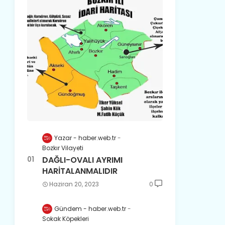
Yazar - haber.web.tr
Bozkır Vilayeti
DAĞLI-OVALI AYRIMI
HARİTALANMALIDIR
Haziran 20, 2023
0
Gündem - haber.web.tr
Sokak Köpekleri