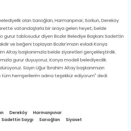
elediyelik olan Sarıoğlan, Harmanpınar, Sorkun, Dereköy
arette vatandaşlarla bir araya gelen heyet, belde
tablo gurur tablosudur diyen Bozkır Belediye Başkanı Sadettin
akdir ve beğeni toplayan Bozkır'ımızın evladı Konya
m Altay başkanımızla belde ziyaretleri gerçekleştirdik.
mızla gurur duyuyoruz. Konya modeli belediyecilik
rdürüyoruz. Sayın Uğur İbrahim Altay başkanımızın
çin tüm hemşerilerim adına teşekkür ediyorum" dedi.
an
Dereköy
Harmanpınar
Sadettin Saygı
Sarıoğlan
Siyaset