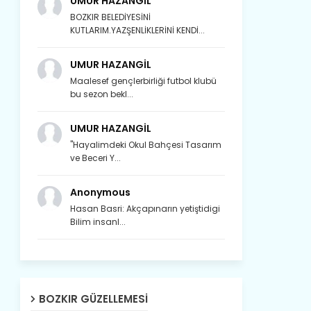
UMUR HAZANGİL
BOZKIR BELEDİYESİNİ
KUTLARIM.YAZŞENLİKLERİNİ KENDİ...
UMUR HAZANGİL
Maalesef gençlerbirliği futbol klubü
bu sezon bekl...
UMUR HAZANGİL
"Hayalimdeki Okul Bahçesi Tasarım
ve Beceri Y...
Anonymous
Hasan Basri: Akçapınarın yetiştidigi
Bilim insanl...
Son yıllarda orda yok artık ağlayan,
Çat değişti, şimdi gülüyor Çağlayan.
BOZKIR GÜZELLEMESI