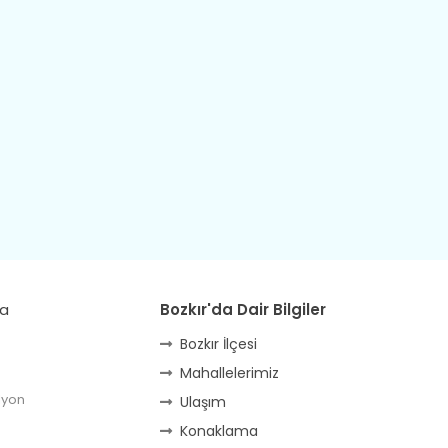
da
Bozkır'da Dair Bilgiler
Bozkır İlçesi
Mahallelerimiz
lyon
Ulaşım
Konaklama