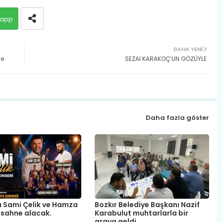
app
DAHA YENI
ve
​SEZAİ KARAKOÇ’UN GÖZÜYLE
Daha fazla göster
a Sami Çelik ve Hamza
Bozkır Belediye Başkanı Nazif
sahne alacak.
Karabulut muhtarlarla bir
araya geldi.