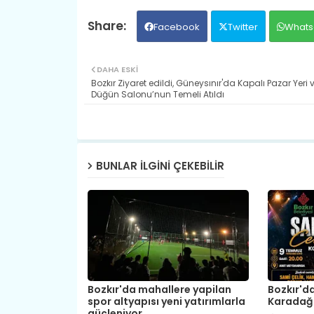
Facebook
Twitter
Whats
DAHA ESKI
Bozkır Ziyaret edildi, Güneysınır'da Kapalı Pazar Yeri 
Düğün Salonu’nun Temeli Atıldı
BUNLAR ILGINI ÇEKEBILIR
Bozkır'da mahallere yapilan
Bozkır'd
spor altyapısı yeni yatırımlarla
Karadağ 
güçleniyor.