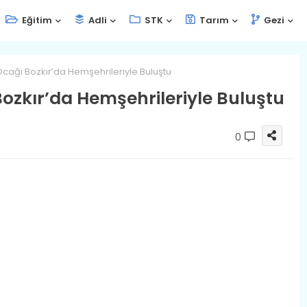
Eğitim
Adli
STK
Tarım
Gezi
Ocağı Bozkır’da Hemşehrileriyle Buluştu
ozkır’da Hemşehrileriyle Buluştu
0