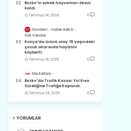
Bozkır'ın sokak hayvanları öksüz
kaldı.
Temmuz 14, 2026
0
Gündem - haber.web.tr
Adli Vakalar
Konya'da üzücü olay: 15 yaşındaki
çocuk akarsuda hayatını
kaybetti.
Temmuz 18, 2026
0
Site Editörü
Bozkır'da Trafik Kazası: Yol Kısa
Süreliğine Trafiğe Kapandı.
Temmuz 24, 2026
0
YORUMLAR