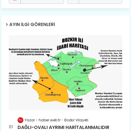
AYIN İLGI GÖRENLERI
Yazar - haber.web.tr
Bozkır Vilayeti
DAĞLI-OVALI AYRIMI HARİTALANMALIDIR