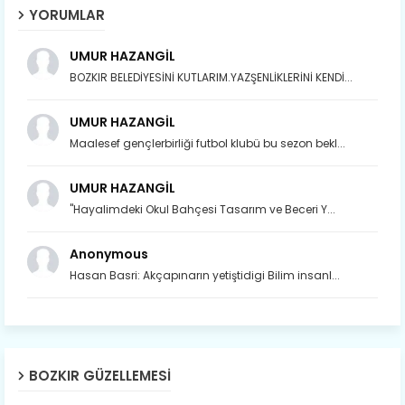
YORUMLAR
UMUR HAZANGİL
BOZKIR BELEDİYESİNİ KUTLARIM.YAZŞENLİKLERİNİ KENDİ...
UMUR HAZANGİL
Maalesef gençlerbirliği futbol klubü bu sezon bekl...
UMUR HAZANGİL
"Hayalimdeki Okul Bahçesi Tasarım ve Beceri Y...
Anonymous
Hasan Basri: Akçapınarın yetiştidigi Bilim insanl...
Son yıllarda orda yok artık ağlayan,
Çat değişti, şimdi gülüyor Çağlayan.
BOZKIR GÜZELLEMESI
Susam; olur tahin gider nerelere ?
Tanıtır Bozkır’ı acizâne Dere.