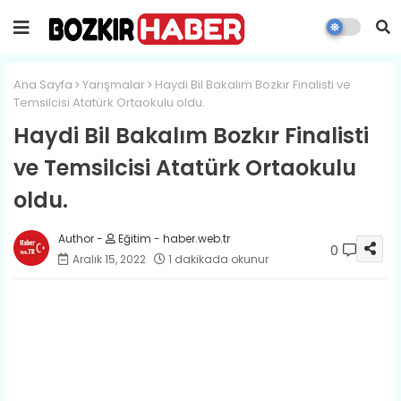
Ana Sayfa
Yarışmalar
Haydi Bil Bakalım Bozkır Finalisti ve
Temsilcisi Atatürk Ortaokulu oldu.
Haydi Bil Bakalım Bozkır Finalisti
ve Temsilcisi Atatürk Ortaokulu
oldu.
Eğitim - haber.web.tr
0
Aralık 15, 2022
1 dakikada okunur