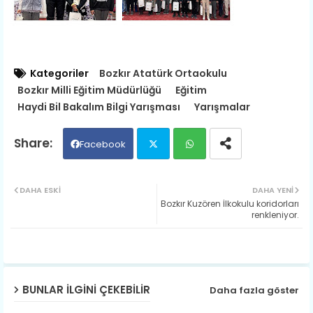
Kategoriler
Bozkır Atatürk Ortaokulu
Bozkır Milli Eğitim Müdürlüğü
Eğitim
Haydi Bil Bakalım Bilgi Yarışması
Yarışmalar
Facebook
Twit
Wh
DAHA ESKI
DAHA YENI
​Bozkır Kuzören İlkokulu koridorları
ter
ats
renkleniyor.
ap
p
BUNLAR ILGINI ÇEKEBILIR
Daha fazla göster