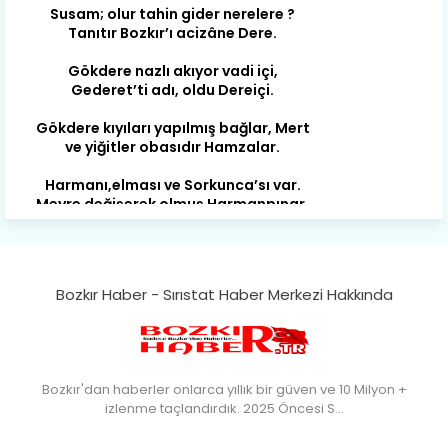
Gökdere nazlı akıyor vadi içi,
Gederet’ti adı, oldu Dereiçi.
Gökdere kıyıları yapılmış bağlar, Mert
ve yiğitler obasıdır Hamzalar.
Harmanı,elması ve Sorkunca’sı var.
Meyre değişerek olmuş Harmanpınar.
Büyük yerdir, mahalleleri Aydınlık, Tarih
eserleri şahane Hisarlık.
Belören, Koçaş, Kuzören vermiş hep
kan, Bunlarla kasaba olmuş Sarıoğlan.
Bozkır Haber - Sırıstat Haber Merkezi Hakkında
Çarşamba’nın koynunda tarih çok
yorgun. Şehit Berâtlı, halkı yiğit genç
Sorkun.
Bozkır'dan haberler onlarca yıllık bir güven ve 10 Milyon +
Perşembe de yaşlılardan aldım öğüt,
izlenme taçlandırdık. 2025 Öncesi S…
Mazimdeki ismi şanla taşır Söğüt.