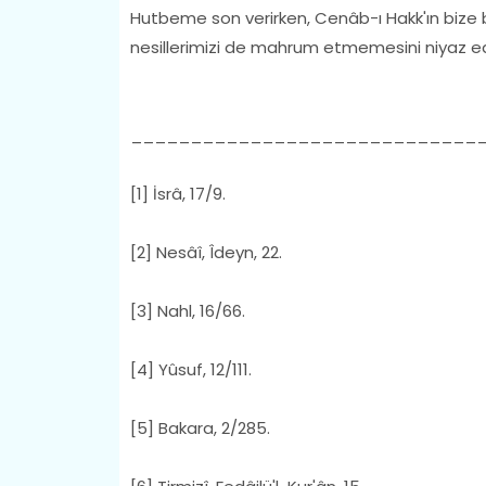
Hutbeme son verirken, Cenâb-ı Hakk'ın bize
nesillerimizi de mahrum etmemesini niyaz e
_____________________________
[1] İsrâ, 17/9.
[2] Nesâî, Îdeyn, 22.
[3] Nahl, 16/66.
[4] Yûsuf, 12/111.
[5] Bakara, 2/285.