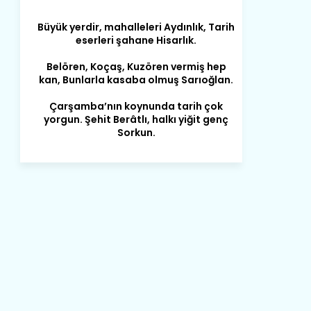
eserleri şahane Hisarlık.
Belören, Koçaş, Kuzören vermiş hep
kan, Bunlarla kasaba olmuş Sarıoğlan.
Çarşamba’nın koynunda tarih çok
yorgun. Şehit Berâtlı, halkı yiğit genç
Sorkun.
Perşembe de yaşlılardan aldım öğüt,
Mazimdeki ismi şanla taşır Söğüt.
Tarih, kültür, ozan ve Gazi orda var.
Hocaköy’dür eski adı can Üçpınar.
Ortaoluk çeşmenden su içen kanar,
Bozkır’a yakın şirin köy Akçapınar.
Okuyan, yazıp bileni hep umutlu,
Kültürde birlikte öncüdür Armutlu.
Yağmur kar yağar, yolları olur hep yaş,
Gurbete insan ihraç eder Arslantaş.