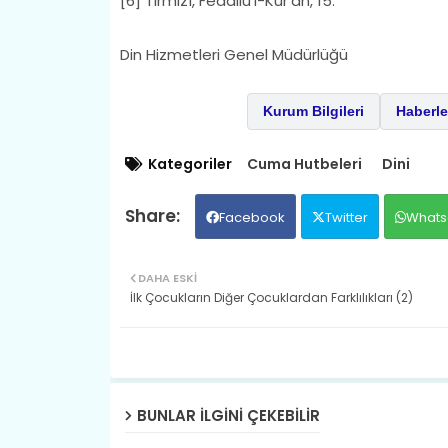
[6] Tirmizî, Fedâilü'l-Kur'ân, 15.
Din Hizmetleri Genel Müdürlüğü
Kurum Bilgileri
Haberle
Kategoriler
Cuma Hutbeleri
Dini
Facebook
Twitter
Whats
DAHA ESKI
​İlk Çocukların Diğer Çocuklardan Farklılıkları (2)
BUNLAR ILGINI ÇEKEBILIR