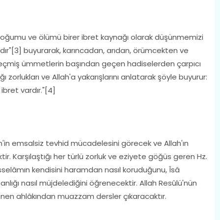
, doğumu ve ölümü birer ibret kaynağı olarak düşünmemizi
ardır"[3] buyurarak, karıncadan, arıdan, örümcekten ve
 Geçmiş ümmetlerin başından geçen hadiselerden çarpıcı
 zorlukları ve Allah'a yakarışlarını anlatarak şöyle buyurur:
 ibret vardır."[4]
m'in emsalsiz tevhid mücadelesini görecek ve Allah'ın
tir. Karşılaştığı her türlü zorluk ve eziyete göğüs geren Hz.
isselâmın kendisini haramdan nasıl koruduğunu, Îsâ
sanlığı nasıl müjdelediğini öğrenecektir. Allah Resûlü'nün
lenen ahlâkından muazzam dersler çıkaracaktır.