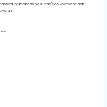
 bahşettiği imandan ve Kur'an'dan kıyamete dek
diyorum.
___