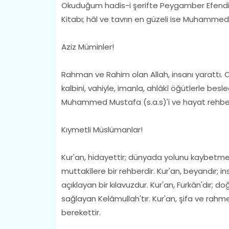
Okuduğum hadis-i şerifte Peygamber Efendimiz
Kitabı; hâl ve tavrın en güzeli ise Muhammed'in
Aziz Müminler!
Rahman ve Rahim olan Allah, insanı yarattı. O
kalbini, vahiyle, imanla, ahlâkî öğütlerle bes
Muhammed Mustafa (s.a.s)'i ve hayat rehberim
Kıymetli Müslümanlar!
Kur'an, hidayettir; dünyada yolunu kaybetm
muttakîlere bir rehberdir. Kur'an, beyandır; ins
açıklayan bir kılavuzdur. Kur'an, Furkân'dır; do
sağlayan Kelâmullah'tır. Kur'an, şifa ve rahme
berekettir.