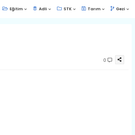
Eğitim
Adli
STK
Tarım
Gezi
0