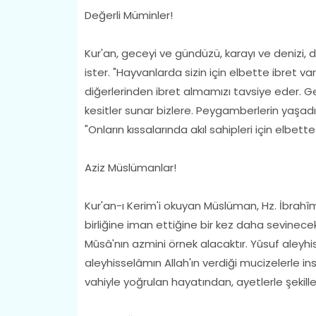
Değerli Müminler!
Kur'an, geceyi ve gündüzü, karayı ve denizi
ister. "Hayvanlarda sizin için elbette ibret v
diğerlerinden ibret almamızı tavsiye eder.
kesitler sunar bizlere. Peygamberlerin yaşadığı
"Onların kıssalarında akıl sahipleri için elbette
Aziz Müslümanlar!
Kur'an-ı Kerim'i okuyan Müslüman, Hz. İbrahî
birliğine iman ettiğine bir kez daha sevinecek
Mûsâ'nın azmini örnek alacaktır. Yûsuf aleyh
aleyhisselâmın Allah'ın verdiği mucizelerle in
vahiyle yoğrulan hayatından, ayetlerle şekil