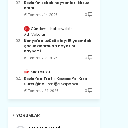
Bozkır'ın sokak hayvanları öksüz
kaldı.
Temmuz 14, 2026
0
Gündem - haber.web.tr
Adli Vakalar
Konya'da üzücü olay: 15 yaşındaki
çocuk akarsuda hayatını
kaybetti.
Temmuz 18, 2026
0
Site Editörü
Bozkır'da Trafik Kazası: Yol Kısa
Süreliğine Trafiğe Kapandı.
Temmuz 24, 2026
0
YORUMLAR