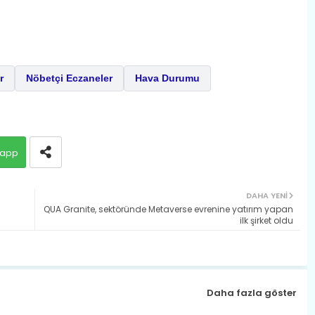
r
Nöbetçi Eczaneler
Hava Durumu
app
DAHA YENI
QUA Granite, sektöründe Metaverse evrenine yatırım yapan
ilk şirket oldu
Daha fazla göster