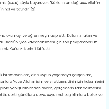
 (s.a.s) şöyle buyuruyor: "Sözlerin en doğrusu, Allah'ın
 hâl ve tavrıdır."[2]
na okumayı ve öğrenmeyi nasip etti. Kullarının aklını ve
ledi. İslam'ın iyice kavranabilmesi için son peygamber Hz.
iz Kur'an-ı Kerim'i lütfetti.
ek istemeyenlere, dine uygun yaşamaya çalışanlara,
anlara Yüce Allah'ın isim ve sıfatlarını, dinimizin hükümlerini
ğruyla yanlışı birbirinden ayıran, gerçeklerin fark edilmesini
ttir; dertli gönüllere deva, suya muhtaç iklimlere bolluk ve