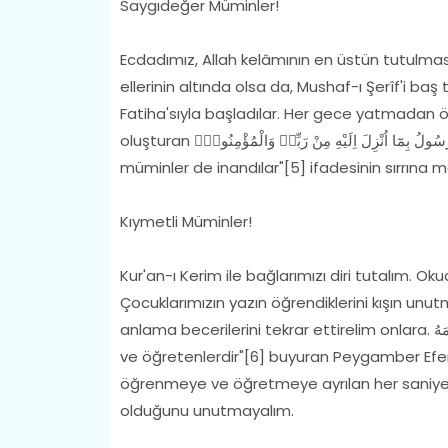
Saygıdeğer Müminler!
Ecdadımız, Allah kelâmının en üstün tutulması
ellerinin altında olsa da, Mushaf-ı Şerîf'i baş ta
Fatiha'sıyla başladılar. Her gece yatmadan
oluşturan اٰمَنَ الرَّسُولُ بِمَٓا اُنْزِلَ اِلَيْهِ مِنْ رَبِّه۪ وَالْمُؤْمِنُونَۜ "Peygamber, Rabbinden kendisine indirilene inandı;
müminler de inandılar"[5] ifadesinin sırrına m
Kıymetli Müminler!
Kur'an-ı Kerim ile bağlarımızı diri tutalım. 
Çocuklarımızın yazın öğrendiklerini kışın unu
anlama becerilerini tekrar ettirelim onlara. خَيْرُكُمْ مَنْ تَعَلَّمَ الْقُرْآنَ وَعَلَّمَهُ "Sizin en hayırlınız Kur'an'ı öğrenen
ve öğretenlerdir"[6] buyuran Peygamber Efen
öğrenmeye ve öğretmeye ayrılan her saniyenin
olduğunu unutmayalım.