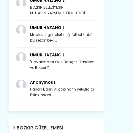
UMUR HAZANGİL
BOZKIR BELEDİYESİNİ
KUTLARIM.YAZŞENLİKLERİNİ KENDİ...
UMUR HAZANGİL
Maalesef gençlerbirliği futbol klubü
bu sezon bekl...
Son yıllarda orda yok artık ağlayan,
Çat değişti, şimdi gülüyor Çağlayan.
UMUR HAZANGİL
"Hayalimdeki Okul Bahçesi Tasarım
Susam; olur tahin gider nerelere ?
ve Beceri Y...
Tanıtır Bozkır’ı acizâne Dere.
Gökdere nazlı akıyor vadi içi,
Anonymous
Gederet’ti adı, oldu Dereiçi.
Hasan Basri: Akçapınarın yetiştidigi
Bilim insanl...
Gökdere kıyıları yapılmış bağlar, Mert
ve yiğitler obasıdır Hamzalar.
Harmanı,elması ve Sorkunca’sı var.
Meyre değişerek olmuş Harmanpınar.
BOZKIR GÜZELLEMESI
Büyük yerdir, mahalleleri Aydınlık, Tarih