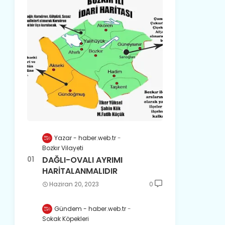
Yazar - haber.web.tr
Bozkır Vilayeti
DAĞLI-OVALI AYRIMI
HARİTALANMALIDIR
Haziran 20, 2023
0
Gündem - haber.web.tr
Sokak Köpekleri