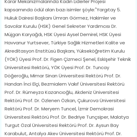
Karar Mekanizmalarında Kadın Liderler Projesi
kapsamında ödül alan bazı isimler şöyle:"Yargıtay 5.
Hukuk Dairesi Başkanı Ümran Görmez, Hakimler ve
Savcılar Kurulu (HSK) Genel Sekreter Yardımcısı Dr.
Müjgan Karyağdı, HSK Üyesi Aysel Demirel, HSK Üyesi
Havvanur Yurtsever, Türkiye Sağlık Hizmetleri Kalite ve
Akreditasyon Enstitüsü Başkanı, Yükseköğretim Kurulu
(YÖK) Üyesi Prof. Dr. Figen Çizmeci Şenel, Eskişehir Teknik
Üniversitesi Rektörü, YÖK Üyesi Prof. Dr. Tuncay
Döğeroğlu, Mimar Sinan Üniversitesi Rektörü Prof. Dr.
Handan İnci Elçi, Bezmialem Vakıf Üniversitesi Rektörü
Prof. Dr. Rümeyza Kazancıoğlu, Akdeniz Üniversitesi
Rektörü Prof. Dr. Özlenen Özkan, Çukurova Üniversitesi
Rektörü Prof. Dr. Meryem Tuncel, İzmir Demokrasi
Üniversitesi Rektörü Prof. Dr. Bedriye Tunçsiper, Malatya
Turgut Özal Üniversitesi Rektörü Prof. Dr. Aysun Bay
Karabulut, Antalya Akev Üniversitesi Rektörü Prof. Dr.