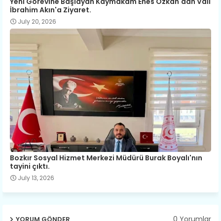
Yeni Görevine Başlayan Kaymakam Enes Özkan'dan Vali
İbrahim Akın'a Ziyaret.
July 20, 2026
Bozkır Sosyal Hizmet Merkezi Müdürü Burak Boyalı'nın
tayini çıktı.
July 13, 2026
0 Yorumlar
YORUM GÖNDER