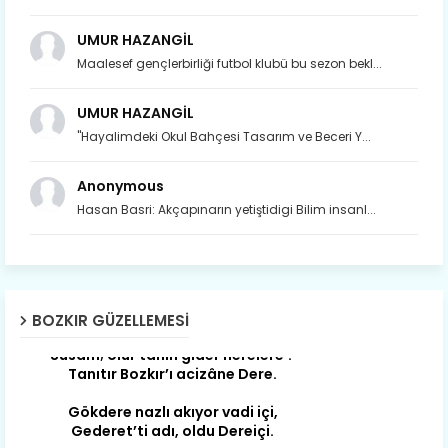
UMUR HAZANGİL
Maalesef gençlerbirliği futbol klubü bu sezon bekl...
UMUR HAZANGİL
"Hayalimdeki Okul Bahçesi Tasarım ve Beceri Y...
Anonymous
Hasan Basri: Akçapınarın yetiştidigi Bilim insanl...
Son yıllarda orda yok artık ağlayan,
Çat değişti, şimdi gülüyor Çağlayan.
Susam; olur tahin gider nerelere ?
BOZKIR GÜZELLEMESI
Tanıtır Bozkır’ı acizâne Dere.
Gökdere nazlı akıyor vadi içi,
Gederet’ti adı, oldu Dereiçi.
Gökdere kıyıları yapılmış bağlar, Mert