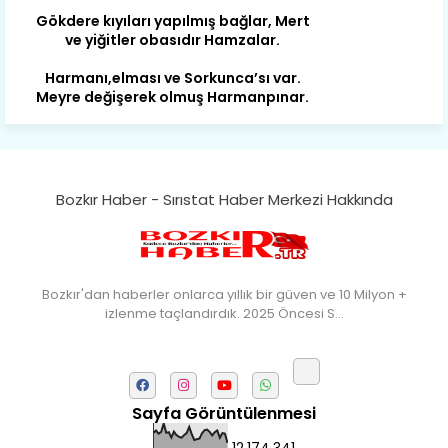
ve yiğitler obasıdır Hamzalar.
Harmanı,elması ve Sorkunca’sı var.
Meyre değişerek olmuş Harmanpınar.
Büyük yerdir, mahalleleri Aydınlık, Tarih
eserleri şahane Hisarlık.
Belören, Koçaş, Kuzören vermiş hep
kan, Bunlarla kasaba olmuş Sarıoğlan.
Bozkır Haber - Sırıstat Haber Merkezi Hakkında
Çarşamba’nın koynunda tarih çok
yorgun. Şehit Berâtlı, halkı yiğit genç
Sorkun.
Perşembe de yaşlılardan aldım öğüt,
Bozkır'dan haberler onlarca yıllık bir güven ve 10 Milyon +
Mazimdeki ismi şanla taşır Söğüt.
izlenme taçlandırdık. 2025 Öncesi S…
Tarih, kültür, ozan ve Gazi orda var.
Hocaköy’dür eski adı can Üçpınar.
Ortaoluk çeşmenden su içen kanar,
Sayfa Görüntülenmesi
Bozkır’a yakın şirin köy Akçapınar.
12,174,341