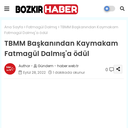
Ana Sayfa
Fatmagül Dalmış
​TBMM Başkanından Kaymakam
Fatmagül Dalmış'a ödül
​TBMM Başkanından Kaymakam
Fatmagül Dalmış'a ödül
Gündem - haber.web.tr
0
Eylül 28, 2022
1 dakikada okunur