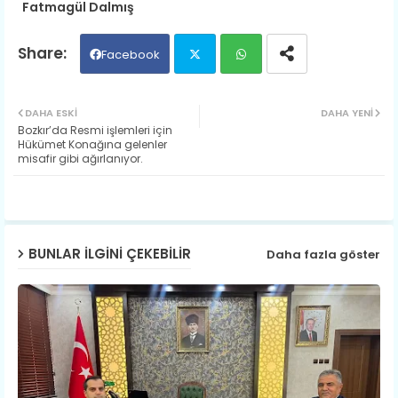
Fatmagül Dalmış
Facebook
Twit
Wh
DAHA ESKI
DAHA YENI
​Bozkır’da Resmi işlemleri için
ter
ats
Hükümet Konağına gelenler
misafir gibi ağırlanıyor.
ap
p
BUNLAR ILGINI ÇEKEBILIR
Daha fazla göster