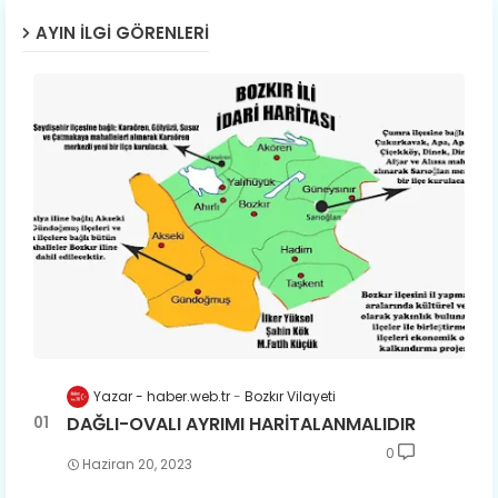
AYIN İLGI GÖRENLERI
Yazar - haber.web.tr
Bozkır Vilayeti
DAĞLI-OVALI AYRIMI HARİTALANMALIDIR
0
Haziran 20, 2023