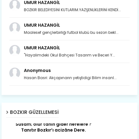
UMUR HAZANGİL
BOZKIR BELEDİYESİNİ KUTLARIM.YAZŞENLİKLERİNİ KENDİ...
UMUR HAZANGİL
Maalesef gençlerbirliği futbol klubü bu sezon bekl...
UMUR HAZANGİL
"Hayalimdeki Okul Bahçesi Tasarım ve Beceri Y...
Anonymous
Hasan Basri: Akçapınarın yetiştidigi Bilim insanl...
Son yıllarda orda yok artık ağlayan,
Çat değişti, şimdi gülüyor Çağlayan.
BOZKIR GÜZELLEMESI
Susam; olur tahin gider nerelere ?
Tanıtır Bozkır’ı acizâne Dere.
Gökdere nazlı akıyor vadi içi,
Gederet’ti adı, oldu Dereiçi.