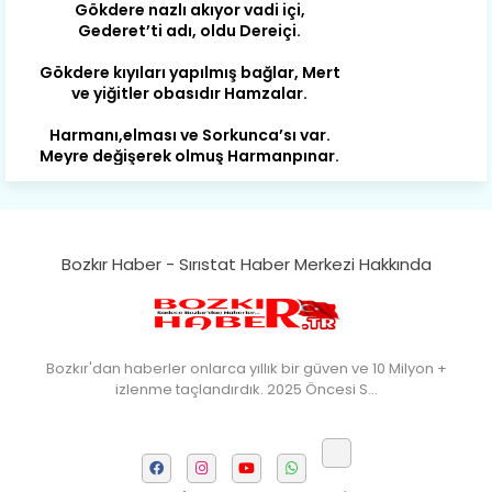
Gökdere kıyıları yapılmış bağlar, Mert
ve yiğitler obasıdır Hamzalar.
Harmanı,elması ve Sorkunca’sı var.
Meyre değişerek olmuş Harmanpınar.
Büyük yerdir, mahalleleri Aydınlık, Tarih
eserleri şahane Hisarlık.
Belören, Koçaş, Kuzören vermiş hep
kan, Bunlarla kasaba olmuş Sarıoğlan.
Bozkır Haber - Sırıstat Haber Merkezi Hakkında
Çarşamba’nın koynunda tarih çok
yorgun. Şehit Berâtlı, halkı yiğit genç
Sorkun.
Bozkır'dan haberler onlarca yıllık bir güven ve 10 Milyon +
Perşembe de yaşlılardan aldım öğüt,
izlenme taçlandırdık. 2025 Öncesi S…
Mazimdeki ismi şanla taşır Söğüt.
Tarih, kültür, ozan ve Gazi orda var.
Hocaköy’dür eski adı can Üçpınar.