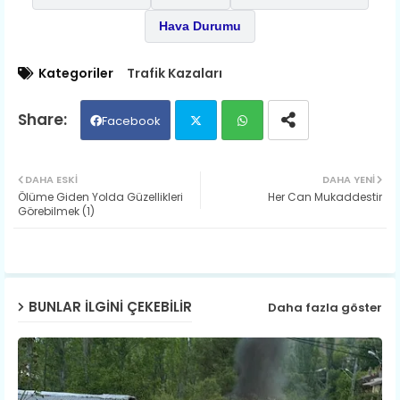
Hava Durumu
Kategoriler
Trafik Kazaları
Facebook
Twit
Wh
DAHA ESKI
DAHA YENI
​Ölüme Giden Yolda Güzellikleri
Her Can Mukaddestir
ter
ats
Görebilmek (1)
ap
p
BUNLAR ILGINI ÇEKEBILIR
Daha fazla göster