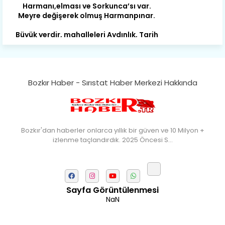
Büyük yerdir, mahalleleri Aydınlık, Tarih
eserleri şahane Hisarlık.
Belören, Koçaş, Kuzören vermiş hep
kan, Bunlarla kasaba olmuş Sarıoğlan.
Çarşamba’nın koynunda tarih çok
Bozkır Haber - Sırıstat Haber Merkezi Hakkında
yorgun. Şehit Berâtlı, halkı yiğit genç
Sorkun.
Perşembe de yaşlılardan aldım öğüt,
Mazimdeki ismi şanla taşır Söğüt.
Bozkır'dan haberler onlarca yıllık bir güven ve 10 Milyon +
izlenme taçlandırdık. 2025 Öncesi S…
Tarih, kültür, ozan ve Gazi orda var.
Hocaköy’dür eski adı can Üçpınar.
Ortaoluk çeşmenden su içen kanar,
Bozkır’a yakın şirin köy Akçapınar.
Sayfa Görüntülenmesi
Okuyan, yazıp bileni hep umutlu,
NaN
Kültürde birlikte öncüdür Armutlu.