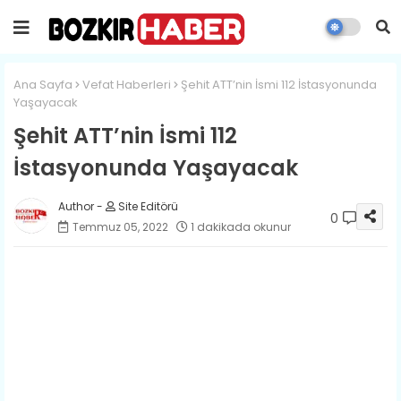
Ana Sayfa
Vefat Haberleri
​Şehit ATT’nin İsmi 112 İstasyonunda
Yaşayacak
​Şehit ATT’nin İsmi 112
İstasyonunda Yaşayacak
Site Editörü
0
Temmuz 05, 2022
1 dakikada okunur