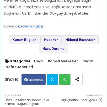
Mehmet Koç’a, hizmet başkanları, Ereğli İlçe Sağlık
Müdürü Dr. İsmail Yavuz ve Ereğli Devlet Hastanesi
Başhekimi Uz. Dr. İskender Gökçay’da eşlik ettiler.
Kaynak:
konyaninnabzi
Kurum Bilgileri
Haberler
Nöbetçi Eczaneler
Hava Durumu
Kategoriler
Ereğli
Komşu Merkezler
Sağlık
Vefat Haberleri
Facebook
Twit
Wh
DAHA ESKI
DAHA YENI
Dört Gün Sürecek Bimder Hayır
​Kişiliğimizin Süper Egosu… (1)
ter
ats
Kermesi Bugün Başladı.