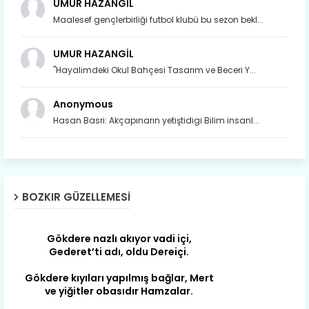
UMUR HAZANGİL
Maalesef gençlerbirliği futbol klubü bu sezon bekl...
UMUR HAZANGİL
"Hayalimdeki Okul Bahçesi Tasarım ve Beceri Y...
Anonymous
Hasan Basri: Akçapınarın yetiştidigi Bilim insanl...
Son yıllarda orda yok artık ağlayan,
Çat değişti, şimdi gülüyor Çağlayan.
Susam; olur tahin gider nerelere ?
Tanıtır Bozkır’ı acizâne Dere.
BOZKIR GÜZELLEMESI
Gökdere nazlı akıyor vadi içi,
Gederet’ti adı, oldu Dereiçi.
Gökdere kıyıları yapılmış bağlar, Mert
ve yiğitler obasıdır Hamzalar.
Harmanı,elması ve Sorkunca’sı var.
Meyre değişerek olmuş Harmanpınar.