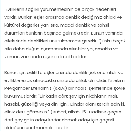
Evliliklerin sağlıklı yürümemesinin de birçok nedenleri
vardır. Bunlar; eşler arasında denklik dediğimiz ahlaki ve
kültürel değerler yanı sıra, maddi denklik ve tahsil
durumları bunların başında gelmektedir. Bunun yanında
ailelerinde denklikleri unutulmaması gerekir. Çünkü birçok
aile daha düğün aşamasında sıkıntılar yaşamakta ve
zaman zamanda nişanı atmaktadırlar.
Bunun için evlilikte eşler arsında denklik çok önemlidir ve
evlilikte esas alınacakta unsurda ahlak olmalıdır. Nitekim
Peygamber Efendimiz (s.a.v.) bir hadisi şeriflerinde şöyle
buyurmuşlardır: "Bir kadın dört şey için nikâhlanır: malı,
hasebi, güzelliği veya dini için... Dindar olanı tercih edin ki,
eliniz dert görmesin." (Buharî, Nikah, 15) Hadiste geçen
dört şey gelin adayı kadar damat adayı için geçerli
olduğunu unutmamak gerekir.