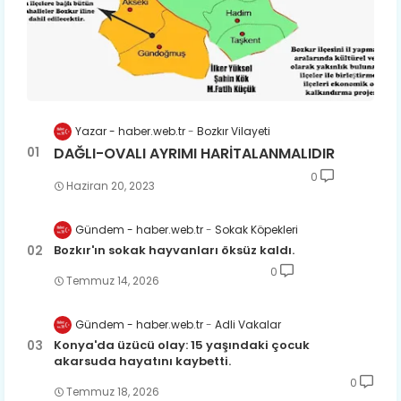
Yazar - haber.web.tr
Bozkır Vilayeti
DAĞLI-OVALI AYRIMI HARİTALANMALIDIR
0
Haziran 20, 2023
Gündem - haber.web.tr
Sokak Köpekleri
Bozkır'ın sokak hayvanları öksüz kaldı.
0
Temmuz 14, 2026
Gündem - haber.web.tr
Adli Vakalar
Konya'da üzücü olay: 15 yaşındaki çocuk
akarsuda hayatını kaybetti.
0
Temmuz 18, 2026