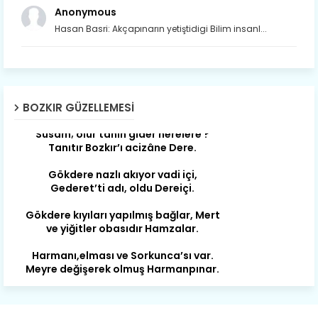
Anonymous
Hasan Basri: Akçapınarın yetiştidigi Bilim insanl...
Son yıllarda orda yok artık ağlayan,
Çat değişti, şimdi gülüyor Çağlayan.
BOZKIR GÜZELLEMESI
Susam; olur tahin gider nerelere ?
Tanıtır Bozkır’ı acizâne Dere.
Gökdere nazlı akıyor vadi içi,
Gederet’ti adı, oldu Dereiçi.
Gökdere kıyıları yapılmış bağlar, Mert
ve yiğitler obasıdır Hamzalar.
Harmanı,elması ve Sorkunca’sı var.
Meyre değişerek olmuş Harmanpınar.
Büyük yerdir, mahalleleri Aydınlık, Tarih
eserleri şahane Hisarlık.
Belören, Koçaş, Kuzören vermiş hep