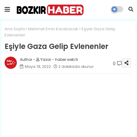
Ana Sayfa
Mehmet Emin Karabacak
​Eşiyle Gaza Gelip
Evlenenler
​Eşiyle Gaza Gelip Evlenenler
Yazar - haber.web.tr
0
Mayıs 19, 2022
2 dakikada okunur