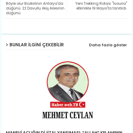
​Böyle olur Bozkırlının Antalya'da
Yeni Trekking Rotası "İsauria"
ter
ats
düğünü. 22 Davullu Akış Ailesinin
etkinlikle 19 Mayıs'ta tanıtıldı.
düğünü.
ap
p
BUNLAR ILGINI ÇEKEBILIR
Daha fazla göster
MANEVİ AÇLIĞIN DİJİTAL YANSIMASI: “ALLAH” KELAMININ