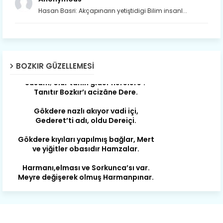
Hasan Basri: Akçapınarın yetiştidigi Bilim insanl...
Son yıllarda orda yok artık ağlayan,
Çat değişti, şimdi gülüyor Çağlayan.
BOZKIR GÜZELLEMESI
Susam; olur tahin gider nerelere ?
Tanıtır Bozkır’ı acizâne Dere.
Gökdere nazlı akıyor vadi içi,
Gederet’ti adı, oldu Dereiçi.
Gökdere kıyıları yapılmış bağlar, Mert
ve yiğitler obasıdır Hamzalar.
Harmanı,elması ve Sorkunca’sı var.
Meyre değişerek olmuş Harmanpınar.
Büyük yerdir, mahalleleri Aydınlık, Tarih
eserleri şahane Hisarlık.
Belören, Koçaş, Kuzören vermiş hep
kan, Bunlarla kasaba olmuş Sarıoğlan.