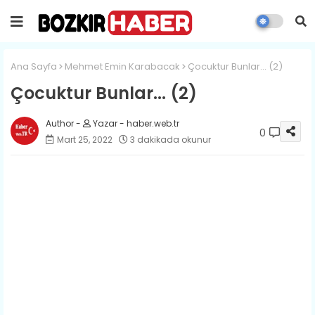
Ana Sayfa
Mehmet Emin Karabacak
​Çocuktur Bunlar... (2)
​Çocuktur Bunlar... (2)
Yazar - haber.web.tr
0
Mart 25, 2022
3 dakikada okunur