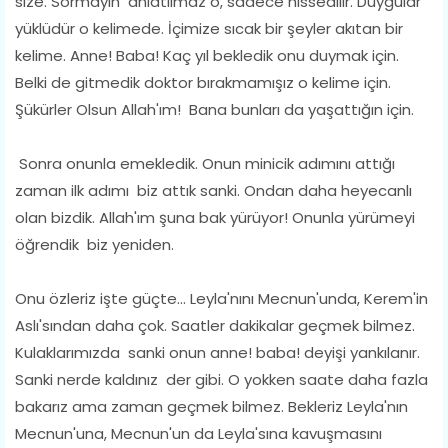
size. Sormayın anlatılmaz o, sadece hissedilir. Duygular
yüklüdür o kelimede. İçimize sıcak bir şeyler akıtan bir
kelime. Anne! Baba! Kaç yıl bekledik onu duymak için.
Belki de gitmedik doktor bırakmamışız o kelime için.
Şükürler Olsun Allah'ım! Bana bunları da yaşattığın için.
Sonra onunla emekledik. Onun minicik adımını attığı
zaman ilk adımı biz attık sanki. Ondan daha heyecanlı
olan bizdik. Allah'ım şuna bak yürüyor! Onunla yürümeyi
öğrendik biz yeniden.
Onu özleriz işte güçte... Leyla'nını Mecnun'unda, Kerem'in
Aslı'sından daha çok. Saatler dakikalar geçmek bilmez.
Kulaklarımızda sanki onun anne! baba! deyişi yankılanır.
Sanki nerde kaldınız der gibi. O yokken saate daha fazla
bakarız ama zaman geçmek bilmez. Bekleriz Leyla'nın
Mecnun'una, Mecnun'un da Leyla'sına kavuşmasını