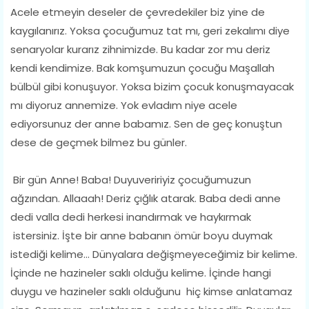
Acele etmeyin deseler de çevredekiler biz yine de
kaygılanırız. Yoksa çocuğumuz tat mı, geri zekalımı diye
senaryolar kurarız zihnimizde. Bu kadar zor mu deriz
kendi kendimize. Bak komşumuzun çocuğu Maşallah
bülbül gibi konuşuyor. Yoksa bizim çocuk konuşmayacak
mı diyoruz annemize. Yok evladım niye acele
ediyorsunuz der anne babamız. Sen de geç konuştun
dese de geçmek bilmez bu günler.
Bir gün Anne! Baba! Duyuveririyiz çocuğumuzun
ağzından. Allaaah! Deriz çığlık atarak. Baba dedi anne
dedi valla dedi herkesi inandırmak ve haykırmak
istersiniz. İşte bir anne babanın ömür boyu duymak
istediği kelime... Dünyalara değişmeyeceğimiz bir kelime.
İçinde ne hazineler saklı olduğu kelime. İçinde hangi
duygu ve hazineler saklı olduğunu hiç kimse anlatamaz