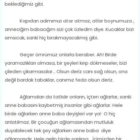
beklediğimiz gibi.
Kapıdan adımımızı atar atmaz, atlar boynumuza ,
anneciğim babacığım sizi çok özledim diye. Kucaklar bizi
sımsıcak, sanki hiç bırakmayacakmış gibi.
Geçer ömrümüz onlarla beraber. Ah! Birde
yaramazlıkları olmasa, bir şeyleri kırıp dökmeseler, bizi
çileden çıkarmasalar... Olsun deriz canı sağ olsun, ona
değil bardak tabaklar, canımız feda olsun deriz.
Ağlamaları da tatlıdır onların, içten ağlarlar, sanki
anne babasını kaybetmiş insanlar gibi ağlarlar. Hele
birde ağlarken anne baba deyişleri var ya! O hiç
anlatılmaz. Bir çocuğun ağlamasından mutluluk
duyabilecek tek şey ağlarken anne baba diye
ağlamasıdır. Hele gelip birde sarılırsa... İçimizden bir