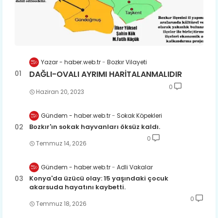
Yazar - haber.web.tr
Bozkır Vilayeti
DAĞLI-OVALI AYRIMI HARİTALANMALIDIR
0
Haziran 20, 2023
Gündem - haber.web.tr
Sokak Köpekleri
Bozkır'ın sokak hayvanları öksüz kaldı.
0
Temmuz 14, 2026
Gündem - haber.web.tr
Adli Vakalar
Konya'da üzücü olay: 15 yaşındaki çocuk
akarsuda hayatını kaybetti.
0
Temmuz 18, 2026