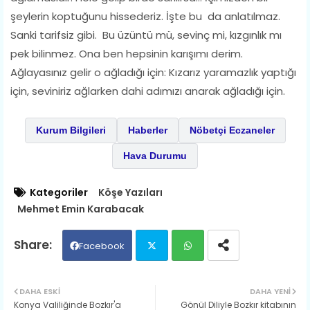
şeylerin koptuğunu hissederiz. İşte bu da anlatılmaz.
Sanki tarifsiz gibi. Bu üzüntü mü, sevinç mi, kızgınlık mı
pek bilinmez. Ona ben hepsinin karışımı derim.
Ağlayasınız gelir o ağladığı için: Kızarız yaramazlık yaptığı
için, seviniriz ağlarken dahi adımızı anarak ağladığı için.
Kurum Bilgileri
Haberler
Nöbetçi Eczaneler
Hava Durumu
Kategoriler
Köşe Yazıları
Mehmet Emin Karabacak
Facebook
Twit
Wh
DAHA ESKI
DAHA YENI
Konya Valiliğinde ​Bozkır'a
Gönül Diliyle Bozkır kitabının
ter
ats