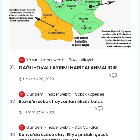
Yazar - haber.web.tr
Bozkır Vilayeti
DAĞLI-OVALI AYRIMI HARİTALANMALIDIR
0
Haziran 20, 2023
Gündem - haber.web.tr
Sokak Köpekleri
Bozkır'ın sokak hayvanları öksüz kaldı.
0
Temmuz 14, 2026
Gündem - haber.web.tr
Adli Vakalar
Konya'da üzücü olay: 15 yaşındaki çocuk