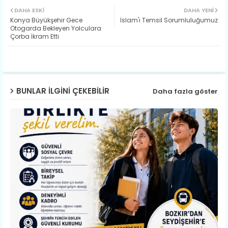
DAHA ESKI
DAHA YENI
​Konya Büyükşehir Gece
İslam'ı Temsil Sorumluluğumuz
ter
ats
Otogarda Bekleyen Yolculara
Çorba İkram Etti
ap
p
BUNLAR ILGINI ÇEKEBILIR
Daha fazla göster