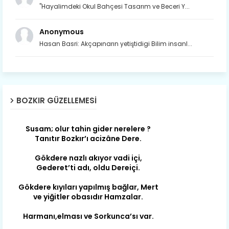
"Hayalimdeki Okul Bahçesi Tasarım ve Beceri Y...
Anonymous
Hasan Basri: Akçapınarın yetiştidigi Bilim insanl...
Son yıllarda orda yok artık ağlayan,
Çat değişti, şimdi gülüyor Çağlayan.
BOZKIR GÜZELLEMESI
Susam; olur tahin gider nerelere ?
Tanıtır Bozkır’ı acizâne Dere.
Gökdere nazlı akıyor vadi içi,
Gederet’ti adı, oldu Dereiçi.
Gökdere kıyıları yapılmış bağlar, Mert
ve yiğitler obasıdır Hamzalar.
Harmanı,elması ve Sorkunca’sı var.
Meyre değişerek olmuş Harmanpınar.