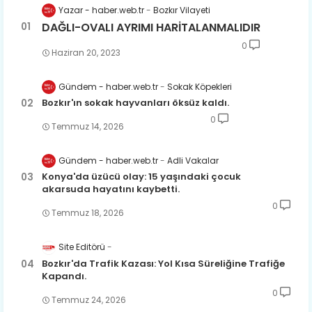
Yazar - haber.web.tr
Bozkır Vilayeti
DAĞLI-OVALI AYRIMI HARİTALANMALIDIR
0
Haziran 20, 2023
Gündem - haber.web.tr
Sokak Köpekleri
Bozkır'ın sokak hayvanları öksüz kaldı.
0
Temmuz 14, 2026
Gündem - haber.web.tr
Adli Vakalar
Konya'da üzücü olay: 15 yaşındaki çocuk
akarsuda hayatını kaybetti.
0
Temmuz 18, 2026
Site Editörü
Bozkır'da Trafik Kazası: Yol Kısa Süreliğine Trafiğe
Kapandı.
0
Temmuz 24, 2026