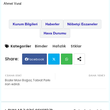
Ahmet Vural
Kurum Bilgileri
Haberler
Nöbetçi Eczaneler
Hava Durumu
Kategoriler
Bimder
Hafızlık
Stklar
Facebook
Twit
Wh
DAHA ESKI
DAHA YENI
Bozkır ​Mavi Boğaz, Tabiat Parkı
ter
ats
ilan edildi.
ap
p