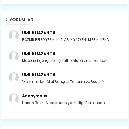
YORUMLAR
UMUR HAZANGİL
BOZKIR BELEDİYESİNİ KUTLARIM.YAZŞENLİKLERİNİ KENDİ...
UMUR HAZANGİL
Maalesef gençlerbirliği futbol klubü bu sezon bekl...
UMUR HAZANGİL
"Hayalimdeki Okul Bahçesi Tasarım ve Beceri Y...
Anonymous
Hasan Basri: Akçapınarın yetiştidigi Bilim insanl...
Son yıllarda orda yok artık ağlayan,
Çat değişti, şimdi gülüyor Çağlayan.