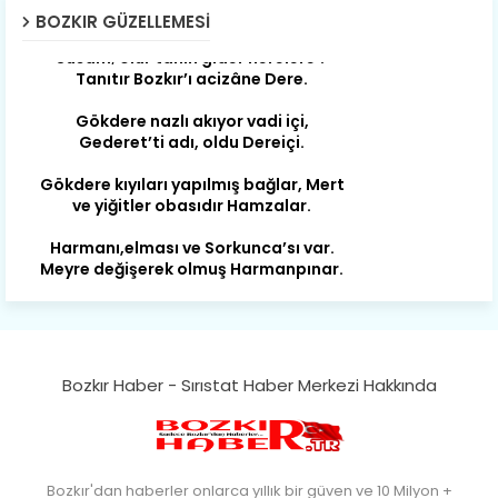
Susam; olur tahin gider nerelere ?
BOZKIR GÜZELLEMESI
Tanıtır Bozkır’ı acizâne Dere.
Gökdere nazlı akıyor vadi içi,
Gederet’ti adı, oldu Dereiçi.
Gökdere kıyıları yapılmış bağlar, Mert
ve yiğitler obasıdır Hamzalar.
Harmanı,elması ve Sorkunca’sı var.
Meyre değişerek olmuş Harmanpınar.
Büyük yerdir, mahalleleri Aydınlık, Tarih
eserleri şahane Hisarlık.
Belören, Koçaş, Kuzören vermiş hep
kan, Bunlarla kasaba olmuş Sarıoğlan.
Bozkır Haber - Sırıstat Haber Merkezi Hakkında
Çarşamba’nın koynunda tarih çok
yorgun. Şehit Berâtlı, halkı yiğit genç
Sorkun.
Perşembe de yaşlılardan aldım öğüt,
Bozkır'dan haberler onlarca yıllık bir güven ve 10 Milyon +