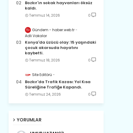
Bozkır'ın sokak hayvanları öksüz
kaldı.
Temmuz 14, 2026
0
Gündem - haber.web.tr
Son yıllarda orda yok artık ağlayan,
Adli Vakalar
Çat değişti, şimdi gülüyor Çağlayan.
Konya'da üzücü olay: 15 yaşındaki
çocuk akarsuda hayatını
Susam; olur tahin gider nerelere ?
kaybetti.
Tanıtır Bozkır’ı acizâne Dere.
Temmuz 18, 2026
0
Gökdere nazlı akıyor vadi içi,
Gederet’ti adı, oldu Dereiçi.
Site Editörü
Bozkır'da Trafik Kazası: Yol Kısa
Gökdere kıyıları yapılmış bağlar, Mert
Süreliğine Trafiğe Kapandı.
ve yiğitler obasıdır Hamzalar.
Temmuz 24, 2026
0
Harmanı,elması ve Sorkunca’sı var.
Meyre değişerek olmuş Harmanpınar.
YORUMLAR
Büyük yerdir, mahalleleri Aydınlık, Tarih
eserleri şahane Hisarlık.