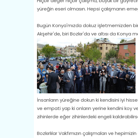
Hiçbir değer hiçbir çalışma, büyük bir gayreti
yüreğin eseri olmasın. Hepsi çalışmanın emeği
Bugün Konya'mızda dokuz işletmemizden biri o
Akşehir'de, biri Bozkır'da ve altısı da Konya
İnsanların yüreğine dokun ki kendisini iyi hiss
ve empati yap ki onların yerine kendini koy ve
zihinlerde eğer zihinlerdeki engeli kaldırabilir
Bozkırlılar Vakfımızın çalışmaları ve hepimiz