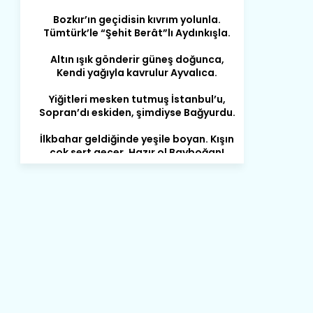
Tümtürk’le “Şehit Berât”lı Aydınkışla.
Altın ışık gönderir güneş doğunca,
Kendi yağıyla kavrulur Ayvalıca.
Yiğitleri mesken tutmuş İstanbul’u,
Sopran’dı eskiden, şimdiyse Bağyurdu.
İlkbahar geldiğinde yeşile boyan. Kışın
çok sert geçer. Hazır ol Bayboğan!
Çok insanın gidip olmuş Avrupalı,
Unutamaz ki seni, korkma Boyalı!
Meyvesi var, evleri var, imanı tam.
İnsanları gurbetçi köyümüz Bozdam.
Yeşilliği sanki başına olmuş taç.
Ocakları ile ünlü Elmaağaç
Fakirlik insana verir ızdıraplar,
Fukaralık çekmeyesin sen Hacılar.