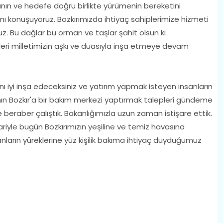
anın ve hedefe doğru birlikte yürümenin bereketini
ı konuşuyoruz. Bozkırımızda ihtiyaç sahiplerimize hizmeti
z. Bu dağlar bu orman ve taşlar şahit olsun ki
eri milletimizin aşkı ve duasıyla inşa etmeye devam
ı iyi inşa edeceksiniz ve yatırım yapmak isteyen insanların
ının Bozkır'a bir bakım merkezi yaptırmak talepleri gündeme
 beraber çalıştık. Bakanlığımızla uzun zaman istişare ettik.
riyle bugün Bozkırımızın yeşiline ve temiz havasına
nların yüreklerine yüz kişilik bakıma ihtiyaç duyduğumuz