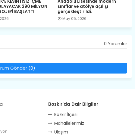
K’E KESİNTİSİZ İÇME
Anadolu Lisesinde modern
ĞLAYACAK 290 MİLYON
sınıflar ve atölye açılışı
PROJEYİ BAŞLATTI
gerçekleştirildi.
 2026
May 05, 2026
0 Yorumlar
rum Gönder (0)
da
Bozkır'da Dair Bilgiler
Bozkır İlçesi
Mahallelerimiz
lyon
Ulaşım