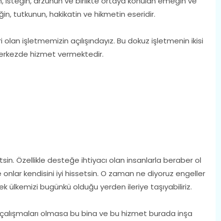
n, isteğin, arzunun ve birlikte ortaya konulan emeğin ve
n, tutkunun, hakikatin ve hikmetin eseridir.
lan işletmemizin açılışındayız. Bu dokuz işletmenin ikisi
 merkezde hizmet vermektedir.
etsin. Özellikle desteğe ihtiyacı olan insanlarla beraber ol
 onlar kendisini iyi hissetsin. O zaman ne diyoruz engeller
sek ülkemizi bugünkü olduğu yerden ileriye taşıyabiliriz.
in çalışmaları olmasa bu bina ve bu hizmet burada inşa