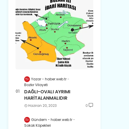
Yazar - haber.web.tr
Bozkır Vilayeti
DAĞLI-OVALI AYRIMI
HARİTALANMALIDIR
Haziran 20, 2023
0
Gündem - haber.web.tr
Sokak Köpekleri