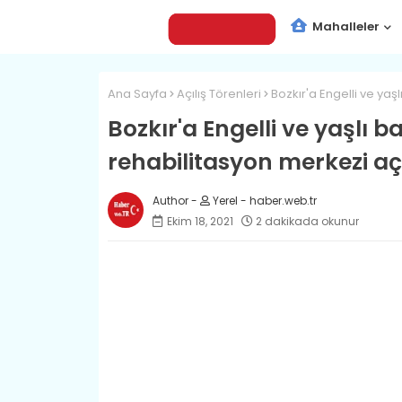
Mahalleler
Ana Sayfa
Açılış Törenleri
​Bozkır'a Engelli ve ya
​Bozkır'a Engelli ve yaşlı 
rehabilitasyon merkezi açı
Yerel - haber.web.tr
Ekim 18, 2021
2 dakikada okunur