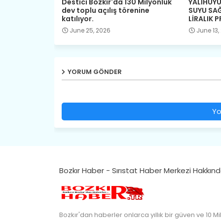
Destici Bozkır'da 130 Milyonluk
YALIHÜYÜ
dev toplu açılış törenine
SUYU SA
katılıyor.
LİRALIK 
June 25, 2026
June 13,
YORUM GÖNDER
Yo
Bozkır Haber - Sırıstat Haber Merkezi Hakkın
Bozkır'dan haberler onlarca yıllık bir güven ve 10 Mi