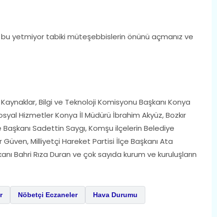
ü bu yetmiyor tabiki müteşebbislerin önünü açmanız ve
ii Kaynaklar, Bilgi ve Teknoloji Komisyonu Başkanı Konya
 Sosyal Hizmetler Konya İl Müdürü İbrahim Akyüz, Bozkır
Başkanı Sadettin Saygı, Komşu ilçelerin Belediye
r Güven, Milliyetçi Hareket Partisi İlçe Başkanı Ata
anı Bahri Rıza Duran ve çok sayıda kurum ve kuruluşların
r
Nöbetçi Eczaneler
Hava Durumu