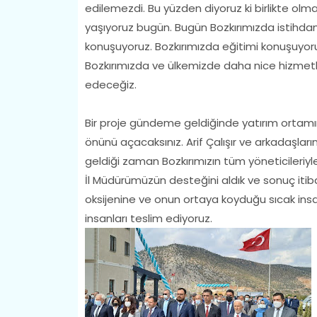
edilemezdi. Bu yüzden diyoruz ki birlikte olm
yaşıyoruz bugün. Bugün Bozkırımızda istihdam
konuşuyoruz. Bozkırımızda eğitimi konuşuyoru
Bozkırımızda ve ülkemizde daha nice hizmetl
edeceğiz.
Bir proje gündeme geldiğinde yatırım ortamın
önünü açacaksınız. Arif Çalışır ve arkadaşlar
geldiği zaman Bozkırımızın tüm yöneticileriyle
İl Müdürümüzün desteğini aldık ve sonuç itiba
oksijenine ve onun ortaya koyduğu sıcak insa
insanları teslim ediyoruz.