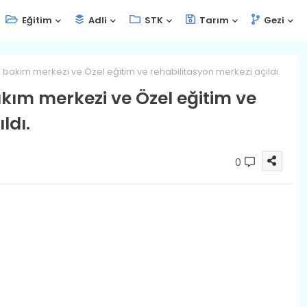
Eğitim
Adli
STK
Tarım
Gezi
şlı bakım merkezi ve Özel eğitim ve rehabilitasyon merkezi açıldı.
bakım merkezi ve Özel eğitim ve
ldı.
0