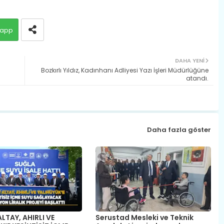
app
DAHA YENI
Bozkırlı Yıldız, Kadınhanı Adliyesi Yazı İşleri Müdürlüğüne
atandı.
Daha fazla göster
LTAY, AHIRLI VE
​Serustad Mesleki ve Teknik