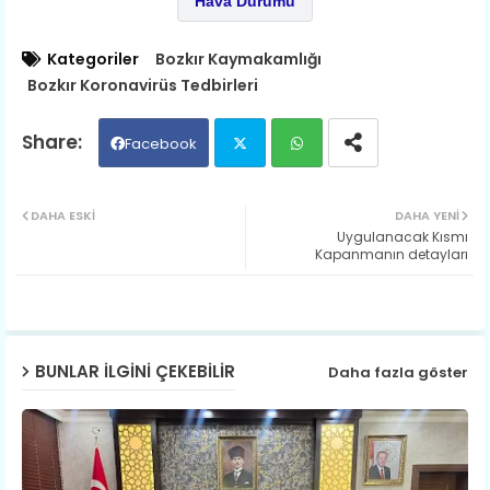
Hava Durumu
Kategoriler
Bozkır Kaymakamlığı
Bozkır Koronavirüs Tedbirleri
Facebook
Twit
Wh
DAHA ESKI
DAHA YENI
Uygulanacak Kısmı
ter
ats
Kapanmanın detayları
ap
p
BUNLAR ILGINI ÇEKEBILIR
Daha fazla göster