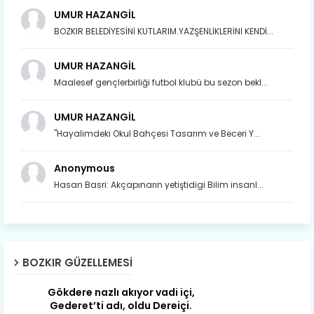
UMUR HAZANGİL
BOZKIR BELEDİYESİNİ KUTLARIM.YAZŞENLİKLERİNİ KENDİ...
UMUR HAZANGİL
Maalesef gençlerbirliği futbol klubü bu sezon bekl...
UMUR HAZANGİL
"Hayalimdeki Okul Bahçesi Tasarım ve Beceri Y...
Anonymous
Hasan Basri: Akçapınarın yetiştidigi Bilim insanl...
Son yıllarda orda yok artık ağlayan,
Çat değişti, şimdi gülüyor Çağlayan.
Susam; olur tahin gider nerelere ?
Tanıtır Bozkır’ı acizâne Dere.
BOZKIR GÜZELLEMESI
Gökdere nazlı akıyor vadi içi,
Gederet’ti adı, oldu Dereiçi.
Gökdere kıyıları yapılmış bağlar, Mert