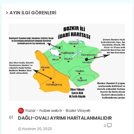
AYIN İLGI GÖRENLERI
Yazar - haber.web.tr
Bozkır Vilayeti
DAĞLI-OVALI AYRIMI HARİTALANMALIDIR
0
Haziran 20, 2023