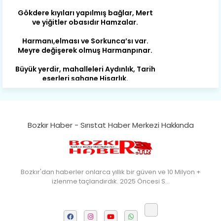
ve yiğitler obasıdır Hamzalar.
Harmanı,elması ve Sorkunca’sı var.
Meyre değişerek olmuş Harmanpınar.
Büyük yerdir, mahalleleri Aydınlık, Tarih
eserleri şahane Hisarlık.
Belören, Koçaş, Kuzören vermiş hep
kan, Bunlarla kasaba olmuş Sarıoğlan.
Çarşamba’nın koynunda tarih çok
yorgun. Şehit Berâtlı, halkı yiğit genç
Bozkır Haber - Sırıstat Haber Merkezi Hakkında
Sorkun.
Perşembe de yaşlılardan aldım öğüt,
Mazimdeki ismi şanla taşır Söğüt.
Bozkır'dan haberler onlarca yıllık bir güven ve 10 Milyon +
Tarih, kültür, ozan ve Gazi orda var.
izlenme taçlandırdık. 2025 Öncesi S…
Hocaköy’dür eski adı can Üçpınar.
Ortaoluk çeşmenden su içen kanar,
Bozkır’a yakın şirin köy Akçapınar.