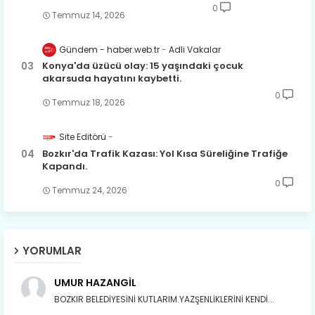
0
Susam; olur tahin gider nerelere ?
Temmuz 14, 2026
Tanıtır Bozkır’ı acizâne Dere.
Gündem - haber.web.tr
Adli Vakalar
Gökdere nazlı akıyor vadi içi,
Gederet’ti adı, oldu Dereiçi.
Konya'da üzücü olay: 15 yaşındaki çocuk
akarsuda hayatını kaybetti.
Gökdere kıyıları yapılmış bağlar, Mert
0
Temmuz 18, 2026
ve yiğitler obasıdır Hamzalar.
Harmanı,elması ve Sorkunca’sı var.
Site Editörü
Meyre değişerek olmuş Harmanpınar.
Bozkır'da Trafik Kazası: Yol Kısa Süreliğine Trafiğe
Kapandı.
Büyük yerdir, mahalleleri Aydınlık, Tarih
0
eserleri şahane Hisarlık.
Temmuz 24, 2026
Belören, Koçaş, Kuzören vermiş hep
kan, Bunlarla kasaba olmuş Sarıoğlan.
YORUMLAR
Çarşamba’nın koynunda tarih çok
yorgun. Şehit Berâtlı, halkı yiğit genç
Sorkun.
UMUR HAZANGİL
BOZKIR BELEDİYESİNİ KUTLARIM.YAZŞENLİKLERİNİ KENDİ...
Perşembe de yaşlılardan aldım öğüt,