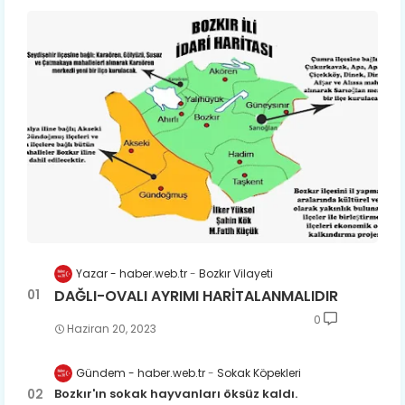
Yazar - haber.web.tr
Bozkır Vilayeti
DAĞLI-OVALI AYRIMI HARİTALANMALIDIR
0
Haziran 20, 2023
Son yıllarda orda yok artık ağlayan,
Gündem - haber.web.tr
Sokak Köpekleri
Çat değişti, şimdi gülüyor Çağlayan.
Bozkır'ın sokak hayvanları öksüz kaldı.