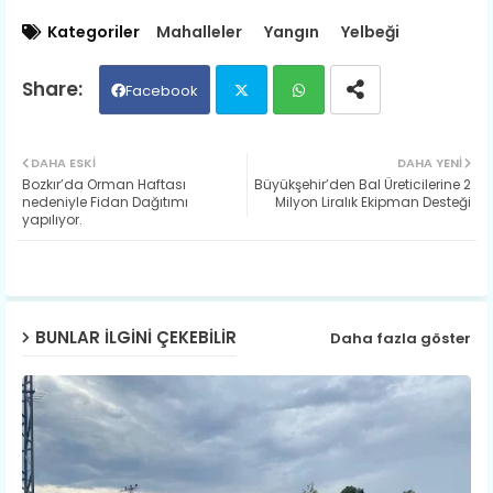
Kategoriler
Mahalleler
Yangın
Yelbeği
Facebook
Twit
Wh
DAHA ESKI
DAHA YENI
Bozkır’da Orman Haftası
Büyükşehir’den Bal Üreticilerine 2
ter
ats
nedeniyle Fidan Dağıtımı
Milyon Liralık Ekipman Desteği
yapılıyor.
ap
p
BUNLAR ILGINI ÇEKEBILIR
Daha fazla göster