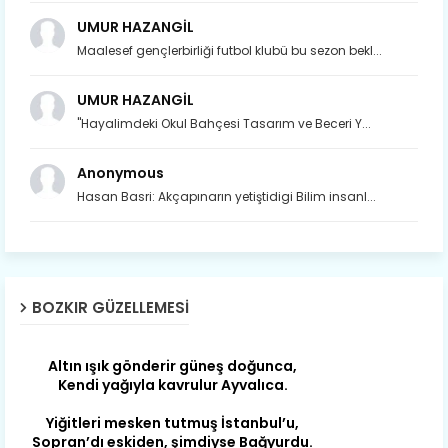
Mazimdeki ismi şanla taşır Söğüt.
UMUR HAZANGİL
Tarih, kültür, ozan ve Gazi orda var.
Maalesef gençlerbirliği futbol klubü bu sezon bekl...
Hocaköy’dür eski adı can Üçpınar.
Ortaoluk çeşmenden su içen kanar,
UMUR HAZANGİL
Bozkır’a yakın şirin köy Akçapınar.
"Hayalimdeki Okul Bahçesi Tasarım ve Beceri Y...
Okuyan, yazıp bileni hep umutlu,
Anonymous
Kültürde birlikte öncüdür Armutlu.
Hasan Basri: Akçapınarın yetiştidigi Bilim insanl...
Yağmur kar yağar, yolları olur hep yaş,
Gurbete insan ihraç eder Arslantaş.
Bozkır’ın geçidisin kıvrım yolunla.
Tümtürk’le “Şehit Berât”lı Aydınkışla.
BOZKIR GÜZELLEMESI
Altın ışık gönderir güneş doğunca,
Kendi yağıyla kavrulur Ayvalıca.
Yiğitleri mesken tutmuş İstanbul’u,
Sopran’dı eskiden, şimdiyse Bağyurdu.
İlkbahar geldiğinde yeşile boyan. Kışın