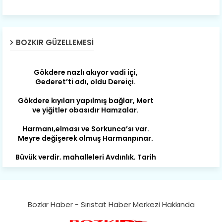
Çat değişti, şimdi gülüyor Çağlayan.
Susam; olur tahin gider nerelere ?
Tanıtır Bozkır’ı acizâne Dere.
BOZKIR GÜZELLEMESI
Gökdere nazlı akıyor vadi içi,
Gederet’ti adı, oldu Dereiçi.
Gökdere kıyıları yapılmış bağlar, Mert
ve yiğitler obasıdır Hamzalar.
Harmanı,elması ve Sorkunca’sı var.
Meyre değişerek olmuş Harmanpınar.
Büyük yerdir, mahalleleri Aydınlık, Tarih
eserleri şahane Hisarlık.
Belören, Koçaş, Kuzören vermiş hep
kan, Bunlarla kasaba olmuş Sarıoğlan.
Çarşamba’nın koynunda tarih çok
Bozkır Haber - Sırıstat Haber Merkezi Hakkında
yorgun. Şehit Berâtlı, halkı yiğit genç
Sorkun.