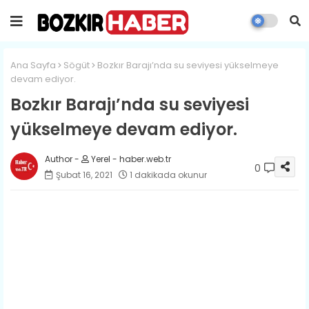
Ana Sayfa
Sögüt
Bozkır Barajı’nda su seviyesi yükselmeye
devam ediyor.
Bozkır Barajı’nda su seviyesi
yükselmeye devam ediyor.
Yerel - haber.web.tr
0
Şubat 16, 2021
1 dakikada okunur