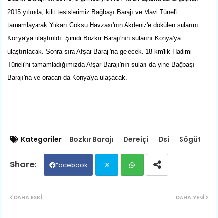
2015 yılında, kilit tesislerimiz Bağbaşı Barajı ve Mavi Tünel'i
tamamlayarak Yukarı Göksu Havzası'nın Akdeniz'e dökülen sularını
Konya'ya ulaştırıldı. Şimdi Bozkır Barajı'nın sularını Konya'ya
ulaştırılacak. Sonra sıra Afşar Barajı'na gelecek. 18 km'lik Hadimi
Tüneli'ni tamamladığımızda Afşar Barajı'nın suları da yine Bağbaşı
Barajı'na ve oradan da Konya'ya ulaşacak.
Kategoriler
Bozkır Barajı
Dereiçi
Dsi
Sögüt
Facebook
Twit
Wh
DAHA ESKI
DAHA YENI
ter
ats