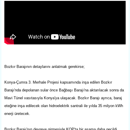
Bozkır Barajının detaylarını anlatmak gerekirse;
Konya-Çumra 3. Merhale Projesi kapsamında inşa edilen Bozkır
Barajı'nda depolanan sular önce Bağbaşı Barajı'na aktarılacak sonra da
Mavi Tünel vasıtasıyla Konya'ya ulaşacak. Bozkır Barajı ayrıca, baraj
eteğine inşa edilecek olan hidroelektrik santrali ile yılda 35 milyon kWh
enerji üretecek.
Bozkır Barajı'nın devreye girmesiyle KOP'ta bir aşama daha geçildi.