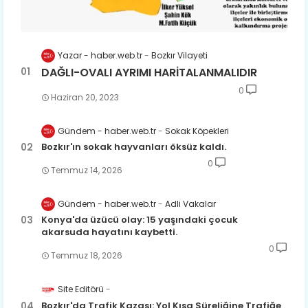
Yazar - haber.web.tr
Bozkır Vilayeti
DAĞLI-OVALI AYRIMI HARİTALANMALIDIR
0
Haziran 20, 2023
Gündem - haber.web.tr
Sokak Köpekleri
Bozkır'ın sokak hayvanları öksüz kaldı.
0
Temmuz 14, 2026
Gündem - haber.web.tr
Adli Vakalar
Konya'da üzücü olay: 15 yaşındaki çocuk
akarsuda hayatını kaybetti.
0
Temmuz 18, 2026
Site Editörü
Bozkır'da Trafik Kazası: Yol Kısa Süreliğine Trafiğe