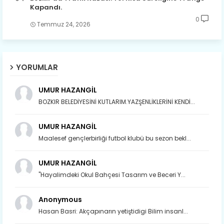
Kapandı.
0
Temmuz 24, 2026
YORUMLAR
UMUR HAZANGİL
BOZKIR BELEDİYESİNİ KUTLARIM.YAZŞENLİKLERİNİ KENDİ...
UMUR HAZANGİL
Maalesef gençlerbirliği futbol klubü bu sezon bekl...
UMUR HAZANGİL
"Hayalimdeki Okul Bahçesi Tasarım ve Beceri Y...
Anonymous
Hasan Basri: Akçapınarın yetiştidigi Bilim insanl...
Son yıllarda orda yok artık ağlayan,