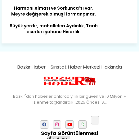
Meyre değişerek olmuş Harmanpınar.
Büyük yerdir, mahalleleri Aydınlık, Tarih
eserleri şahane Hisarlık.
Belören, Koçaş, Kuzören vermiş hep
kan, Bunlarla kasaba olmuş Sarıoğlan.
Çarşamba’nın koynunda tarih çok
yorgun. Şehit Berâtlı, halkı yiğit genç
Sorkun.
Bozkır Haber - Sırıstat Haber Merkezi Hakkında
Perşembe de yaşlılardan aldım öğüt,
Mazimdeki ismi şanla taşır Söğüt.
Tarih, kültür, ozan ve Gazi orda var.
Bozkır'dan haberler onlarca yıllık bir güven ve 10 Milyon +
Hocaköy’dür eski adı can Üçpınar.
izlenme taçlandırdık. 2025 Öncesi S…
Ortaoluk çeşmenden su içen kanar,
Bozkır’a yakın şirin köy Akçapınar.
Okuyan, yazıp bileni hep umutlu,
Sayfa Görüntülenmesi
Kültürde birlikte öncüdür Armutlu.