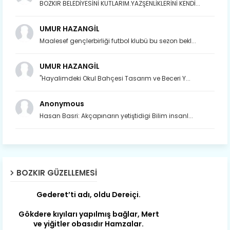
BOZKIR BELEDİYESİNİ KUTLARIM.YAZŞENLİKLERİNİ KENDİ...
UMUR HAZANGİL
Maalesef gençlerbirliği futbol klubü bu sezon bekl...
UMUR HAZANGİL
"Hayalimdeki Okul Bahçesi Tasarım ve Beceri Y...
Anonymous
Son yıllarda orda yok artık ağlayan,
Hasan Basri: Akçapınarın yetiştidigi Bilim insanl...
Çat değişti, şimdi gülüyor Çağlayan.
Susam; olur tahin gider nerelere ?
Tanıtır Bozkır’ı acizâne Dere.
Gökdere nazlı akıyor vadi içi,
BOZKIR GÜZELLEMESI
Gederet’ti adı, oldu Dereiçi.
Gökdere kıyıları yapılmış bağlar, Mert
ve yiğitler obasıdır Hamzalar.
Harmanı,elması ve Sorkunca’sı var.