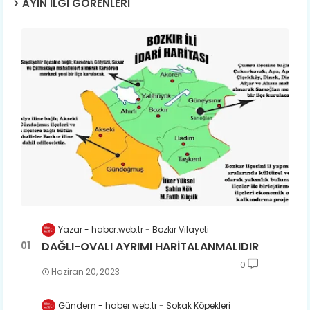
AYIN İLGI GÖRENLERI
Yazar - haber.web.tr
Bozkır Vilayeti
DAĞLI-OVALI AYRIMI HARİTALANMALIDIR
0
Haziran 20, 2023
Gündem - haber.web.tr
Sokak Köpekleri