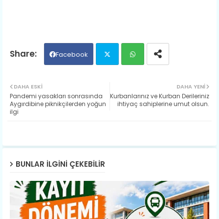
Facebook
Twit
Wh
DAHA ESKI
DAHA YENI
Pandemi yasakları sonrasında
Kurbanlarınız ve Kurban Derileriniz
ter
ats
Aygırdibine piknikçilerden yoğun
ihtiyaç sahiplerine umut olsun.
ilgi
ap
p
BUNLAR ILGINI ÇEKEBILIR