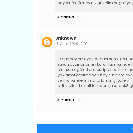
çayıdır öldürmeyiniz güzelim cografyayı
Yanıtla
Sil
Unknown
18 Ocak 2020 12:40
Öldürmeyiniz aygır pnarını sarot gölund
suyun aygir pnarinin kurumasi halinde tu
olur sarot göleti projesi iptal edilmeli
yoklamsi yapılmadan böyle bir projeye 
ve mahallelerinin pnarlarının çiftcileri
edilmelidir kesinlkle zaten şu andak8 g
Yanıtla
Sil