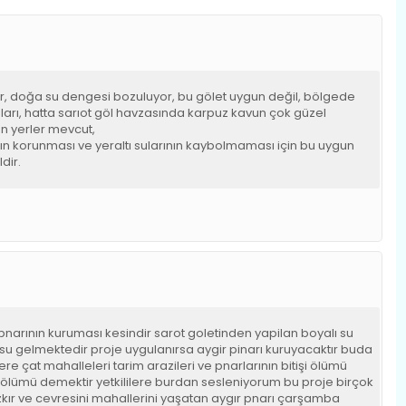
or, doğa su dengesi bozuluyor, bu gölet uygun değil, bölgede
anları, hatta sarıot göl havzasında karpuz kavun çok güzel
gun yerler mevcut,
ın korunması ve yeraltı sularının kaybolmaması için bu uygun
dir.
narının kuruması kesindir sarot goletinden yapilan boyalı su
su gelmektedir proje uygulanırsa aygir pinarı kuruyacaktır buda
re çat mahalleleri tarim arazileri ve pnarlarının bitişi ölümü
e ölümü demektir yetkililere burdan sesleniyorum bu proje birçok
ozkır ve cevresini mahallerini yaşatan aygır pnarı çarşamba