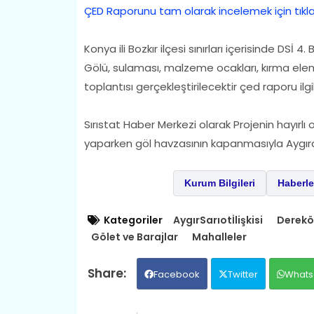
ÇED Raporunu tam olarak incelemek için tıklayı
Konya ili Bozkır ilçesi sınırları içerisinde DS
Gölü, sulaması, malzeme ocakları, kırma eleme y
toplantısı gerçekleştirilecektir çed raporu il
Sırıstat Haber Merkezi olarak Projenin hayırlı
yaparken göl havzasının kapanmasıyla Aygırd
Kurum Bilgileri
Haberle
Kategoriler
AygırSarıotİlişkisi
Derekö
Gölet ve Barajlar
Mahalleler
Facebook
Twitter
Whats