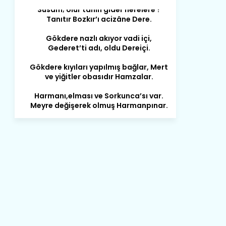
Gökdere nazlı akıyor vadi içi,
Gederet’ti adı, oldu Dereiçi.
Gökdere kıyıları yapılmış bağlar, Mert
ve yiğitler obasıdır Hamzalar.
Harmanı,elması ve Sorkunca’sı var.
Meyre değişerek olmuş Harmanpınar.
Büyük yerdir, mahalleleri Aydınlık, Tarih
eserleri şahane Hisarlık.
Belören, Koçaş, Kuzören vermiş hep
kan, Bunlarla kasaba olmuş Sarıoğlan.
Çarşamba’nın koynunda tarih çok
yorgun. Şehit Berâtlı, halkı yiğit genç
Sorkun.
Perşembe de yaşlılardan aldım öğüt,
Mazimdeki ismi şanla taşır Söğüt.