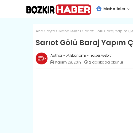
Mahalleler
Ana Sayfa
Mahalleler
Sarıot Gölü Baraj Yapım Ç
Sarıot Gölü Baraj Yapım 
Ekonomi - haber.web.tr
Kasım 28, 2019
2 dakikada okunur