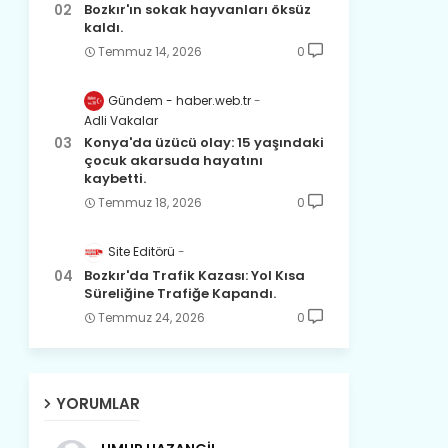
Bozkır'ın sokak hayvanları öksüz
kaldı.
Temmuz 14, 2026
0
Gündem - haber.web.tr
Adli Vakalar
Konya'da üzücü olay: 15 yaşındaki
çocuk akarsuda hayatını
kaybetti.
Temmuz 18, 2026
0
Site Editörü
Bozkır'da Trafik Kazası: Yol Kısa
Süreliğine Trafiğe Kapandı.
Temmuz 24, 2026
0
YORUMLAR