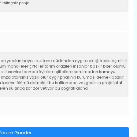
 bilinçsiz proje
en yapılan boya ile 4 tane düdenden aygira aktığı kesinleşmistir
m mahalleler çiftciler tarım arazileri insanlar bozkır biter ölümü
 nasıl insanlra tarıma köylulere çiftcilere sorulmadan kamoyu
imza atarsınız yazik olur aygir pnarının kurumasi demek bozkir
nin tarımın ölümü demektir bu katliamdan vazgeçilsin proje iptal
elen su anca zar zor yetiyor bu coğrafi alana
Yorum Gönder