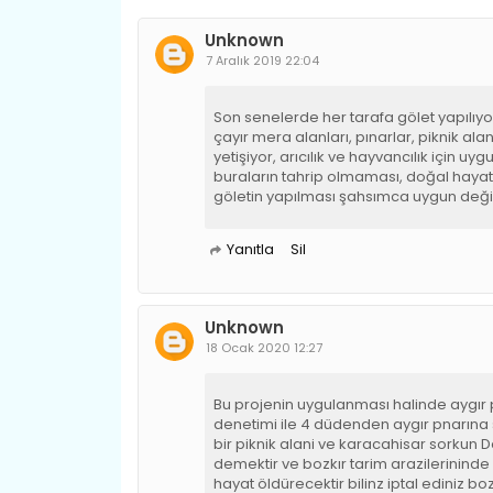
Unknown
7 Aralık 2019 22:04
Son senelerde her tarafa gölet yapılıy
çayır mera alanları, pınarlar, piknik al
yetişiyor, arıcılık ve hayvancılık için uy
buraların tahrip olmaması, doğal hayat
göletin yapılması şahsımca uygun değil
Yanıtla
Sil
Unknown
18 Ocak 2020 12:27
Bu projenin uygulanması halinde aygır p
denetimi ile 4 düdenden aygır pnarına 
bir piknik alani ve karacahisar sorkun De
demektir ve bozkır tarim arazilerinind
hayat öldürecektir bilinz iptal ediniz b