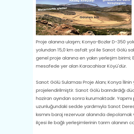
Proje alanına ulaşım; Konya-Bozkır D-350 yol
yolundan 15,0 km asfalt yol ile Sarıot Gölü s
genel proje alanına en yakın yerleşim birimi;
mesafede yer alan Karacahisar Köyü'dür.
Sarıot Gölü Sulaması Proje Alanı; Konya İlini
projelendirilmiştir. Sarıot Gölü barındırdığı d
haziran ayından sonra kurumaktadır. Yapımı p
uzunluğundaki sedde yardımıyla Sarıot Deresi
kısmını baraj rezervuar alanında depolamak v
ilçesi ile bağlı yerleşimlerinin tarım alanının