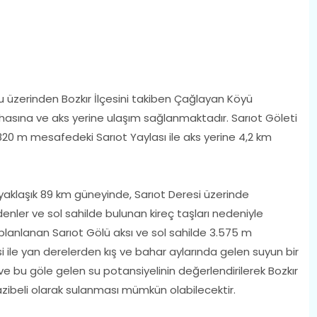
u üzerinden Bozkır İlçesini takiben Çağlayan Köyü
ahasına ve aks yerine ulaşım sağlanmaktadır. Sarıot Göleti
 820 m mesafedeki Sarıot Yaylası ile aks yerine 4,2 km
n yaklaşık 89 km güneyinde, Sarıot Deresi üzerinde
üdenler ve sol sahilde bulunan kireç taşları nedeniyle
lanlanan Sarıot Gölü aksı ve sol sahilde 3.575 m
 ile yan derelerden kış ve bahar aylarında gelen suyun bir
e bu göle gelen su potansiyelinin değerlendirilerek Bozkır
 cazibeli olarak sulanması mümkün olabilecektir.