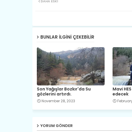
DAHA ESKI
BUNLAR ILGINI ÇEKEBILIR
Son Yağışlar Bozkır'da Su
Mavi HES 
gözlerini artırdı.
edecek
November 28, 2023
February
YORUM GÖNDER