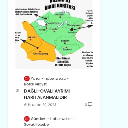
Yazar - haber.web.tr
Bozkır Vilayeti
DAĞLI-OVALI AYRIMI
HARİTALANMALIDIR
Haziran 20, 2023
0
Gündem - haber.web.tr
Sokak Köpekleri