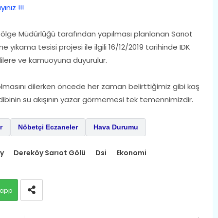
nız !!!
İ 4. Bölge Müdürlüğü tarafından yapılması planlanan Sarıot
ıkama tesisi projesi ile ilgili 16/12/2019 tarihinde IDK
gililere ve kamuoyuna duyurulur.
 olmasını dilerken öncede her zaman belirttiğimiz gibi kaş
ibinin su akışının yazar görmemesi tek temennimizdir.
r
Nöbetçi Eczaneler
Hava Durumu
y
Dereköy Sarıot Gölü
Dsi
Ekonomi
app