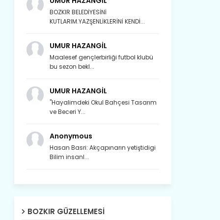
UMUR HAZANGİL
BOZKIR BELEDİYESİNİ
KUTLARIM.YAZŞENLİKLERİNİ KENDİ...
UMUR HAZANGİL
Maalesef gençlerbirliği futbol klubü
bu sezon bekl...
UMUR HAZANGİL
"Hayalimdeki Okul Bahçesi Tasarım
ve Beceri Y...
Anonymous
Hasan Basri: Akçapınarın yetiştidigi
Bilim insanl...
Son yıllarda orda yok artık ağlayan,
Çat değişti, şimdi gülüyor Çağlayan.
Susam; olur tahin gider nerelere ?
BOZKIR GÜZELLEMESI
Tanıtır Bozkır’ı acizâne Dere.