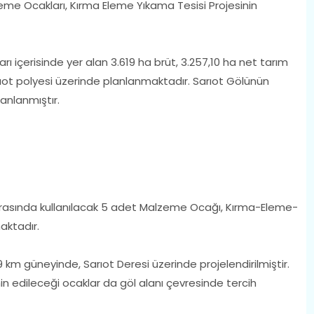
lzeme Ocakları, Kırma Eleme Yıkama Tesisi Projesinin
ırları içerisinde yer alan 3.619 ha brüt, 3.257,10 ha net tarım
ıot polyesi üzerinde planlanmaktadır. Sarıot Gölünün
anlanmıştır.
sırasında kullanılacak 5 adet Malzeme Ocağı, Kırma-Eleme-
aktadır.
89 km güneyinde, Sarıot Deresi üzerinde projelendirilmiştir.
in edileceği ocaklar da göl alanı çevresinde tercih