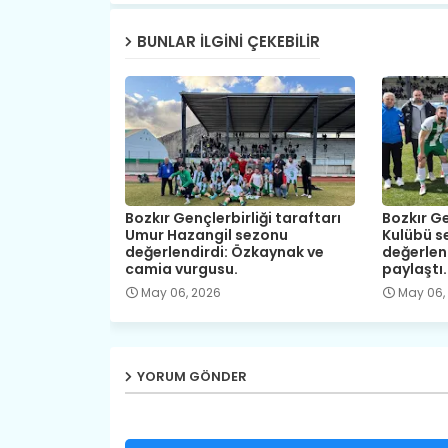
BUNLAR ILGINI ÇEKEBILIR
Bozkır Gençlerbirliği taraftarı
Bozkır Ge
Umur Hazangil sezonu
Kulübü s
değerlendirdi: Özkaynak ve
değerlen
camia vurgusu.
paylaştı.
May 06, 2026
May 06,
YORUM GÖNDER