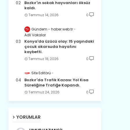
Bozkır'ın sokak hayvanları öksüz
kaldı.
Temmuz 14, 2026
0
Gündem - haber.web.tr
Adli Vakalar
Konya'da üzücü olay: 15 yaşındaki
çocuk akarsuda hayatını
kaybetti.
Temmuz 18, 2026
0
Site Editörü
Bozkır'da Trafik Kazası: Yol Kısa
Süreliğine Trafiğe Kapandı.
Temmuz 24, 2026
0
YORUMLAR