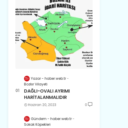
Yazar - haber.web.tr
Bozkır Vilayeti
DAĞLI-OVALI AYRIMI
HARİTALANMALIDIR
Haziran 20, 2023
0
Gündem - haber.web.tr
Sokak Köpekleri