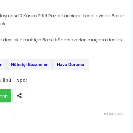
şılaşması 10 Kasım 2019 Pazar tarihinde kendi evinde Bozkır
ek.
ine destek olmak için Bozkırlı Sporseverleri maçlara destek
r
Nöbetçi Eczaneler
Hava Durumu
Kulübü
Spor
app
DAHA YENI