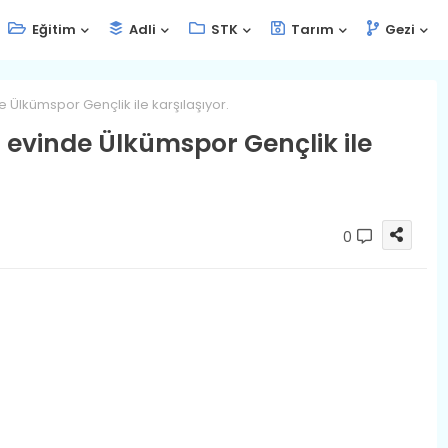
Eğitim
Adli
STK
Tarım
Gezi
e Ülkümspor Gençlik ile karşılaşıyor.
i evinde Ülkümspor Gençlik ile
0