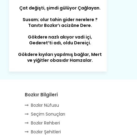
Susam; olur tahin gider nerelere ?
Tanıtır Bozkır’ı acizâne Dere.
Gökdere nazlı akıyor vadi içi,
Gederet’ti adı, oldu Dereiçi.
Gökdere kıyıları yapılmış bağlar, Mert
ve yiğitler obasıdır Hamzalar.
Harmanı,elması ve Sorkunca’sı var.
Meyre değişerek olmuş Harmanpınar.
Büyük yerdir, mahalleleri Aydınlık, Tarih
eserleri şahane Hisarlık.
Bozkır Bilgileri
Belören, Koçaş, Kuzören vermiş hep
kan, Bunlarla kasaba olmuş Sarıoğlan.
Bozkır Nüfusu
Çarşamba’nın koynunda tarih çok
Seçim Sonuçları
yorgun. Şehit Berâtlı, halkı yiğit genç
Bozkır Rehberi
Sorkun.
Bozkır Şehitleri