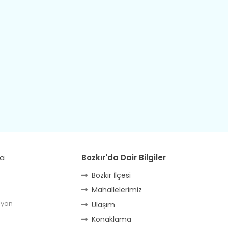
da
Bozkır'da Dair Bilgiler
Bozkır İlçesi
Mahallelerimiz
lyon
Ulaşım
Konaklama