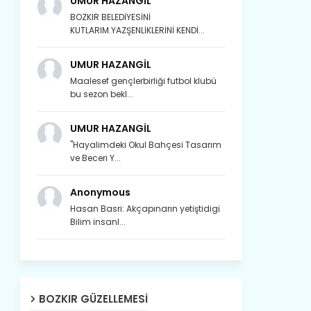
UMUR HAZANGİL
BOZKIR BELEDİYESİNİ
KUTLARIM.YAZŞENLİKLERİNİ KENDİ...
UMUR HAZANGİL
Maalesef gençlerbirliği futbol klubü
bu sezon bekl...
UMUR HAZANGİL
"Hayalimdeki Okul Bahçesi Tasarım
ve Beceri Y...
Anonymous
Hasan Basri: Akçapınarın yetiştidigi
Bilim insanl...
Son yıllarda orda yok artık ağlayan,
BOZKIR GÜZELLEMESI
Çat değişti, şimdi gülüyor Çağlayan.