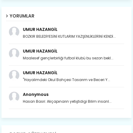
YORUMLAR
UMUR HAZANGİL
BOZKIR BELEDİYESİNİ KUTLARIM.YAZŞENLİKLERİNİ KENDİ...
UMUR HAZANGİL
Maalesef gençlerbirliği futbol klubü bu sezon bekl...
UMUR HAZANGİL
"Hayalimdeki Okul Bahçesi Tasarım ve Beceri Y...
Anonymous
Hasan Basri: Akçapınarın yetiştidigi Bilim insanl...
Son yıllarda orda yok artık ağlayan,
Çat değişti, şimdi gülüyor Çağlayan.