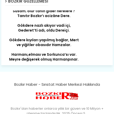
BOZKIR GÜZELLEMESI
Susam; olur tahin gider nerelere ?
Tanıtır Bozkır’ı acizâne Dere.
Gökdere nazlı akıyor vadi içi,
Gederet’ti adı, oldu Dereiçi.
Gökdere kıyıları yapılmış bağlar, Mert
ve yiğitler obasıdır Hamzalar.
Harmanı,elması ve Sorkunca’sı var.
Meyre değişerek olmuş Harmanpınar.
Büyük yerdir, mahalleleri Aydınlık, Tarih
eserleri şahane Hisarlık.
Belören, Koçaş, Kuzören vermiş hep
kan, Bunlarla kasaba olmuş Sarıoğlan.
Bozkır Haber - Sırıstat Haber Merkezi Hakkında
Çarşamba’nın koynunda tarih çok
yorgun. Şehit Berâtlı, halkı yiğit genç
Sorkun.
Perşembe de yaşlılardan aldım öğüt,
Bozkır'dan haberler onlarca yıllık bir güven ve 10 Milyon +
Mazimdeki ismi şanla taşır Söğüt.
izlenme taçlandırdık. 2025 Öncesi S…