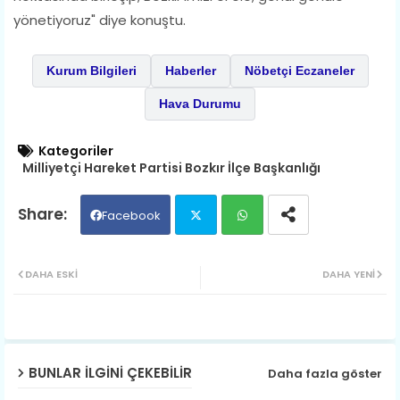
yönetiyoruz" diye konuştu.
Kurum Bilgileri
Haberler
Nöbetçi Eczaneler
Hava Durumu
Kategoriler
Milliyetçi Hareket Partisi Bozkır İlçe Başkanlığı
Facebook
Twit
Wh
DAHA ESKI
DAHA YENI
ter
ats
ap
BUNLAR ILGINI ÇEKEBILIR
Daha fazla göster
p