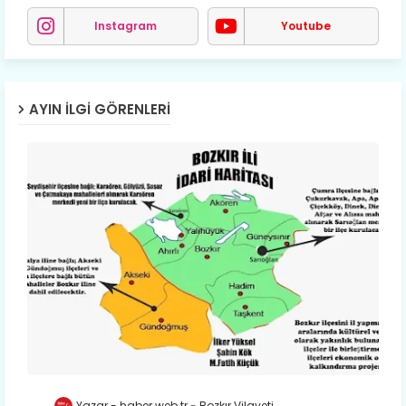
Instagram
Youtube
AYIN İLGI GÖRENLERI
Yazar - haber.web.tr
Bozkır Vilayeti