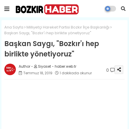
Ana Sayfa
Milliyetçi Hareket Partisi Bozkır İlçe Başkanlığı
Başkan Saygı, "Bozkır'ı hep birlikte yönetiyoruz"
Başkan Saygı, "Bozkır'ı hep
birlikte yönetiyoruz"
Siyaset - haber.web.tr
0
Temmuz 18, 2019
1 dakikada okunur