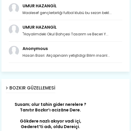
UMUR HAZANGİL
Maalesef gençlerbirliği futbol klubü bu sezon bekl...
UMUR HAZANGİL
"Hayalimdeki Okul Bahçesi Tasarım ve Beceri Y...
Anonymous
Hasan Basri: Akçapınarın yetiştidigi Bilim insanl...
Son yıllarda orda yok artık ağlayan,
Çat değişti, şimdi gülüyor Çağlayan.
BOZKIR GÜZELLEMESI
Susam; olur tahin gider nerelere ?
Tanıtır Bozkır’ı acizâne Dere.
Gökdere nazlı akıyor vadi içi,
Gederet’ti adı, oldu Dereiçi.
Gökdere kıyıları yapılmış bağlar, Mert