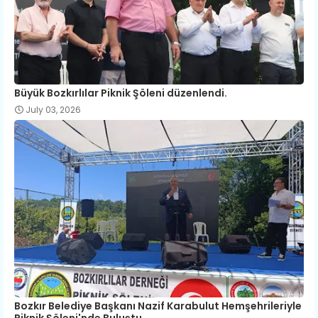
Büyük Bozkırlılar Piknik Şöleni düzenlendi.
July 03, 2026
Bozkır Belediye Başkanı Nazif Karabulut Hemşehrileriyle
Piknik Şöleni'nde Buluştu.