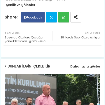
Şenlik ve Şölenler
Facebook
Twit
Wh
DAHA ESKI
DAHA YENI
Bozkır'da Okullara Çocuğa
28 İlçede Spor Okulu Açılıyor
ter
ats
yönelik İstismar Eğitimi verildi.
ap
p
BUNLAR ILGINI ÇEKEBILIR
Daha fazla göster