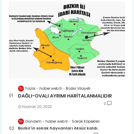
Yazar - haber.web.tr
Bozkır Vilayeti
DAĞLI-OVALI AYRIMI HARİTALANMALIDIR
0
Haziran 20, 2023
Gündem - haber.web.tr
Sokak Köpekleri
Bozkır'ın sokak hayvanları öksüz kaldı.