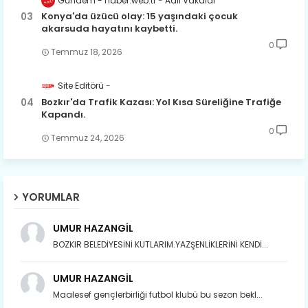
Gündem - haber.web.tr
Adli Vakalar
Konya'da üzücü olay: 15 yaşındaki çocuk
akarsuda hayatını kaybetti.
0
Temmuz 18, 2026
Site Editörü
Bozkır'da Trafik Kazası: Yol Kısa Süreliğine Trafiğe
Kapandı.
0
Temmuz 24, 2026
YORUMLAR
UMUR HAZANGİL
BOZKIR BELEDİYESİNİ KUTLARIM.YAZŞENLİKLERİNİ KENDİ...
UMUR HAZANGİL
Maalesef gençlerbirliği futbol klubü bu sezon bekl...