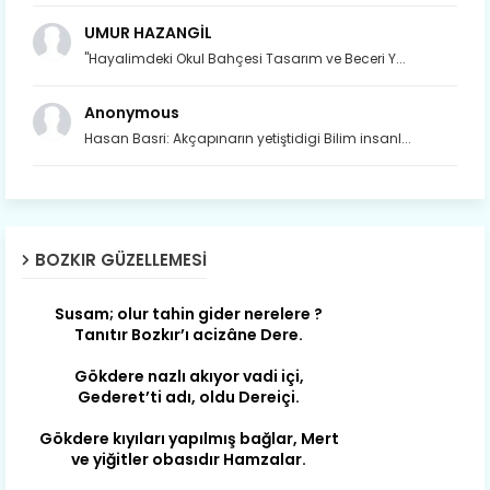
UMUR HAZANGİL
"Hayalimdeki Okul Bahçesi Tasarım ve Beceri Y...
Anonymous
Hasan Basri: Akçapınarın yetiştidigi Bilim insanl...
Son yıllarda orda yok artık ağlayan,
Çat değişti, şimdi gülüyor Çağlayan.
BOZKIR GÜZELLEMESI
Susam; olur tahin gider nerelere ?
Tanıtır Bozkır’ı acizâne Dere.
Gökdere nazlı akıyor vadi içi,
Gederet’ti adı, oldu Dereiçi.
Gökdere kıyıları yapılmış bağlar, Mert
ve yiğitler obasıdır Hamzalar.
Harmanı,elması ve Sorkunca’sı var.
Meyre değişerek olmuş Harmanpınar.