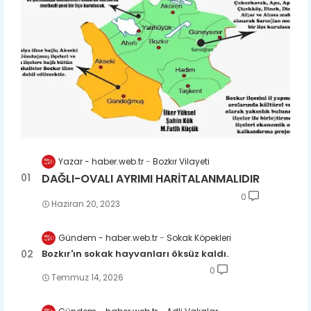
Yazar - haber.web.tr
Bozkır Vilayeti
DAĞLI-OVALI AYRIMI HARİTALANMALIDIR
0
Haziran 20, 2023
Gündem - haber.web.tr
Sokak Köpekleri
Bozkır'ın sokak hayvanları öksüz kaldı.
0
Temmuz 14, 2026