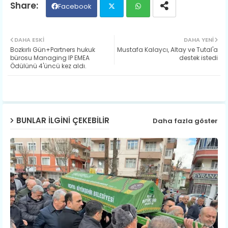
Facebook
Twit
Wh
DAHA ESKI
DAHA YENI
Bozkırlı Gün+Partners hukuk
Mustafa Kalaycı, Altay ve Tutal'a
ter
ats
bürosu Managing IP EMEA
destek istedi
Ödülünü 4'üncü kez aldı.
ap
p
BUNLAR ILGINI ÇEKEBILIR
Daha fazla göster