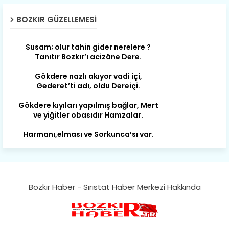
Son yıllarda orda yok artık ağlayan,
Çat değişti, şimdi gülüyor Çağlayan.
BOZKIR GÜZELLEMESI
Susam; olur tahin gider nerelere ?
Tanıtır Bozkır’ı acizâne Dere.
Gökdere nazlı akıyor vadi içi,
Gederet’ti adı, oldu Dereiçi.
Gökdere kıyıları yapılmış bağlar, Mert
ve yiğitler obasıdır Hamzalar.
Harmanı,elması ve Sorkunca’sı var.
Meyre değişerek olmuş Harmanpınar.
Büyük yerdir, mahalleleri Aydınlık, Tarih
eserleri şahane Hisarlık.
Belören, Koçaş, Kuzören vermiş hep
kan, Bunlarla kasaba olmuş Sarıoğlan.
Bozkır Haber - Sırıstat Haber Merkezi Hakkında
Çarşamba’nın koynunda tarih çok
yorgun. Şehit Berâtlı, halkı yiğit genç
Sorkun.