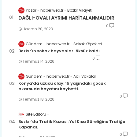
Yazar - haber.web.tr
Bozkır Vilayeti
DAĞLI-OVALI AYRIMI HARİTALANMALIDIR
0
Haziran 20, 2023
Gündem - haber.web.tr
Sokak Köpekleri
Bozkır'ın sokak hayvanları öksüz kaldı.
0
Temmuz 14, 2026
Gündem - haber.web.tr
Adli Vakalar
Konya'da üzücü olay: 15 yaşındaki çocuk
akarsuda hayatını kaybetti.
0
Temmuz 18, 2026
Site Editörü
Bozkır'da Trafik Kazası: Yol Kısa Süreliğine Trafiğe
Kapandı.
0