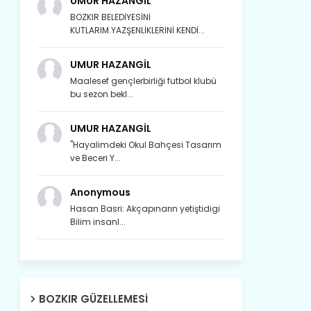
UMUR HAZANGİL
BOZKIR BELEDİYESİNİ
KUTLARIM.YAZŞENLİKLERİNİ KENDİ...
UMUR HAZANGİL
Maalesef gençlerbirliği futbol klubü
bu sezon bekl...
UMUR HAZANGİL
"Hayalimdeki Okul Bahçesi Tasarım
ve Beceri Y...
Anonymous
Hasan Basri: Akçapınarın yetiştidigi
Bilim insanl...
Son yıllarda orda yok artık ağlayan,
Çat değişti, şimdi gülüyor Çağlayan.
BOZKIR GÜZELLEMESI
Susam; olur tahin gider nerelere ?