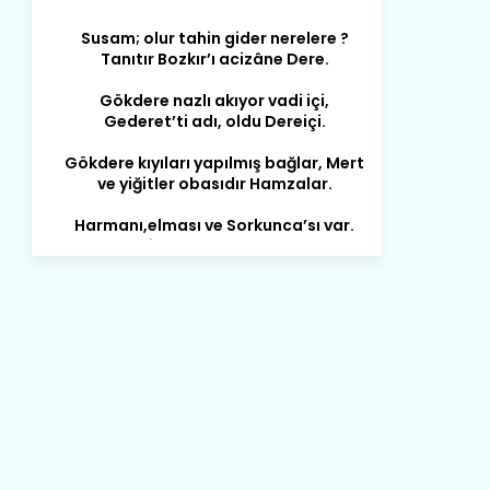
Tanıtır Bozkır’ı acizâne Dere.
Gökdere nazlı akıyor vadi içi,
Gederet’ti adı, oldu Dereiçi.
Gökdere kıyıları yapılmış bağlar, Mert
ve yiğitler obasıdır Hamzalar.
Harmanı,elması ve Sorkunca’sı var.
Meyre değişerek olmuş Harmanpınar.
Büyük yerdir, mahalleleri Aydınlık, Tarih
eserleri şahane Hisarlık.
Belören, Koçaş, Kuzören vermiş hep
kan, Bunlarla kasaba olmuş Sarıoğlan.
Çarşamba’nın koynunda tarih çok
yorgun. Şehit Berâtlı, halkı yiğit genç
Sorkun.
Perşembe de yaşlılardan aldım öğüt,
Mazimdeki ismi şanla taşır Söğüt.