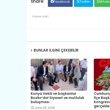
Facebook
Twitter
Whats
DAHA ESKI
BUNLAR ILGINI ÇEKEBILIR
Konya Vekili ve başkanlar
Cumhuriye
Bozkır’da! Siyaset ve mutluluk
İlçe Başk
buluşması
Kongresin
gerçekle
June 29, 2026