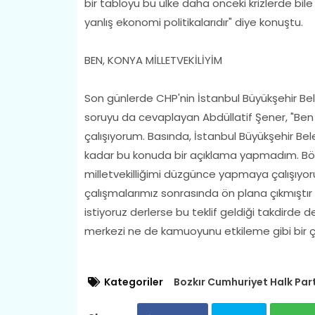
bir tabloyu bu ülke daha önceki krizlerde bil
yanlış ekonomi politikalarıdır" diye konuştu.
BEN, KONYA MİLLETVEKİLİYİM
Son günlerde CHP'nin İstanbul Büyükşehir Bel
soruyu da cevaplayan Abdüllatif Şener, "Ben 
çalışıyorum. Basında, İstanbul Büyükşehir Beled
kadar bu konuda bir açıklama yapmadım. Böy
milletvekilliğimi düzgünce yapmaya çalışıyo
çalışmalarımız sonrasında ön plana çıkmıştı
istiyoruz derlerse bu teklif geldiği takdir
merkezi ne de kamuoyunu etkileme gibi bir 
Kategoriler
Bozkır Cumhuriyet Halk Part