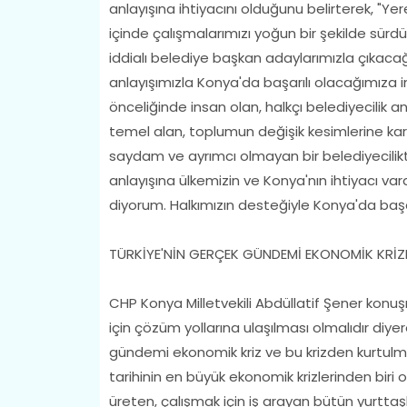
anlayışına ihtiyacını olduğunu belirterek, "Ye
içinde çalışmalarımızı yoğun bir şekilde sürd
iddialı belediye başkan adaylarımızla çıkaca
anlayışımızla Konya'da başarılı olacağımıza 
önceliğinde insan olan, halkçı belediyecilik an
temel alan, toplumun değişik kesimlerine kara
saydam ve ayrımcı olmayan bir belediyecilikt
anlayışına ülkemizin ve Konya'nın ihtiyacı vardı
diyorum. Halkımızın desteğiyle Konya'da başar
TÜRKİYE'NİN GERÇEK GÜNDEMİ EKONOMİK KRİZ
CHP Konya Milletvekili Abdüllatif Şener kon
için çözüm yollarına ulaşılması olmalıdır diy
gündemi ekonomik kriz ve bu krizden kurtulm
tarihinin en büyük ekonomik krizlerinden biri o
üreten, çalışmak için iş arayan bütün yurttaşl