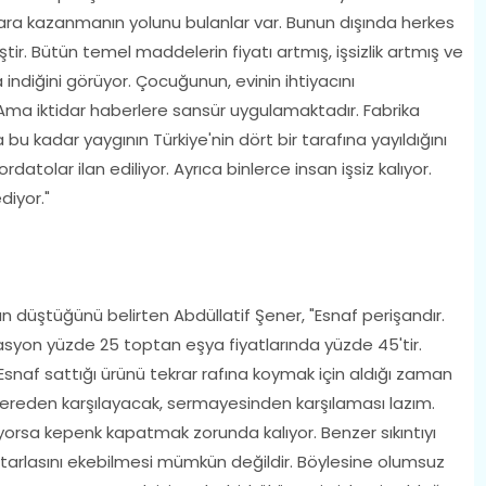
 para kazanmanın yolunu bulanlar var. Bunun dışında herkes
ştir. Bütün temel maddelerin fiyatı artmış, işsizlik artmış ve
 indiğini görüyor. Çocuğunun, evinin ihtiyacını
r. Ama iktidar haberlere sansür uygulamaktadır. Fabrika
bu kadar yaygının Türkiye'nin dört bir tarafına yayıldığını
datolar ilan ediliyor. Ayrıca binlerce insan işsiz kalıyor.
iyor."
düştüğünü belirten Abdüllatif Şener, "Esnaf perişandır.
lasyon yüzde 25 toptan eşya fiyatlarında yüzde 45'tir.
Esnaf sattığı ürünü tekrar rafına koymak için aldığı zaman
nereden karşılayacak, sermayesinden karşılaması lazım.
orsa kepenk kapatmak zorunda kalıyor. Benzer sıkıntıyı
inin tarlasını ekebilmesi mümkün değildir. Böylesine olumsuz