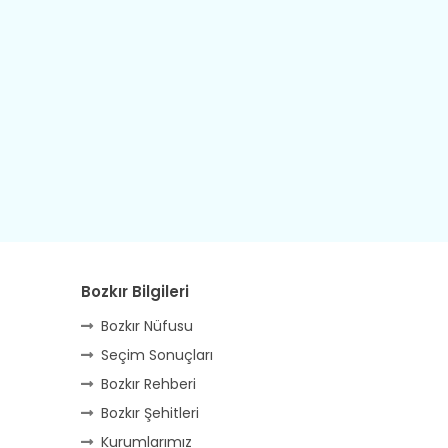
Tarih, kültür, ozan ve Gazi orda var.
Hocaköy’dür eski adı can Üçpınar.
Ortaoluk çeşmenden su içen kanar,
Bozkır’a yakın şirin köy Akçapınar.
Okuyan, yazıp bileni hep umutlu,
Kültürde birlikte öncüdür Armutlu.
Yağmur kar yağar, yolları olur hep yaş,
Gurbete insan ihraç eder Arslantaş.
Bozkır’ın geçidisin kıvrım yolunla.
Tümtürk’le “Şehit Berât”lı Aydınkışla.
Bozkır Bilgileri
Altın ışık gönderir güneş doğunca,
Bozkır Nüfusu
Kendi yağıyla kavrulur Ayvalıca.
Seçim Sonuçları
Yiğitleri mesken tutmuş İstanbul’u,
Bozkır Rehberi
Sopran’dı eskiden, şimdiyse Bağyurdu.
Bozkır Şehitleri
İlkbahar geldiğinde yeşile boyan. Kışın
Kurumlarımız
çok sert geçer. Hazır ol Bayboğan!