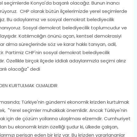
rel seçimlerde Konya'da başarılı olacağız. Bunun inancı
ürüyoruz. CHP olarak bütün ilçelerimizde yerel seçimlerde
ğız. Bu adaylarımız ve sosyal demokrat belediyecilik
inanıyoruz. Sosyal demokrat belediyecilik toplumcudur ve
layışıdır. Katılımcılığın önünü açan, kentsel demokrasiyi
r alma süreçlerinde söz ve karar hakkı tanıyan, adil,
ir. Partimiz CHP'nin sosyal demokrat belediyecilik
r. Özellikle birçok ilçede iddialı adaylarımızla seçimi alırız
ılı olacağız" dedi
DEN KURTULMAK OLMALIDIR
uşmasında; Türkiye'nin gündemi ekonomik krizden kurtulmak
erek, "Yerel seçimler muhakkak önemlidir. Ancak Türkiye'nin
ak için de çözüm yollarına ulaşılması elzemdir. Cumhuriyet
lan bu ekonomik krizin özelliği şudur ki, ülkede çalışan,
arımızı perişan eden bir kriz var. Bu krizden yararlananlar