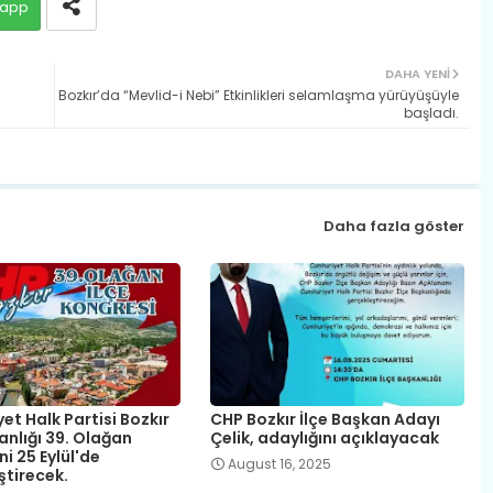
app
DAHA YENI
Bozkır’da “Mevlid-i Nebi” Etkinlikleri selamlaşma yürüyüşüyle
başladı.
Daha fazla göster
t Halk Partisi Bozkır
CHP Bozkır İlçe Başkan Adayı
anlığı 39. Olağan
Çelik, adaylığını açıklayacak
i 25 Eylül'de
August 16, 2025
ştirecek.