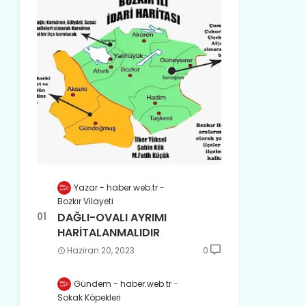
Yazar - haber.web.tr
Bozkır Vilayeti
DAĞLI-OVALI AYRIMI
HARİTALANMALIDIR
Haziran 20, 2023
0
Gündem - haber.web.tr
Sokak Köpekleri