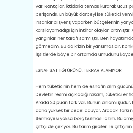
var. Rantçılar, iktidarla temas kurarak ucuz
perişandır. En büyük darbeyi ise tüketici yemi
insanlar alışveriş yaparken bütçelerinin yarıya
karşılayamadığı için intihar olayları artmıştı
yangınları her tarafı sarmıştır. Ben hayatımda 
görmedim. Bu da krizin bir yansımasıdır. Konkor
İşsizlerde böyle bir ortamda umudunu kaybed
ESNAF SATTIĞI ÜRÜNÜ, TEKRAR ALAMIYOR
Hem tüketicinin hem de esnafın alım gücünün 
Devletin resmi açıkladığı rakam, tüketici enf
Arada 20 puan fark var. Bunun anlamı şudur. 
daha yüksek bir bedel ödüyor. Aradaki farkı 
Sermayesi yoksa borç bulması lazım. Bulamıy
çiftçi de çekiyor. Bu tarım girdileri ile çiftç