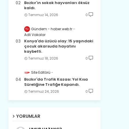
Bozkır'ın sokak hayvanları öksüz
kaldı.
Temmuz 14, 2026
0
Gündem - haber.web.tr
Adli Vakalar
Konya'da üzücü olay: 15 yaşındaki
çocuk akarsuda hayatını
kaybetti.
Temmuz 18, 2026
0
Site Editörü
Bozkır'da Trafik Kazası: Yol Kısa
Süreliğine Trafiğe Kapandı.
Temmuz 24, 2026
0
YORUMLAR