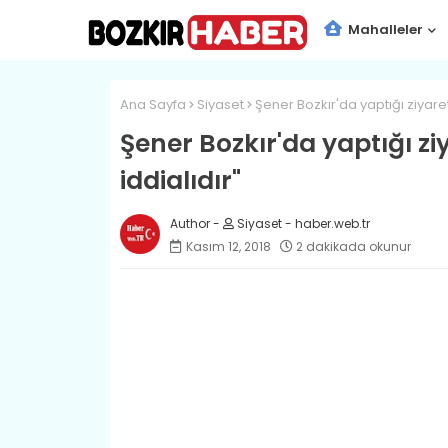
Mahalleler
Ana Sayfa
Siyaset
Şener Bozkır'da yaptığı ziyare
Şener Bozkır'da yaptığı zi
iddialıdır"
Siyaset - haber.web.tr
Kasım 12, 2018
2 dakikada okunur