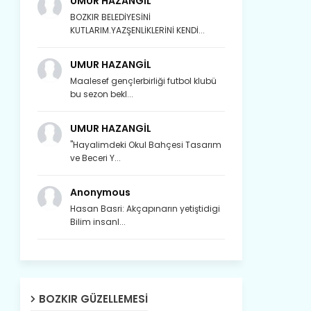
UMUR HAZANGİL
BOZKIR BELEDİYESİNİ
KUTLARIM.YAZŞENLİKLERİNİ KENDİ...
UMUR HAZANGİL
Maalesef gençlerbirliği futbol klubü
bu sezon bekl...
UMUR HAZANGİL
"Hayalimdeki Okul Bahçesi Tasarım
ve Beceri Y...
Anonymous
Hasan Basri: Akçapınarın yetiştidigi
Bilim insanl...
Son yıllarda orda yok artık ağlayan,
Çat değişti, şimdi gülüyor Çağlayan.
BOZKIR GÜZELLEMESI