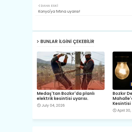
DAHA ESKI
Konya'ya fırtına uyarısı!
BUNLAR ILGINI ÇEKEBILIR
Medaş'tan Bozkır'da planlı
Bozkır D
elektrik kesintisi uyarısı.
Mahalle'
Kesintisi
July 04, 2026
April 30