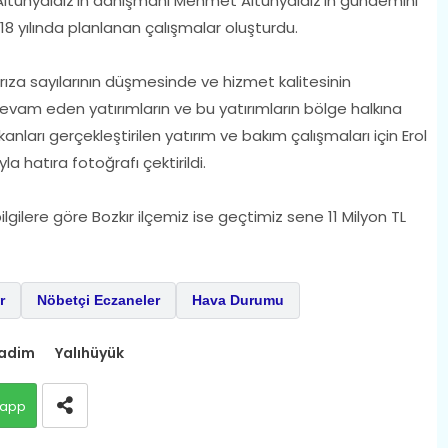
a Altunyaldız'ın danışmanı Mehmet Altunyaldız'ın gündemini
18 yılında planlanan çalışmalar oluşturdu.
arıza sayılarının düşmesinde ve hizmet kalitesinin
evam eden yatırımların ve bu yatırımların bölge halkına
nları gerçekleştirilen yatırım ve bakım çalışmaları için Erol
a hatıra fotoğrafı çektirildi.
ilgilere göre Bozkır ilçemiz ise geçtimiz sene 11 Milyon TL
r
Nöbetçi Eczaneler
Hava Durumu
adim
Yalıhüyük
app