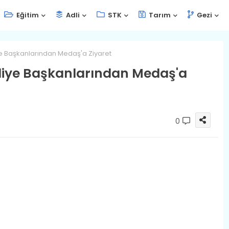
Eğitim
Adli
STK
Tarım
Gezi
e Başkanlarından Medaş'a Ziyaret
diye Başkanlarından Medaş'a
0