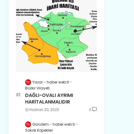
Yazar - haber.web.tr
Bozkır Vilayeti
DAĞLI-OVALI AYRIMI
HARİTALANMALIDIR
Haziran 20, 2023
0
Gündem - haber.web.tr
Sokak Köpekleri