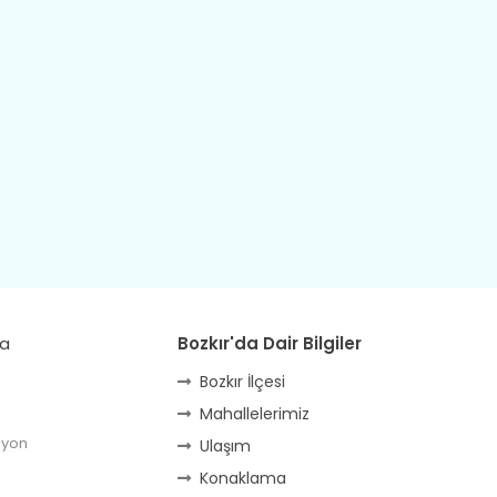
da
Bozkır'da Dair Bilgiler
Bozkır İlçesi
Mahallelerimiz
lyon
Ulaşım
Konaklama