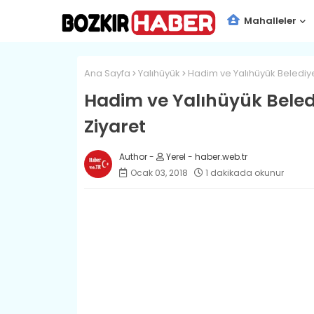
Mahalleler
Ana Sayfa
Yalıhüyük
Hadim ve Yalıhüyük Belediy
Hadim ve Yalıhüyük Bele
Ziyaret
Yerel - haber.web.tr
Ocak 03, 2018
1 dakikada okunur