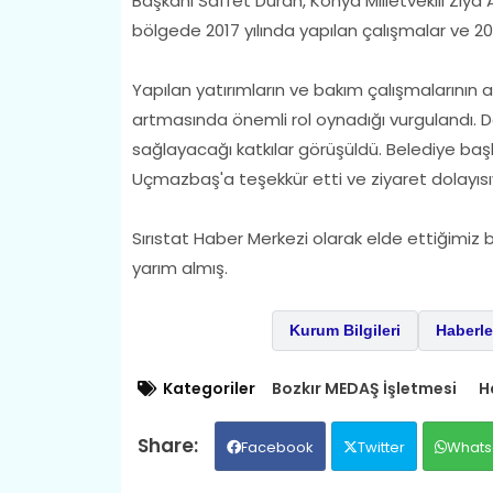
Başkanı Saffet Duran, Konya Milletvekili Ziy
bölgede 2017 yılında yapılan çalışmalar ve 20
Yapılan yatırımların ve bakım çalışmalarının 
artmasında önemli rol oynadığı vurgulandı. D
sağlayacağı katkılar görüşüldü. Belediye başka
Uçmazbaş'a teşekkür etti ve ziyaret dolayısıyl
Sırıstat Haber Merkezi olarak elde ettiğimiz b
yarım almış.
Kurum Bilgileri
Haberle
Kategoriler
Bozkır MEDAŞ İşletmesi
H
Facebook
Twitter
Whats