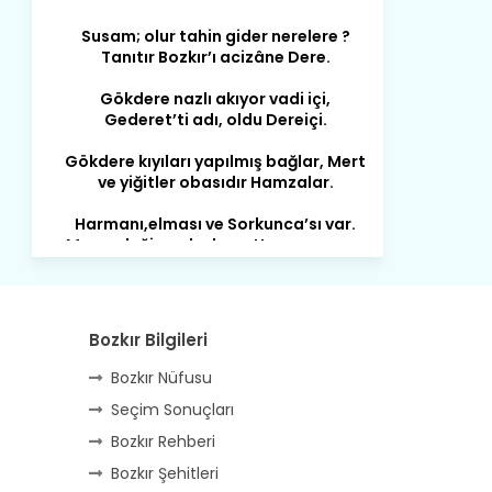
Susam; olur tahin gider nerelere ?
Tanıtır Bozkır’ı acizâne Dere.
Gökdere nazlı akıyor vadi içi,
Gederet’ti adı, oldu Dereiçi.
Gökdere kıyıları yapılmış bağlar, Mert
ve yiğitler obasıdır Hamzalar.
Harmanı,elması ve Sorkunca’sı var.
Meyre değişerek olmuş Harmanpınar.
Büyük yerdir, mahalleleri Aydınlık, Tarih
eserleri şahane Hisarlık.
Belören, Koçaş, Kuzören vermiş hep
Bozkır Bilgileri
kan, Bunlarla kasaba olmuş Sarıoğlan.
Bozkır Nüfusu
Çarşamba’nın koynunda tarih çok
yorgun. Şehit Berâtlı, halkı yiğit genç
Seçim Sonuçları
Sorkun.
Bozkır Rehberi
Perşembe de yaşlılardan aldım öğüt,
Bozkır Şehitleri
Mazimdeki ismi şanla taşır Söğüt.