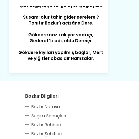
Susam; olur tahin gider nerelere ?
Tanıtır Bozkır’ı acizâne Dere.
Gökdere nazlı akıyor vadi içi,
Gederet’ti adı, oldu Dereiçi.
Gökdere kıyıları yapılmış bağlar, Mert
ve yiğitler obasıdır Hamzalar.
Harmanı,elması ve Sorkunca’sı var.
Meyre değişerek olmuş Harmanpınar.
Büyük yerdir, mahalleleri Aydınlık, Tarih
eserleri şahane Hisarlık.
Belören, Koçaş, Kuzören vermiş hep
Bozkır Bilgileri
kan, Bunlarla kasaba olmuş Sarıoğlan.
Bozkır Nüfusu
Çarşamba’nın koynunda tarih çok
Seçim Sonuçları
yorgun. Şehit Berâtlı, halkı yiğit genç
Sorkun.
Bozkır Rehberi
Bozkır Şehitleri
Perşembe de yaşlılardan aldım öğüt,