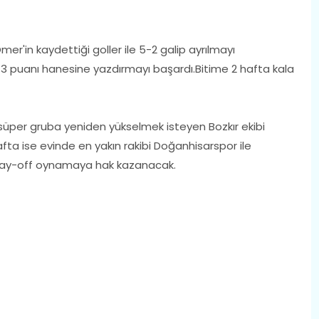
in kaydettiği goller ile 5-2 galip ayrılmayı
 3 puanı hanesine yazdırmayı başardı.Bitime 2 hafta kala
üper gruba yeniden yükselmek isteyen Bozkır ekibi
ta ise evinde en yakın rakibi Doğanhisarspor ile
 play-off oynamaya hak kazanacak.