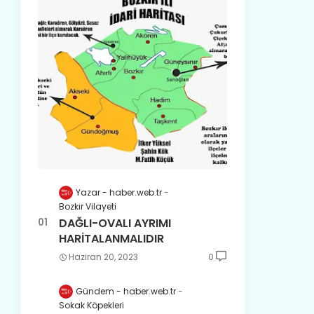
Yazar - haber.web.tr
Bozkır Vilayeti
DAĞLI-OVALI AYRIMI
HARİTALANMALIDIR
Haziran 20, 2023
0
Gündem - haber.web.tr
Sokak Köpekleri