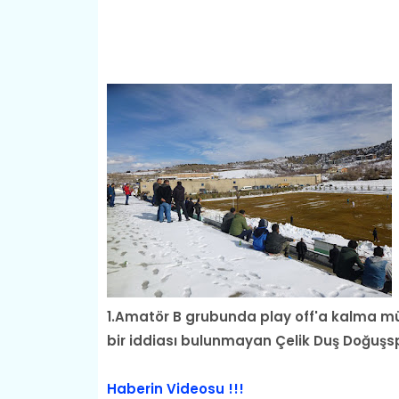
1.Amatör B grubunda play off'a kalma müc
bir iddiası bulunmayan Çelik Duş Doğuşsp
Haberin Videosu !!!