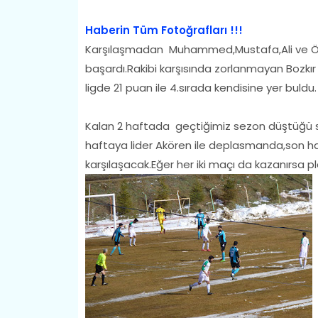
Haberin Tüm Fotoğrafları !!!
Karşılaşmadan Muhammed,Mustafa,Ali ve Ömer'
başardı.Rakibi karşısında zorlanmayan Bozkır
ligde 21 puan ile 4.sırada kendisine yer buldu.
Kalan 2 haftada geçtiğimiz sezon düştüğü s
haftaya lider Akören ile deplasmanda,son haf
karşılaşacak.Eğer her iki maçı da kazanırsa