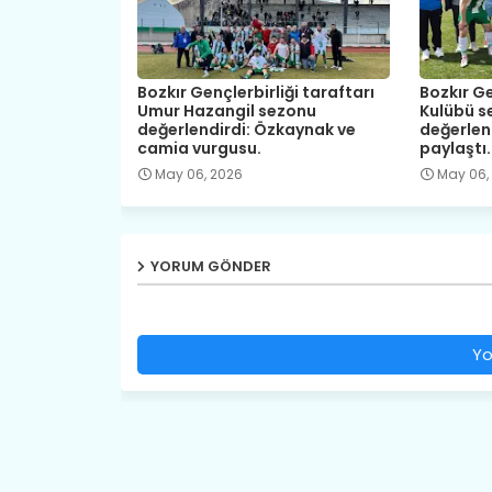
Bozkır Gençlerbirliği taraftarı
Bozkır Ge
Umur Hazangil sezonu
Kulübü s
değerlendirdi: Özkaynak ve
değerlen
camia vurgusu.
paylaştı.
May 06, 2026
May 06,
YORUM GÖNDER
Yo