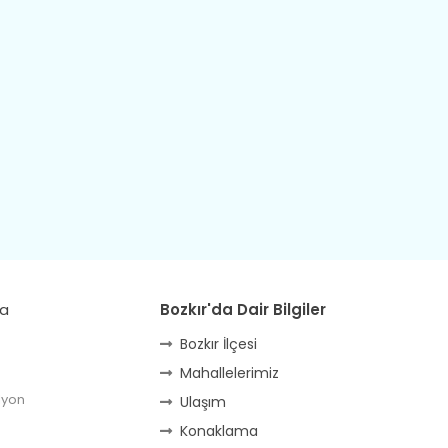
da
Bozkır'da Dair Bilgiler
Bozkır İlçesi
Mahallelerimiz
lyon
Ulaşım
Konaklama