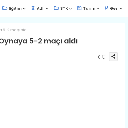
Eğitim
Adli
STK
Tarım
Gezi
a 5-2 maçı aldı
e Oynaya 5-2 maçı aldı
0