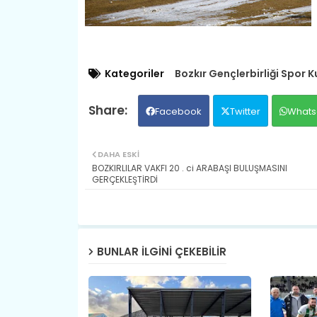
Kategoriler
Bozkır Gençlerbirliği Spor 
Facebook
Twitter
Whats
DAHA ESKI
BOZKIRLILAR VAKFI 20 . ci ARABAŞI BULUŞMASINI
GERÇEKLEŞTİRDİ
BUNLAR ILGINI ÇEKEBILIR