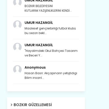
UMUR HAZANGİL
BOZKIR BELEDİYESİNİ
KUTLARIM.YAZŞENLİKLERİNİ KENDİ...
UMUR HAZANGİL
Maalesef gençlerbirliği futbol klubü
bu sezon bekl...
UMUR HAZANGİL
"Hayalimdeki Okul Bahçesi Tasarım
ve Beceri Y...
Anonymous
Hasan Basri: Akçapınarın yetiştidigi
Bilim insanl...
Son yıllarda orda yok artık ağlayan,
BOZKIR GÜZELLEMESI
Çat değişti, şimdi gülüyor Çağlayan.