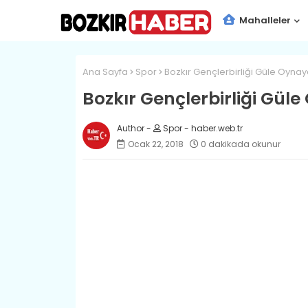
Mahalleler
Ana Sayfa
Spor
Bozkır Gençlerbirliği Güle Oynay
Bozkır Gençlerbirliği Gül
Spor - haber.web.tr
Ocak 22, 2018
0 dakikada okunur