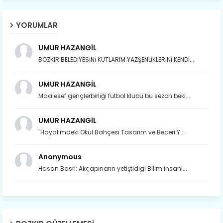
YORUMLAR
UMUR HAZANGİL
BOZKIR BELEDİYESİNİ KUTLARIM.YAZŞENLİKLERİNİ KENDİ...
UMUR HAZANGİL
Maalesef gençlerbirliği futbol klubü bu sezon bekl...
UMUR HAZANGİL
"Hayalimdeki Okul Bahçesi Tasarım ve Beceri Y...
Anonymous
Hasan Basri: Akçapınarın yetiştidigi Bilim insanl...
Son yıllarda orda yok artık ağlayan,
Çat değişti, şimdi gülüyor Çağlayan.