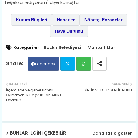
teşekkür ediyorum" diye konuştu.
Kurum Bilgileri
Haberler
Nöbetçi Eczaneler
Hava Durumu
Kategoriler
Bozkır Belediyesi
Muhtarlıklar
Facebook
Twit
Wh
DAHA ESKI
DAHA YENI
İlçemizde ve genel Ücretli
BİRLİK VE BERABERLİK RUHU
ter
ats
Öğretmenlik Başvuruları Artık E-
Devlette
ap
p
BUNLAR ILGINI ÇEKEBILIR
Daha fazla göster