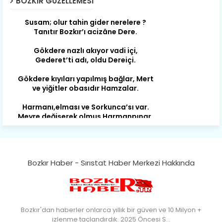
BOZKIR GÜZELLEMESI
Susam; olur tahin gider nerelere ?
Tanıtır Bozkır’ı acizâne Dere.
Gökdere nazlı akıyor vadi içi,
Gederet’ti adı, oldu Dereiçi.
Gökdere kıyıları yapılmış bağlar, Mert
ve yiğitler obasıdır Hamzalar.
Harmanı,elması ve Sorkunca’sı var.
Meyre değişerek olmuş Harmanpınar.
Büyük yerdir, mahalleleri Aydınlık, Tarih
eserleri şahane Hisarlık.
Belören, Koçaş, Kuzören vermiş hep
kan, Bunlarla kasaba olmuş Sarıoğlan.
Bozkır Haber - Sırıstat Haber Merkezi Hakkında
Çarşamba’nın koynunda tarih çok
yorgun. Şehit Berâtlı, halkı yiğit genç
Sorkun.
Bozkır'dan haberler onlarca yıllık bir güven ve 10 Milyon +
Perşembe de yaşlılardan aldım öğüt,
izlenme taçlandırdık. 2025 Öncesi S…