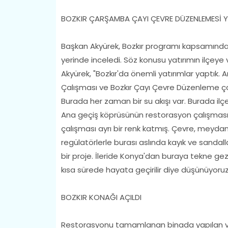
BOZKIR ÇARŞAMBA ÇAYI ÇEVRE DÜZENLEMESİ Y
Başkan Akyürek, Bozkır programı kapsamında
yerinde inceledi. Söz konusu yatırımın ilçeye 
Akyürek, "Bozkır'da önemli yatırımlar yaptık.
Çalışması ve Bozkır Çayı Çevre Düzenleme çalı
Burada her zaman bir su akışı var. Burada ilç
Ana geçiş köprüsünün restorasyon çalışması
çalışması ayrı bir renk katmış. Çevre, meyda
regülatörlerle burası aslında kayık ve sandall
bir proje. İleride Konya'dan buraya tekne gezi
kısa sürede hayata geçirilir diye düşünüyoruz
BOZKIR KONAĞI AÇILDI
Restorasyonu tamamlanan binada yapılan ve 