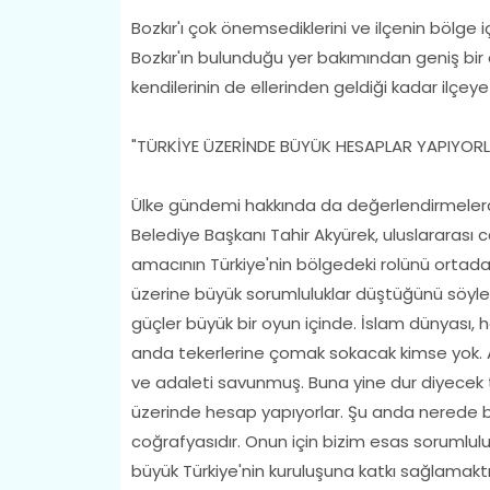
Bozkır'ı çok önemsediklerini ve ilçenin bölg
Bozkır'ın bulunduğu yer bakımından geniş bir a
kendilerinin de ellerinden geldiği kadar ilçeye 
"TÜRKİYE ÜZERİNDE BÜYÜK HESAPLAR YAPIYOR
Ülke gündemi hakkında da değerlendirmelerde
Belediye Başkanı Tahir Akyürek, uluslararası
amacının Türkiye'nin bölgedeki rolünü ortada
üzerine büyük sorumluluklar düştüğünü söyleyen
güçler büyük bir oyun içinde. İslam dünyası, 
anda tekerlerine çomak sokacak kimse yok. A
ve adaleti savunmuş. Buna yine dur diyecek tek
üzerinde hesap yapıyorlar. Şu anda nerede b
coğrafyasıdır. Onun için bizim esas sorumlu
büyük Türkiye'nin kuruluşuna katkı sağlamaktı