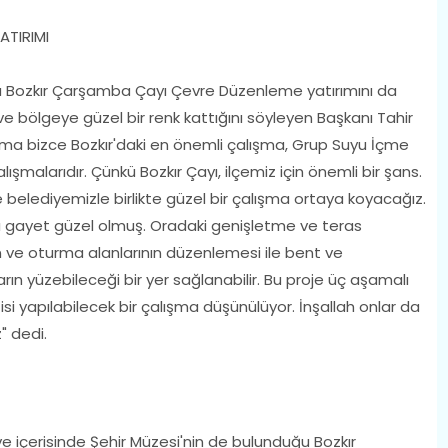
ATIRIMI
 Bozkır Çarşamba Çayı Çevre Düzenleme yatırımını da
ve bölgeye güzel bir renk kattığını söyleyen Başkanı Tahir
 Ama bizce Bozkır'daki en önemli çalışma, Grup Suyu İçme
şmalarıdır. Çünkü Bozkır Çayı, ilçemiz için önemli bir şans.
e belediyemizle birlikte güzel bir çalışma ortaya koyacağız.
 gayet güzel olmuş. Oradaki genişletme ve teras
n ve oturma alanlarının düzenlemesi ile bent ve
arın yüzebileceği bir yer sağlanabilir. Bu proje üç aşamalı
si yapılabilecek bir çalışma düşünülüyor. İnşallah onlar da
" dedi.
içerisinde Şehir Müzesi'nin de bulunduğu Bozkır