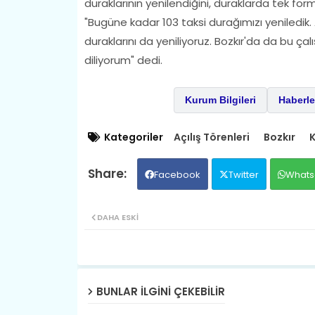
duraklarının yenilendiğini, duraklarda tek fo
"Bugüne kadar 103 taksi durağımızı yeniled
duraklarını da yeniliyoruz. Bozkır'da da bu ça
diliyorum" dedi.
Kurum Bilgileri
Haberle
Kategoriler
Açılış Törenleri
Bozkır
K
Facebook
Twitter
Whats
DAHA ESKI
BUNLAR ILGINI ÇEKEBILIR