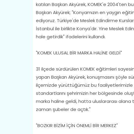
katılan Başkan Akyürek, KOMEK'e 2004'ten bu ya
Başkan Akyürek; "Konyamızın en yaygın eğitim
ediyoruz. Türkiye'de Meslek Edindirme Kursları'nı 
İstanbul ile birlikte Konya'dır. Yine Meslek Edi
hale getirdik" ifadelerini kullandı.
"KOMEK ULUSAL BİR MARKA HALİNE GELDİ"
31 ilçede sürdürülen KOMEK eğitimleri sayesi
yapan Başkan Akyürek, konuşmasını şöyle sürd
ilçemizde yürüttüğümüz bu faaliyetlerimizle s
standartlarını şehrimizin her bölgesinde olu
marka haline geldi, hatta uluslararası alana 
zaman şubeler de açtık."
"BOZKIR BİZİM İÇİN ÖNEMLİ BİR MERKEZ"