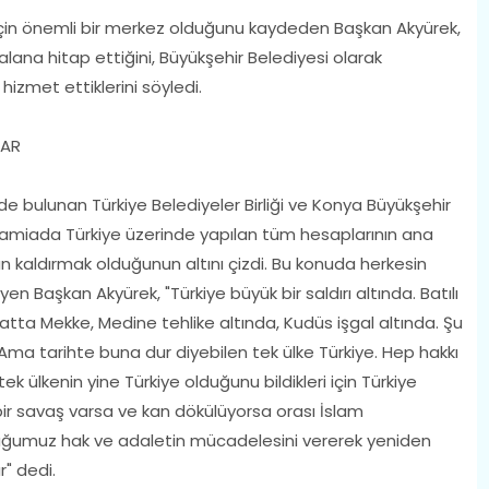
e için önemli bir merkez olduğunu kaydeden Başkan Akyürek,
lana hitap ettiğini, Büyükşehir Belediyesi olarak
hizmet ettiklerini söyledi.
LAR
 bulunan Türkiye Belediyeler Birliği ve Konya Büyükşehir
 camiada Türkiye üzerinde yapılan tüm hesaplarının ana
n kaldırmak olduğunun altını çizdi. Bu konuda herkesin
 Başkan Akyürek, "Türkiye büyük bir saldırı altında. Batılı
hatta Mekke, Medine tehlike altında, Kudüs işgal altında. Şu
ma tarihte buna dur diyebilen tek ülke Türkiye. Hep hakkı
 ülkenin yine Türkiye olduğunu bildikleri için Türkiye
ir savaş varsa ve kan dökülüyorsa orası İslam
luğumuz hak ve adaletin mücadelesini vererek yeniden
r" dedi.