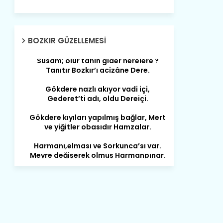
Son yıllarda orda yok artık ağlayan,
Çat değişti, şimdi gülüyor Çağlayan.
Susam; olur tahin gider nerelere ?
BOZKIR GÜZELLEMESI
Tanıtır Bozkır’ı acizâne Dere.
Gökdere nazlı akıyor vadi içi,
Gederet’ti adı, oldu Dereiçi.
Gökdere kıyıları yapılmış bağlar, Mert
ve yiğitler obasıdır Hamzalar.
Harmanı,elması ve Sorkunca’sı var.
Meyre değişerek olmuş Harmanpınar.
Büyük yerdir, mahalleleri Aydınlık, Tarih
eserleri şahane Hisarlık.
Belören, Koçaş, Kuzören vermiş hep
kan, Bunlarla kasaba olmuş Sarıoğlan.
Çarşamba’nın koynunda tarih çok
yorgun. Şehit Berâtlı, halkı yiğit genç