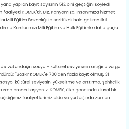
na yapılan kayıt sayısının 512 bini geçtiğini söyledi.
 faaliyeti KOMEK'tir. Biz, Konyamıza, insanımıza hizmet
Milli Eğitim Bakanlığı ile sertifikalı hale getiren ilk il
ndirme Kurslarımızı Milli Eğitim ve Halk Eğitimle daha güçlü
nde vatandaşın sosyo – kültürel seviyesinin artığına vurgu
ürdü: "Bozkır KOMEK'e 700'den fazla kayıt olmuş. 31
osyo-kültürel seviyesini yükseltme ve arttırma, şehircilik
şturma amacı taşıyoruz. KOMEK, ülke genelinde ulusal bir
taşıdığımız faaliyetlerimiz oldu ve yurtdışında zaman