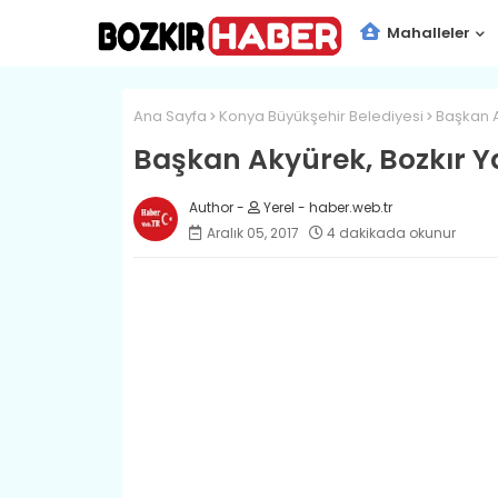
Mahalleler
Ana Sayfa
Konya Büyükşehir Belediyesi
Başkan A
Başkan Akyürek, Bozkır Ya
Yerel - haber.web.tr
Aralık 05, 2017
4 dakikada okunur