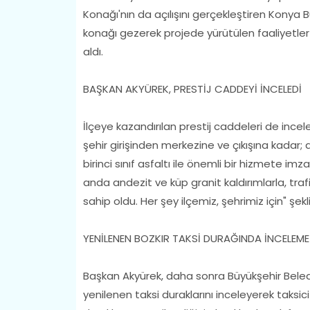
Konağı'nın da açılışını gerçekleştiren Konya 
konağı gezerek projede yürütülen faaliyetler
aldı.
BAŞKAN AKYÜREK, PRESTİJ CADDEYİ İNCELEDİ
İlçeye kazandırılan prestij caddeleri de incel
şehir girişinden merkezine ve çıkışına kadar;
birinci sınıf asfaltı ile önemli bir hizmete i
anda andezit ve küp granit kaldırımlarla, tra
sahip oldu. Her şey ilçemiz, şehrimiz için" şek
YENİLENEN BOZKIR TAKSİ DURAĞINDA İNCELEME
Başkan Akyürek, daha sonra Büyükşehir Beledi
yenilenen taksi duraklarını inceleyerek taksic