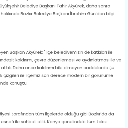
Büyükşehir Belediye Başkanı Tahir Akyürek, daha sonra
 hakkında Bozkır Belediye Başkanı İbrahim Gün'den bilgi
eyen Başkan Akyürek; "İlçe belediyemizin de katkıları ile
 andezit kaldırımı, çevre düzenlemesi ve aydınlatması ile ve
mza attık. Daha önce kaldırımı bile olmayan caddelerde şu
fik çizgileri ile ilçemiz son derece modern bir görünüme
linde konuştu.
yesi tarafından tüm ilçelerde olduğu gibi Bozkır'da da
i esnafı ile sohbet etti. Konya genelindeki tüm taksi