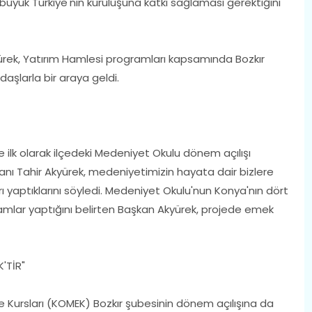
üyük Türkiye'nin kuruluşuna katkı sağlaması gerektiğini
ürek, Yatırım Hamlesi programları kapsamında Bozkır
daşlarla bir araya geldi.
te ilk olarak ilçedeki Medeniyet Okulu dönem açılışı
nı Tahir Akyürek, medeniyetimizin hayata dair bizlere
ı yaptıklarını söyledi. Medeniyet Okulu'nun Konya'nın dört
mlar yaptığını belirten Başkan Akyürek, projede emek
'TİR"
 Kursları (KOMEK) Bozkır şubesinin dönem açılışına da