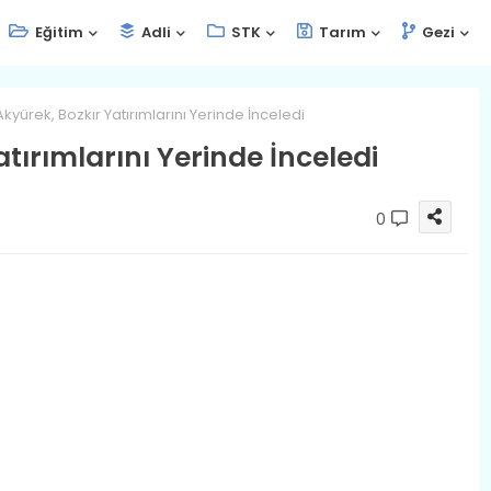
Eğitim
Adli
STK
Tarım
Gezi
kyürek, Bozkır Yatırımlarını Yerinde İnceledi
tırımlarını Yerinde İnceledi
0