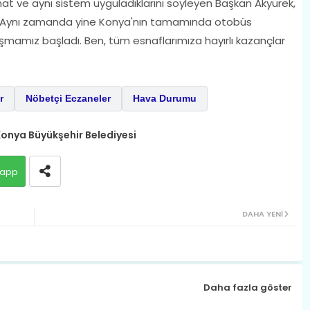
rmat ve aynı sistem uyguladıklarını söyleyen Başkan Akyürek,
ik. Aynı zamanda yine Konya'nın tamamında otobüs
lışmamız başladı. Ben, tüm esnaflarımıza hayırlı kazançlar
r
Nöbetçi Eczaneler
Hava Durumu
onya Büyükşehir Belediyesi
app
DAHA YENI
Daha fazla göster