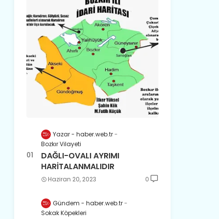
Yazar - haber.web.tr
Bozkır Vilayeti
DAĞLI-OVALI AYRIMI
HARİTALANMALIDIR
Haziran 20, 2023
0
Gündem - haber.web.tr
Sokak Köpekleri