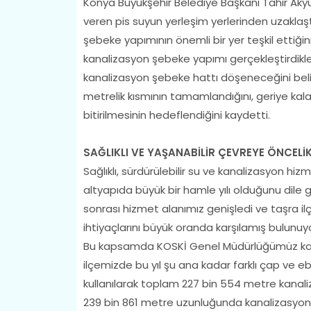
Konya Büyükşehir Belediye Başkanı Tahir Akyü
veren pis suyun yerleşim yerlerinden uzaklaş
şebeke yapımının önemli bir yer teşkil ettiğin
kanalizasyon şebeke yapımı gerçekleştirdikleri
kanalizasyon şebeke hattı döşeneceğini beli
metrelik kısmının tamamlandığını, geriye kala
bitirilmesinin hedeflendiğini kaydetti.
SAĞLIKLI VE YAŞANABİLİR ÇEVREYE ÖNCELİ
Sağlıklı, sürdürülebilir su ve kanalizasyon hizm
altyapıda büyük bir hamle yılı olduğunu dile 
sonrası hizmet alanımız genişledi ve taşra il
ihtiyaçlarını büyük oranda karşılamış bulunuyo
Bu kapsamda KOSKİ Genel Müdürlüğümüz kana
ilçemizde bu yıl şu ana kadar farklı çap ve e
kullanılarak toplam 227 bin 554 metre kanal
239 bin 861 metre uzunluğunda kanalizasyon şe