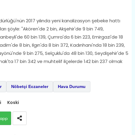
ürlüğü'nün 2017 yılında yeni kanalizasyon şebeke hattı
arı şöyle: "Akören'de 2 bin, Akşehir'de 9 bin 749,
ihanbeyli'de 60 bin 139, Çumra'da 6 bin 223, Emirgazi'de 18
Hadim'de 8 bin, Ilgın'da 8 bin 372, Kadınhanı'nda 18 bin 239,
yönü'nde 9 bin 275, Selçuklu'da 48 bin 130, Seydişehir'de 5
unak'ta 17 bin 342 ve muhtelif ilçelerde 142 bin 237 olmak
r
Nöbetçi Eczaneler
Hava Durumu
i
Koski
app