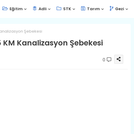
Eğitim
Adli
STK
Tarım
Gezi
Kanalizasyon Şebekesi
,5 KM Kanalizasyon Şebekesi
0