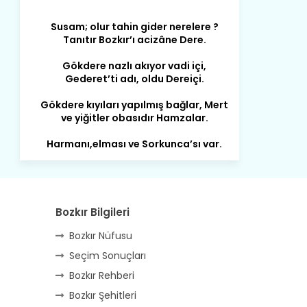
Susam; olur tahin gider nerelere ?
Tanıtır Bozkır’ı acizâne Dere.
Gökdere nazlı akıyor vadi içi,
Gederet’ti adı, oldu Dereiçi.
Gökdere kıyıları yapılmış bağlar, Mert
ve yiğitler obasıdır Hamzalar.
Harmanı,elması ve Sorkunca’sı var.
Meyre değişerek olmuş Harmanpınar.
Büyük yerdir, mahalleleri Aydınlık, Tarih
eserleri şahane Hisarlık.
Belören, Koçaş, Kuzören vermiş hep
Bozkır Bilgileri
kan, Bunlarla kasaba olmuş Sarıoğlan.
Bozkır Nüfusu
Çarşamba’nın koynunda tarih çok
yorgun. Şehit Berâtlı, halkı yiğit genç
Seçim Sonuçları
Sorkun.
Bozkır Rehberi
Perşembe de yaşlılardan aldım öğüt,
Bozkır Şehitleri
Mazimdeki ismi şanla taşır Söğüt.