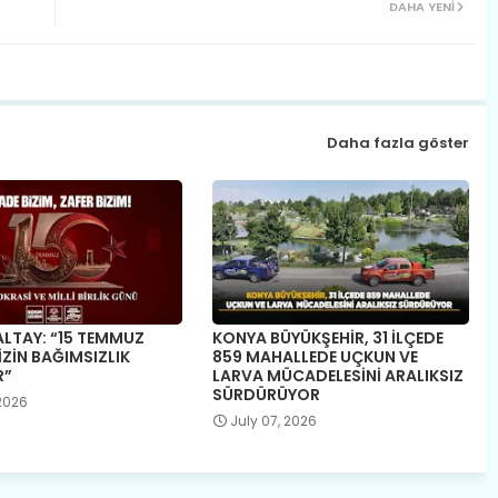
DAHA YENI
Daha fazla göster
LTAY: “15 TEMMUZ
KONYA BÜYÜKŞEHİR, 31 İLÇEDE
İZİN BAĞIMSIZLIK
859 MAHALLEDE UÇKUN VE
R”
LARVA MÜCADELESİNİ ARALIKSIZ
SÜRDÜRÜYOR
 2026
July 07, 2026