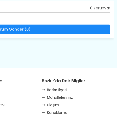
0 Yorumlar
rum Gönder (0)
da
Bozkır'da Dair Bilgiler
Bozkır İlçesi
Mahallelerimiz
lyon
Ulaşım
Konaklama