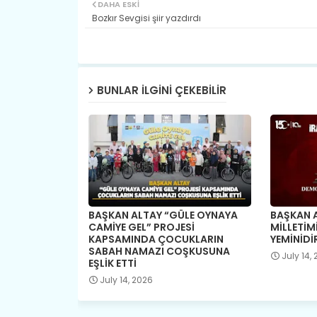
DAHA ESKI
Bozkır Sevgisi şiir yazdırdı
BUNLAR ILGINI ÇEKEBILIR
BAŞKAN ALTAY “GÜLE OYNAYA
BAŞKAN A
CAMİYE GEL” PROJESİ
MİLLETİM
KAPSAMINDA ÇOCUKLARIN
YEMİNİDİ
SABAH NAMAZI COŞKUSUNA
July 14,
EŞLİK ETTİ
July 14, 2026