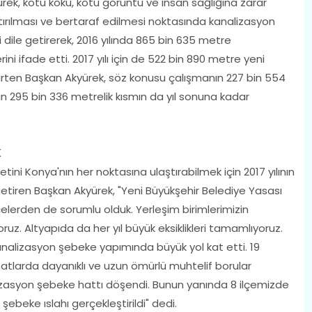
rek, kötü koku, kötü görüntü ve insan sağlığına zarar
tırılması ve bertaraf edilmesi noktasında kanalizasyon
i dile getirerek, 2016 yılında 865 bin 635 metre
ni ifade etti. 2017 yılı için de 522 bin 890 metre yeni
rten Başkan Akyürek, söz konusu çalışmanın 227 bin 554
n 295 bin 336 metrelik kısmın da yıl sonuna kadar
K
etini Konya'nın her noktasına ulaştırabilmek için 2017 yılının
getiren Başkan Akyürek, "Yeni Büyükşehir Belediye Yasası
çelerden de sorumlu olduk. Yerleşim birimlerimizin
ruz. Altyapıda da her yıl büyük eksiklikleri tamamlıyoruz.
lizasyon şebeke yapımında büyük yol kat etti. 19
batlarda dayanıklı ve uzun ömürlü muhtelif borular
izasyon şebeke hattı döşendi. Bunun yanında 8 ilçemizde
beke ıslahı gerçekleştirildi" dedi.