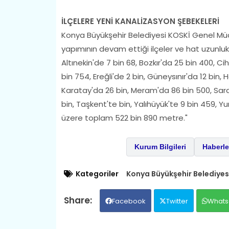
İLÇELERE YENİ KANALİZASYON ŞEBEKELERİ
Konya Büyükşehir Belediyesi KOSKİ Genel Müd
yapımının devam ettiği ilçeler ve hat uzunlukl
Altınekin'de 7 bin 68, Bozkır'da 25 bin 400, C
bin 754, Ereğli'de 2 bin, Güneysınır'da 12 bin, 
Karatay'da 26 bin, Meram'da 86 bin 500, Sara
bin, Taşkent'te bin, Yalıhüyük'te 9 bin 459, Y
üzere toplam 522 bin 890 metre."
Kurum Bilgileri
Haberle
Kategoriler
Konya Büyükşehir Belediyes
Facebook
Twitter
Whats