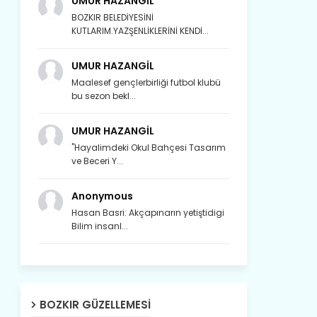
UMUR HAZANGİL
BOZKIR BELEDİYESİNİ
KUTLARIM.YAZŞENLİKLERİNİ KENDİ...
UMUR HAZANGİL
Maalesef gençlerbirliği futbol klubü
bu sezon bekl...
UMUR HAZANGİL
"Hayalimdeki Okul Bahçesi Tasarım
ve Beceri Y...
Anonymous
Hasan Basri: Akçapınarın yetiştidigi
Bilim insanl...
Son yıllarda orda yok artık ağlayan,
Çat değişti, şimdi gülüyor Çağlayan.
BOZKIR GÜZELLEMESI