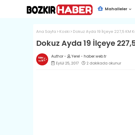
Mahalleler
Ana Sayfa
Koski
Dokuz Ayda 19 İlçeye 227,5 KM 
Dokuz Ayda 19 İlçeye 227
Yerel - haber.web.tr
Eylül 25, 2017
2 dakikada okunur