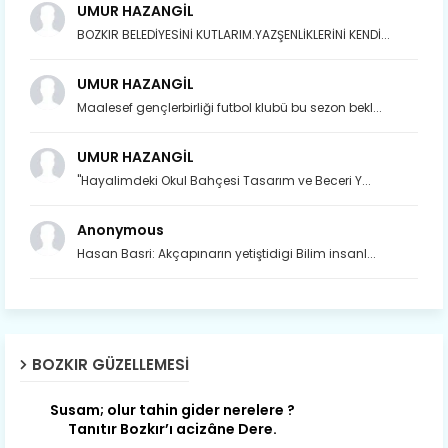
UMUR HAZANGİL
BOZKIR BELEDİYESİNİ KUTLARIM.YAZŞENLİKLERİNİ KENDİ...
UMUR HAZANGİL
Maalesef gençlerbirliği futbol klubü bu sezon bekl...
UMUR HAZANGİL
"Hayalimdeki Okul Bahçesi Tasarım ve Beceri Y...
Anonymous
Hasan Basri: Akçapınarın yetiştidigi Bilim insanl...
Son yıllarda orda yok artık ağlayan,
Çat değişti, şimdi gülüyor Çağlayan.
BOZKIR GÜZELLEMESI
Susam; olur tahin gider nerelere ?
Tanıtır Bozkır’ı acizâne Dere.
Gökdere nazlı akıyor vadi içi,