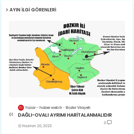
AYIN İLGI GÖRENLERI
Yazar - haber.web.tr
Bozkır Vilayeti
DAĞLI-OVALI AYRIMI HARİTALANMALIDIR
0
Haziran 20, 2023