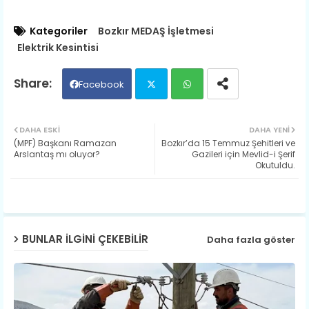
Kategoriler
Bozkır MEDAŞ İşletmesi
Elektrik Kesintisi
Facebook
Twit
Wh
DAHA ESKI
DAHA YENI
(MPF) Başkanı Ramazan
Bozkır’da 15 Temmuz Şehitleri ve
ter
ats
Arslantaş mı oluyor?
Gazileri için Mevlid-i Şerif
Okutuldu.
ap
p
BUNLAR ILGINI ÇEKEBILIR
Daha fazla göster