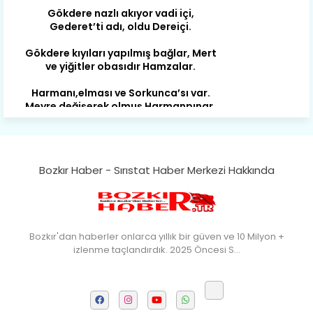
Gederet’ti adı, oldu Dereiçi.
Gökdere kıyıları yapılmış bağlar, Mert
ve yiğitler obasıdır Hamzalar.
Harmanı,elması ve Sorkunca’sı var.
Meyre değişerek olmuş Harmanpınar.
Büyük yerdir, mahalleleri Aydınlık, Tarih
eserleri şahane Hisarlık.
Belören, Koçaş, Kuzören vermiş hep
kan, Bunlarla kasaba olmuş Sarıoğlan.
Bozkır Haber - Sırıstat Haber Merkezi Hakkında
Çarşamba’nın koynunda tarih çok
yorgun. Şehit Berâtlı, halkı yiğit genç
Sorkun.
Bozkır'dan haberler onlarca yıllık bir güven ve 10 Milyon +
Perşembe de yaşlılardan aldım öğüt,
izlenme taçlandırdık. 2025 Öncesi S…
Mazimdeki ismi şanla taşır Söğüt.
Tarih, kültür, ozan ve Gazi orda var.
Hocaköy’dür eski adı can Üçpınar.