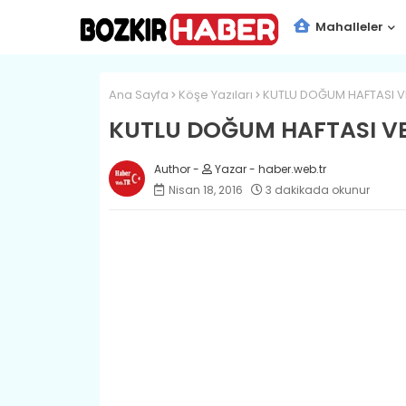
Mahalleler
Ana Sayfa
Köşe Yazıları
KUTLU DOĞUM HAFTASI 
KUTLU DOĞUM HAFTASI V
Yazar - haber.web.tr
Nisan 18, 2016
3 dakikada okunur