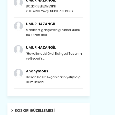
UMUR HAZANGİL
BOZKIR BELEDİYESİNİ
KUTLARIM.YAZŞENLİKLERİNİ KENDİ...
UMUR HAZANGİL
Maalesef gençlerbirliği futbol klubü
bu sezon bekl...
UMUR HAZANGİL
"Hayalimdeki Okul Bahçesi Tasarım
ve Beceri Y...
Anonymous
Hasan Basri: Akçapınarın yetiştidigi
Bilim insanl...
Son yıllarda orda yok artık ağlayan,
Çat değişti, şimdi gülüyor Çağlayan.
BOZKIR GÜZELLEMESI