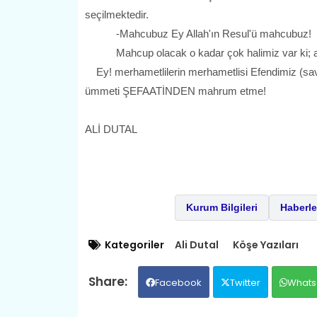
seçilmektedir.
-Mahcubuz Ey Allah'ın Resul'ü mahcubuz!
Mahcup olacak o kadar çok halimiz var ki; anlat
Ey! merhametlilerin merhametlisi Efendimiz (sav)
ümmeti ŞEFAATİNDEN mahrum etme!
ALİ DUTAL
Kurum Bilgileri
Haberle
Kategoriler
Ali Dutal
Köşe Yazıları
Facebook
Twitter
Whats