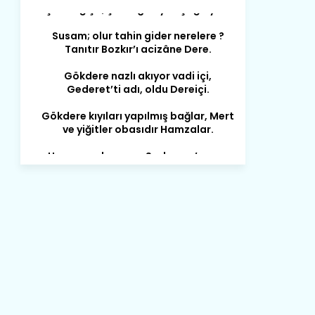
Susam; olur tahin gider nerelere ?
Tanıtır Bozkır’ı acizâne Dere.
Gökdere nazlı akıyor vadi içi,
Gederet’ti adı, oldu Dereiçi.
Gökdere kıyıları yapılmış bağlar, Mert
ve yiğitler obasıdır Hamzalar.
Harmanı,elması ve Sorkunca’sı var.
Meyre değişerek olmuş Harmanpınar.
Büyük yerdir, mahalleleri Aydınlık, Tarih
eserleri şahane Hisarlık.
Belören, Koçaş, Kuzören vermiş hep
kan, Bunlarla kasaba olmuş Sarıoğlan.
Çarşamba’nın koynunda tarih çok
yorgun. Şehit Berâtlı, halkı yiğit genç
Sorkun.
Perşembe de yaşlılardan aldım öğüt,