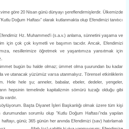
 göre 20 Nisan günü dünyayı şereflendirmişlerdir. Ülkemizde
ı "Kutlu Doğum Haftası" olarak kutlanmakta olup Efendimizi tanıtıcı
ndimiz Hz. Muhammed'i (s.a.v.) anlama, sünnetini yaşama ve
benim için çok çok kıymetli ve başımın tacıdır. Ancak, Efendimizi
rımıza, nesillerimize öğretmek ve yaşantımıza yansıtmak için
z.
et bugün bu halde olmaz; ümmet olma şuurundan bu kadar
 ve utanacak yüzümüz varsa utanmalıyız. Törensel etkinliklerin
m. Hele hele şu; anneler, babalar, ebeler, dedeler, yengeler,
ın hepsinin temelinde kapitalizmin sömürü tuzağı olduğu gibi
da vardır.
orum. Başta Diyanet İşleri Başkanlığı olmak üzere tüm kişi
m durumundan sorumlu olup "Kutlu Doğum Haftası"nda yapılan
ız haftayı, günü; 365 günün her anında Efendimizi (sav) hatırlamalı
tmalıyız. Allah (cc) şahittir ki riya yapmıyorum; Efendimize