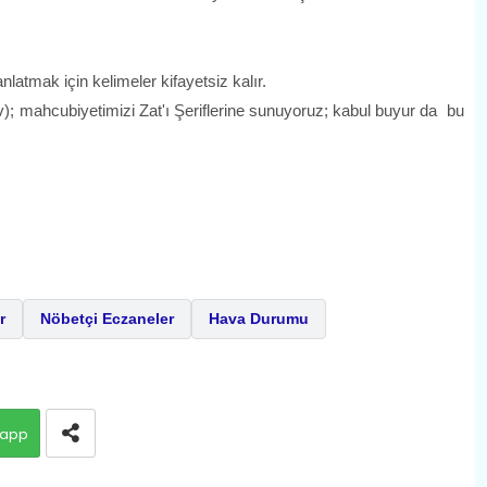
mak için kelimeler kifayetsiz kalır.
; mahcubiyetimizi Zat'ı Şeriflerine sunuyoruz; kabul buyur da bu
r
Nöbetçi Eczaneler
Hava Durumu
app