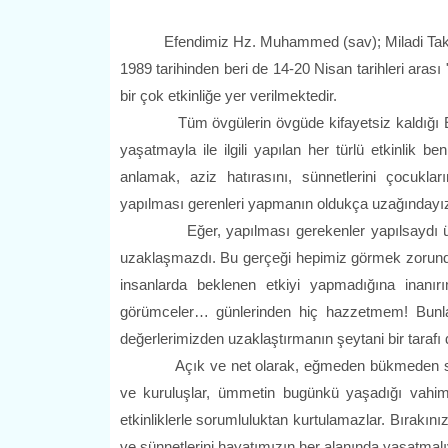
Efendimiz Hz. Muhammed (sav); Miladi Takvime
1989 tarihinden beri de 14-20 Nisan tarihleri aras
bir çok etkinliğe yer verilmektedir.
Tüm övgülerin övgüde kifayetsiz kaldığı Efe
yaşatmayla ile ilgili yapılan her türlü etkinlik 
anlamak, aziz hatırasını, sünnetlerini çocukla
yapılması gerenleri yapmanın oldukça uzağındayı
Eğer, yapılması gerekenler yapılsaydı ümm
uzaklaşmazdı. Bu gerçeği hepimiz görmek zorunda
insanlarda beklenen etkiyi yapmadığına inanırı
görümceler… günlerinden hiç hazzetmem! Bunlar
değerlerimizden uzaklaştırmanın şeytani bir tarafı 
Açık ve net olarak, eğmeden bükmeden söylüy
ve kuruluşlar, ümmetin bugünkü yaşadığı vahi
etkinliklerle sorumluluktan kurtulamazlar. Bırakın
ve sünnetlerini hayatımızın her alanında yaşa