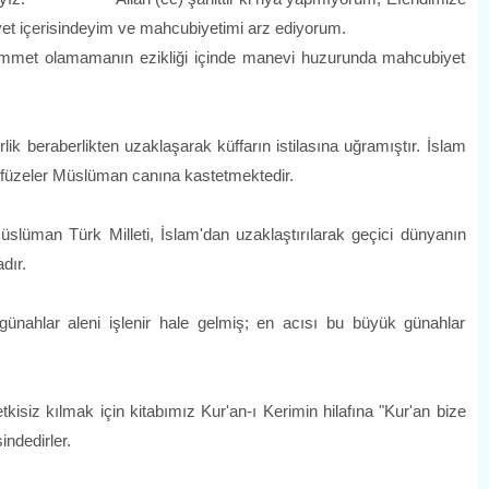
 içerisindeyim ve mahcubiyetimi arz ediyorum.
et olamamanın ezikliği içinde manevi huzurunda mahcubiyet
eraberlikten uzaklaşarak küffarın istilasına uğramıştır. İslam
 füzeler Müslüman canına kastetmektedir.
an Türk Milleti, İslam'dan uzaklaştırılarak geçici dünyanın
dır.
ar aleni işlenir hale gelmiş; en acısı bu büyük günahlar
iz kılmak için kitabımız Kur'an-ı Kerimin hilafına "Kur'an bize
indedirler.