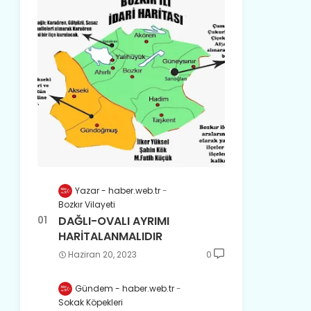
Yazar - haber.web.tr
Bozkır Vilayeti
DAĞLI-OVALI AYRIMI
HARİTALANMALIDIR
Haziran 20, 2023
0
Gündem - haber.web.tr
Sokak Köpekleri