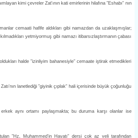
imi çevreler Zat'ının kati emirlerinin hilafına "Eshabı" nın
 cemaati hafife aldıkları gibi namazdan da uzaklaşmışlar;
kılmadıkları yetmiyormuş gibi namazı itibarsızlaştırmanın çabası
ları halde "izinliyim bahanesiyle" cemaate iştirak etmedikleri
ın lanetlediği "giyinik çıplak" hali içerisinde büyük çoğunluğu
aynı ortamı paylaşmakta; bu duruma karşı olanlar ise
n "Hz. Muhammed'in Hayatı" dersi çok az veli tarafından