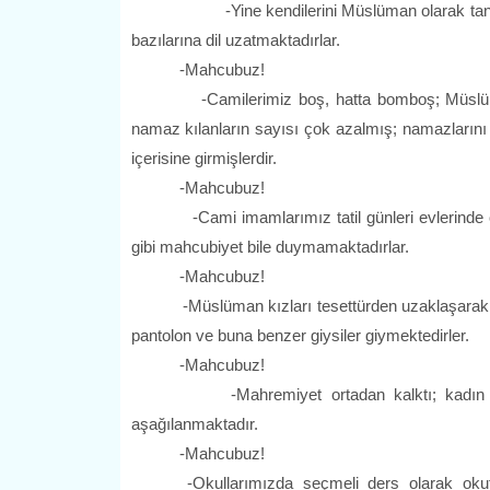
-Yine kendilerini Müslüman olarak tanımlayan k
bazılarına dil uzatmaktadırlar.
-Mahcubuz!
-Camilerimiz boş, hatta bomboş; Müslümanlar
namaz kılanların sayısı çok azalmış; namazlarını 
içerisine girmişlerdir.
-Mahcubuz!
-Cami imamlarımız tatil günleri evlerinde olduk
gibi mahcubiyet bile duymamaktadırlar.
-Mahcubuz!
-Müslüman kızları tesettürden uzaklaşarak Zatı'n
pantolon ve buna benzer giysiler giymektedirler.
-Mahcubuz!
-Mahremiyet ortadan kalktı; kadın erkek 
aşağılanmaktadır.
-Mahcubuz!
-Okullarımızda seçmeli ders olarak okutula