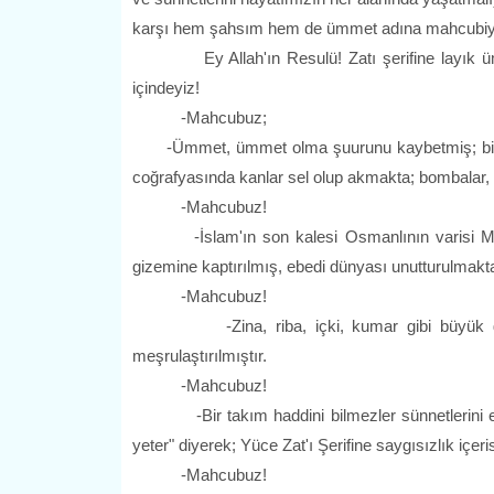
karşı hem şahsım hem de ümmet adına mahcubiyet
Ey Allah'ın Resulü! Zatı şerifine layık ümm
içindeyiz!
-Mahcubuz;
-Ümmet, ümmet olma şuurunu kaybetmiş; birlik b
coğrafyasında kanlar sel olup akmakta; bombalar,
-Mahcubuz!
-İslam'ın son kalesi Osmanlının varisi Müslüm
gizemine kaptırılmış, ebedi dünyası unutturulmakta
-Mahcubuz!
-Zina, riba, içki, kumar gibi büyük günahl
meşrulaştırılmıştır.
-Mahcubuz!
-Bir takım haddini bilmezler sünnetlerini etkis
yeter" diyerek; Yüce Zat'ı Şerifine saygısızlık içeris
-Mahcubuz!