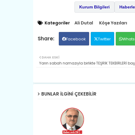
Kurum Bilgileri
Haberle
Kategoriler
Ali Dutal
Köşe Yazıları
Facebook
Twitter
Whats
DAHA ESKI
Yarın sabah namazıyla birlikte TEŞRİK TEKBİRLERİ başl
BUNLAR ILGINI ÇEKEBILIR