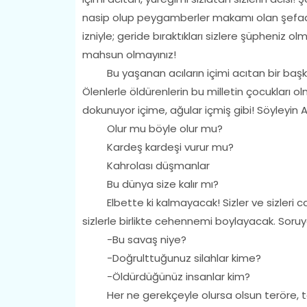
nasip olup peygamberler makamı olan şefaa
izniyle; geride bıraktıkları sizlere şüpheniz 
mahsun olmayınız!
Bu yaşanan acıların içimi acıtan bir başka 
Ölenlerle öldürenlerin bu milletin çocukları o
dokunuyor içime, ağular içmiş gibi! Söyleyin A
Olur mu böyle olur mu?
Kardeş kardeşi vurur mu?
Kahrolası düşmanlar
Bu dünya size kalır mı?
Elbette ki kalmayacak! Sizler ve sizleri can
sizlerle birlikte cehennemi boylayacak. Soru
-Bu savaş niye?
-Doğrulttuğunuz silahlar kime?
-Öldürdüğünüz insanlar kim?
Her ne gerekçeyle olursa olsun teröre, ter