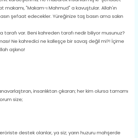
t makamı, "Makam-ı Mahmud" a kavuştular. Allah'ın
olmasın şefaat edecekler. Yüreğinize taş basın ama sakın
tarafı var. Beni kahreden tarafı nedir biliyor musunuz?
lması! Ne kahredici ne kalleşçe bir savaş değil mi?! İçime
llah aşkına!
avarlaştıran, insanlıktan çıkaran; her kim olursa tamamı
yorum size;
öriste destek olanlar, ya siz; yarın huzuru mahşerde