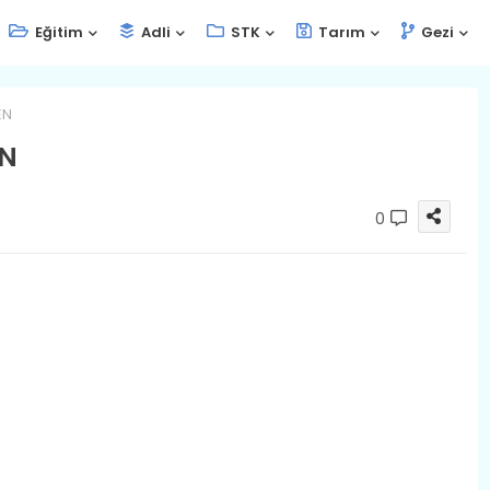
Eğitim
Adli
STK
Tarım
Gezi
EN
N
0