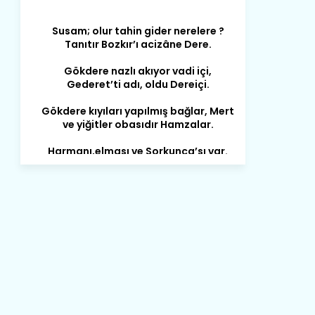
Susam; olur tahin gider nerelere ?
Tanıtır Bozkır’ı acizâne Dere.
Gökdere nazlı akıyor vadi içi,
Gederet’ti adı, oldu Dereiçi.
Gökdere kıyıları yapılmış bağlar, Mert
ve yiğitler obasıdır Hamzalar.
Harmanı,elması ve Sorkunca’sı var.
Meyre değişerek olmuş Harmanpınar.
Büyük yerdir, mahalleleri Aydınlık, Tarih
eserleri şahane Hisarlık.
Belören, Koçaş, Kuzören vermiş hep
kan, Bunlarla kasaba olmuş Sarıoğlan.
Çarşamba’nın koynunda tarih çok
yorgun. Şehit Berâtlı, halkı yiğit genç
Sorkun.
Perşembe de yaşlılardan aldım öğüt,
Mazimdeki ismi şanla taşır Söğüt.