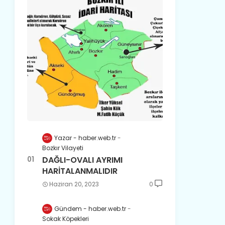
Yazar - haber.web.tr
Bozkır Vilayeti
DAĞLI-OVALI AYRIMI
HARİTALANMALIDIR
Haziran 20, 2023
0
Gündem - haber.web.tr
Sokak Köpekleri