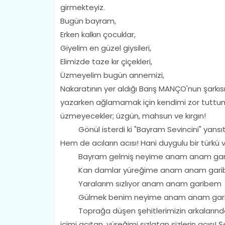
girmekteyiz.
Bugün bayram,
Erken kalkın çocuklar,
Giyelim en güzel giysileri,
Elimizde taze kır çiçekleri,
Üzmeyelim bugün annemizi,
Nakaratının yer aldığı Barış MANÇO'nun şarkıs
yazarken ağlamamak için kendimi zor tuttum. 
üzmeyecekler; üzgün, mahsun ve kırgın!
Gönül isterdi ki "Bayram Sevincini" yansıt
Hem de acıların acısı! Hani duygulu bir türkü v
Bayram gelmiş neyime anam anam ga
Kan damlar yüreğime anam anam gar
Yaralarım sızlıyor anam anam garibem
Gülmek benim neyime anam anam gar
Toprağa düşen şehitlerimizin arkalarında bıra
içimi acıtan, yüreğimi sızlatan sizlerin acısı