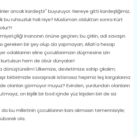
 ancak kardeştir" buyuruyor. Nereye gitti kardeşliğimiz,
ik bu ruhsuzluk hali niye? Müslüman olduktan sonra Kürt
olur?!
tçiliği inancının önüne geçiren; bu çirkin, adi savaşın
sı gereken bir şey olup da yapmayan; Allah'a hesap
er odaklarının eline çocuklarımızın düşmesine izin
kurtulsun hem de öbür dünyaları!
önüştürelim! Ülkemize, devletimize sahip çıkalım;
şır birbirimizle savaşırsak istisnasız hepimiz leş kargalarına
de olanları görmüyor muyuz? Evinden, yurdundan olanların
ayız, on kişilik bir bod içinde yüz kişiden biri de siz
a bu milletinin çocuklarının kanı akmasın temennisiyle;
übarek ola.