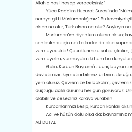
Allah'a nasıl hesap vereceksiniz?
Yüce Rabb'im Hucurat Suresi'nde "Mü'minler
nereye gitti Müslümanlığımız? Bu kavmiyetçil
olsan ne olur, Türk olsan ne olur? Söyleyin ne 
Müslüman'ım diyen kim olursa olsun; kavmiye
son bulması için nokta kadar da olsa yapma
vermeyecektir! Çocuklarımıza sahip çıkalım; ş
vermeyelim; vermeyelim ki hem bu dünyaları 
Gelin, Kurban Bayramı'nı barış bayramına d
devletimizin kıymetini bilmez birbirimizle uğra
yem oluruz. Çevremize bir bakalım, çevremiz
düştüğü acıklı durumu her gün görüyoruz. Unutm
olabilir ve cesediniz karaya vurabilir!
Kurbanlarımızı kesip, kurban kanları aksın d
Acı ve hüzün dolu olsa da; bayramınız m
ALİ DUTAL