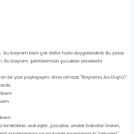
ı; bu bayram beni çok daha fazla duygulandırdı. Bu yazıyı
Bu bayram, şehitlerimizin çocukları annelerini
an bir yazı paylaşayım. Ama olmadı; "Bayrama Acı Düştü"!
ardır;
ribem
ibem
ibem
ktıkları; acılı eşler, çocuklar, analar babalar! İnanın,
! Şehit kardeşlerimiz ne mübarek insanlarmış ki "şehadet"