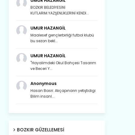
UMUR HAZANGİL
BOZKIR BELEDİYESİNİ
KUTLARIM.YAZŞENLİKLERİNİ KENDİ...
UMUR HAZANGİL
Maalesef gençlerbirliği futbol klubü
bu sezon bekl...
UMUR HAZANGİL
"Hayalimdeki Okul Bahçesi Tasarım
ve Beceri Y...
Anonymous
Hasan Basri: Akçapınarın yetiştidigi
Bilim insanl...
Son yıllarda orda yok artık ağlayan,
Çat değişti, şimdi gülüyor Çağlayan.
BOZKIR GÜZELLEMESI