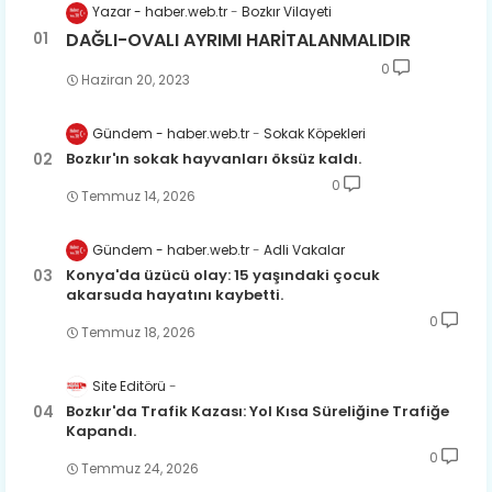
Yazar - haber.web.tr
Bozkır Vilayeti
DAĞLI-OVALI AYRIMI HARİTALANMALIDIR
0
Haziran 20, 2023
Gündem - haber.web.tr
Sokak Köpekleri
Bozkır'ın sokak hayvanları öksüz kaldı.
0
Temmuz 14, 2026
Gündem - haber.web.tr
Adli Vakalar
Konya'da üzücü olay: 15 yaşındaki çocuk
akarsuda hayatını kaybetti.
0
Temmuz 18, 2026
Site Editörü
Bozkır'da Trafik Kazası: Yol Kısa Süreliğine Trafiğe
Kapandı.
0
Temmuz 24, 2026