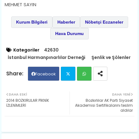
MEHMET SAYIN
Kurum Bilgileri
Haberler
Nöbetçi Eczaneler
Hava Durumu
Kategoriler
42630
İstanbul Harmanpınarlılar Derneği
Şenlik ve Şölenler
Facebook
Twit
Wh
DAHA ESKI
DAHA YENI
2014 BOZKIRLILAR PİKNİK
Bozkırlılar AK Parti Siyaset
ter
ats
İZLENİMLERİ
Akademisi Sertifikalarını teslim
aldılar
ap
p