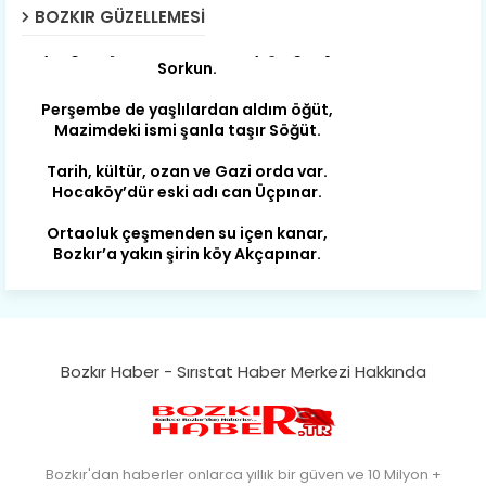
yorgun. Şehit Berâtlı, halkı yiğit genç
BOZKIR GÜZELLEMESI
Sorkun.
Perşembe de yaşlılardan aldım öğüt,
Mazimdeki ismi şanla taşır Söğüt.
Tarih, kültür, ozan ve Gazi orda var.
Hocaköy’dür eski adı can Üçpınar.
Ortaoluk çeşmenden su içen kanar,
Bozkır’a yakın şirin köy Akçapınar.
Okuyan, yazıp bileni hep umutlu,
Kültürde birlikte öncüdür Armutlu.
Yağmur kar yağar, yolları olur hep yaş,
Gurbete insan ihraç eder Arslantaş.
Bozkır Haber - Sırıstat Haber Merkezi Hakkında
Bozkır’ın geçidisin kıvrım yolunla.
Tümtürk’le “Şehit Berât”lı Aydınkışla.
Altın ışık gönderir güneş doğunca,
Kendi yağıyla kavrulur Ayvalıca.
Bozkır'dan haberler onlarca yıllık bir güven ve 10 Milyon +