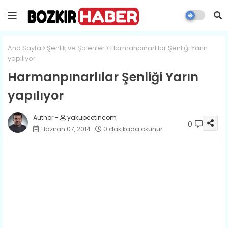
Ana Sayfa
Şenlik ve Şölenler
Harmanpınarlılar Şenliği Yarın
yapılıyor
Harmanpınarlılar Şenliği Yarın
yapılıyor
yakupcetincom
0
Haziran 07, 2014
0 dakikada okunur