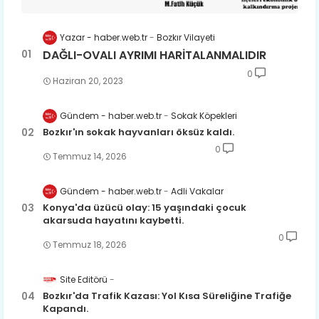
Yazar - haber.web.tr
Bozkır Vilayeti
DAĞLI-OVALI AYRIMI HARİTALANMALIDIR
0
Haziran 20, 2023
Gündem - haber.web.tr
Sokak Köpekleri
Bozkır'ın sokak hayvanları öksüz kaldı.
0
Temmuz 14, 2026
Gündem - haber.web.tr
Adli Vakalar
Konya'da üzücü olay: 15 yaşındaki çocuk
akarsuda hayatını kaybetti.
0
Temmuz 18, 2026
Site Editörü
Bozkır'da Trafik Kazası: Yol Kısa Süreliğine Trafiğe
Kapandı.