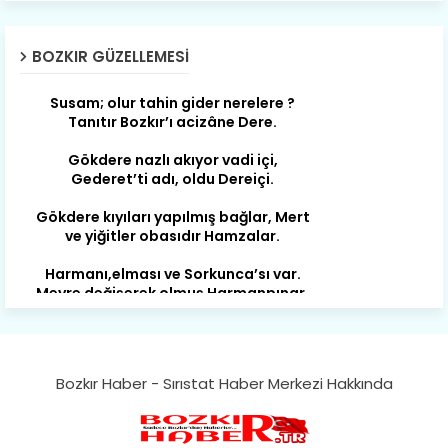
Son yıllarda orda yok artık ağlayan,
Çat değişti, şimdi gülüyor Çağlayan.
BOZKIR GÜZELLEMESI
Susam; olur tahin gider nerelere ?
Tanıtır Bozkır’ı acizâne Dere.
Gökdere nazlı akıyor vadi içi,
Gederet’ti adı, oldu Dereiçi.
Gökdere kıyıları yapılmış bağlar, Mert
ve yiğitler obasıdır Hamzalar.
Harmanı,elması ve Sorkunca’sı var.
Meyre değişerek olmuş Harmanpınar.
Büyük yerdir, mahalleleri Aydınlık, Tarih
eserleri şahane Hisarlık.
Belören, Koçaş, Kuzören vermiş hep
kan, Bunlarla kasaba olmuş Sarıoğlan.
Bozkır Haber - Sırıstat Haber Merkezi Hakkında
Çarşamba’nın koynunda tarih çok
yorgun. Şehit Berâtlı, halkı yiğit genç