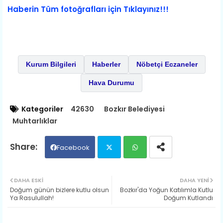
Haberin Tüm fotoğrafları için Tıklayınız!!!
Kurum Bilgileri
Haberler
Nöbetçi Eczaneler
Hava Durumu
Kategoriler
42630
Bozkır Belediyesi
Muhtarlıklar
Facebook
Twit
Wh
DAHA ESKI
DAHA YENI
Doğum günün bizlere kutlu olsun
Bozkır'da Yoğun Katılımla Kutlu
ter
ats
Ya Rasulullah!
Doğum Kutlandı
ap