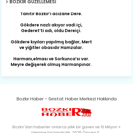
BOZKIR GÜZELLEMESI
Tanıtır Bozkır’ı acizâne Dere.
Gökdere nazlı akıyor vadi içi,
Gederet’ti adı, oldu Dereiçi.
Gökdere kıyıları yapılmış bağlar, Mert
ve yiğitler obasıdır Hamzalar.
Harmanı,elması ve Sorkunca’sı var.
Meyre değişerek olmuş Harmanpınar.
Büyük yerdir, mahalleleri Aydınlık, Tarih
eserleri şahane Hisarlık.
Belören, Koçaş, Kuzören vermiş hep
kan, Bunlarla kasaba olmuş Sarıoğlan.
Bozkır Haber - Sırıstat Haber Merkezi Hakkında
Çarşamba’nın koynunda tarih çok
yorgun. Şehit Berâtlı, halkı yiğit genç
Sorkun.
Perşembe de yaşlılardan aldım öğüt,
Bozkır'dan haberler onlarca yıllık bir güven ve 10 Milyon +
Mazimdeki ismi şanla taşır Söğüt.
izlenme taçlandırdık. 2025 Öncesi S…