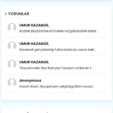
YORUMLAR
UMUR HAZANGİL
BOZKIR BELEDİYESİNİ KUTLARIM.YAZŞENLİKLERİNİ KENDİ...
UMUR HAZANGİL
Maalesef gençlerbirliği futbol klubü bu sezon bekl...
UMUR HAZANGİL
"Hayalimdeki Okul Bahçesi Tasarım ve Beceri Y...
Anonymous
Hasan Basri: Akçapınarın yetiştidigi Bilim insanl...
Son yıllarda orda yok artık ağlayan,
Çat değişti, şimdi gülüyor Çağlayan.
Susam; olur tahin gider nerelere ?