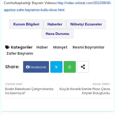
Cumhurbaşkanlığı Bayram Videosu:
http://video.siristat.com/2012/08/30-
agustos-zafer-bayramnz-kutlu-olsun.html
Kurum Bilgileri
Haberler
Nöbetçi Eczaneler
Hava Durumu
Kategoriler
Haber
Manşet
Resmi Bayramlar
Zafer Bayramı
Facebook
Twit
Wh
DAHA ESKI
DAHA YENI
Bozkır Belediyesi Çalışmalarda
Küçük Hisarlık Erenler Pilavı Çevre
ter
ats
hız kesmiyor!
Köyleri Buluşturdu
ap
p