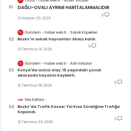
Yazar - haber.web.tr
Bozkır Vilayeti
DAĞLI-OVALI AYRIMI HARİTALANMALIDIR
0
Haziran 20, 2023
Gündem - haber.web.tr
Sokak Köpekleri
Bozkır'ın sokak hayvanları öksüz kaldı.
0
Temmuz 14, 2026
Gündem - haber.web.tr
Adli Vakalar
Konya'da üzücü olay: 15 yaşındaki çocuk
akarsuda hayatını kaybetti.
0
Temmuz 18, 2026
Site Editörü
Bozkır'da Trafik Kazası: Yol Kısa Süreliğine Trafiğe
Kapandı.
0
Temmuz 24, 2026