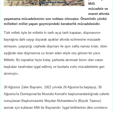
Milli
mücadele ve
esaret altında
yaşamama mücadelesinin son noktası olmuştur. Önemlidir çünkü
milletleri millet yapan geçmişindeki beraberlik mücadelesidir.
Türk milleti öyle bir millettir ki tarih açıp tarih kapatan, düşmanının
bayrağına dahi saygı duyarak ayaklar altında ezilmesine müsaade
etmeyen, çarpıştığı cephede düşmanı ile aynı safta namaz kılan, ölüm
eşiğinde olan düşmanına su ikram eden eliyle onu gömen bir yüce
Millettir. Bu topraklar hiçte kolay şartlarda alınmadı bizim olan vatan
başkaları tarafından işgal edilmiş ve bunlarla zorlu mücadelelerle geri
alınmıştır...
30 Ağustos Zafer Bayramı, 1922 yılında 26 Ağustos'ta başlayıp, 30
Ağustos'ta Dumlupınar'da Mustafa Kemal'in başkumandanlığında zaferle
sonuçlanan Başkomutanlık Meydan Muharebesi'ni (Büyük Taarruz)
anmak için kutlanan Milli bir Bayramdır. İşgal birliklerinin ülke sınırlarını