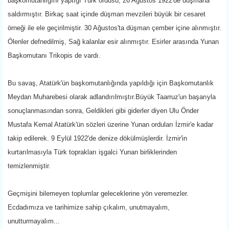
başkomutanlığını yaptığı Türk ordusu, 26 Ağustos 1922'de düşmana
saldırmıştır. Birkaç saat içinde düşman mevzileri büyük bir cesaret
örneği ile ele geçirilmiştir. 30 Ağustos'ta düşman çember içine alınmıştır.
Ölenler defnedilmiş, Sağ kalanlar esir alınmıştır. Esirler arasında Yunan
Başkomutanı Trikopis de vardı.
Bu savaş, Atatürk'ün başkomutanlığında yapıldığı için Başkomutanlık
Meydan Muharebesi olarak adlandırılmıştır.Büyük Taarruz'un başarıyla
sonuçlanmasından sonra, Geldikleri gibi giderler diyen Ulu Önder
Mustafa Kemal Atatürk'ün sözleri üzerine Yunan orduları İzmir'e kadar
takip edilerek. 9 Eylül 1922'de denize dökülmüşlerdir. İzmir'in
kurtarılmasıyla Türk toprakları işgalci Yunan birliklerinden
temizlenmiştir.
Geçmişini bilemeyen toplumlar geleceklerine yön veremezler.
Ecdadımıza ve tarihimize sahip çıkalım, unutmayalım,
unutturmayalım...