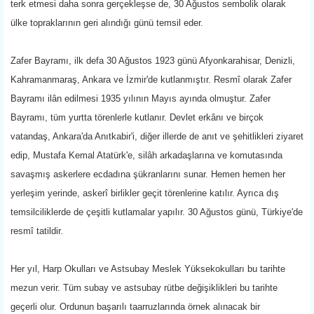
terk etmesi daha sonra gerçekleşse de, 30 Ağustos sembolik olarak
ülke topraklarının geri alındığı günü temsil eder.
Zafer Bayramı, ilk defa 30 Ağustos 1923 günü Afyonkarahisar, Denizli,
Kahramanmaraş, Ankara ve İzmir'de kutlanmıştır. Resmî olarak Zafer
Bayramı ilân edilmesi 1935 yılının Mayıs ayında olmuştur. Zafer
Bayramı, tüm yurtta törenlerle kutlanır. Devlet erkânı ve birçok
vatandaş, Ankara'da Anıtkabir'i, diğer illerde de anıt ve şehitlikleri ziyaret
edip, Mustafa Kemal Atatürk'e, silâh arkadaşlarına ve komutasında
savaşmış askerlere ecdadına şükranlarını sunar. Hemen hemen her
yerleşim yerinde, askerî birlikler geçit törenlerine katılır. Ayrıca dış
temsilciliklerde de çeşitli kutlamalar yapılır. 30 Ağustos günü, Türkiye'de
resmî tatildir.
Her yıl, Harp Okulları ve Astsubay Meslek Yüksekokulları bu tarihte
mezun verir. Tüm subay ve astsubay rütbe değişiklikleri bu tarihte
geçerli olur. Ordunun başarılı taarruzlarında örnek alınacak bir